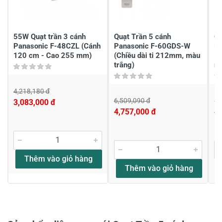
Chia sẻ nhận xét về sản phẩm
Viết nhận xét của bạn
55W Quạt trần 3 cánh
Quạt Trần 5 cánh
Qu
Panasonic F-48CZL (Cánh
Panasonic F-60GDS-W
P
120 cm - Cao 255 mm)
(Chiều dài ti 212mm, màu
(C
trắng)
nâ
4,218,180 đ
6,509,090 đ
6,
3,083,000 đ
Viết nhận xét về sản phẩm
4,757,000 đ
4,
Đánh giá sao
Thêm vào giỏ hàng
Thêm vào giỏ hàng
Họ và tên
*
Tiêu đề của nhận xét
*