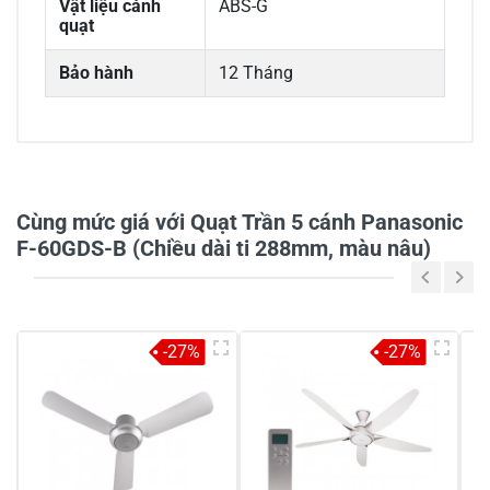
Vật liệu cánh
ABS-G
quạt
Bảo hành
12 Tháng
0/5
Cùng mức giá với Quạt Trần 5 cánh Panasonic
F-60GDS-B (Chiều dài ti 288mm, màu nâu)
5
-
4
-
-27%
-27%
3
-
2
-
1
-