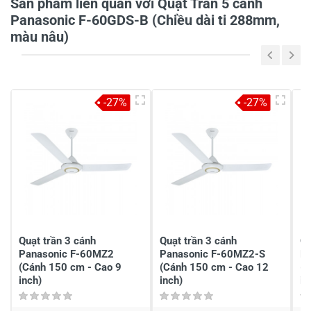
Sản phẩm liên quan với Quạt Trần 5 cánh
Panasonic F-60GDS-B (Chiều dài ti 288mm,
màu nâu)
Viết nhận xét của bạn vào bên dưới
*
-27%
-27%
Gửi nhận xét
Quạt trần 3 cánh
Quạt trần 3 cánh
Qu
Panasonic F-60MZ2
Panasonic F-60MZ2-S
P
(Cánh 150 cm - Cao 9
(Cánh 150 cm - Cao 12
(C
inch)
inch)
in