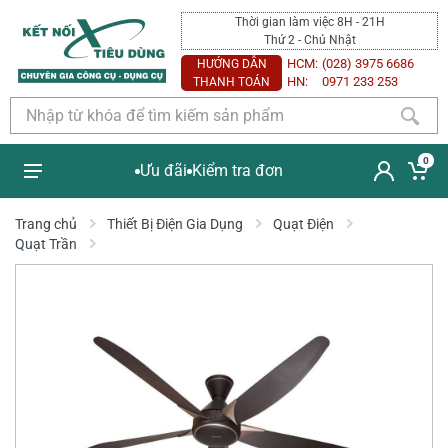
Thời gian làm việc 8H - 21H
Thứ 2 - Chủ Nhật
HCM:
(028) 3975 6686
HƯỚNG DẪN
HN:
0971 233 253
THANH TOÁN
0
Ưu đãi
Kiểm tra đơn
Trang chủ
Thiết Bị Điện Gia Dụng
Quạt Điện
Quạt Trần