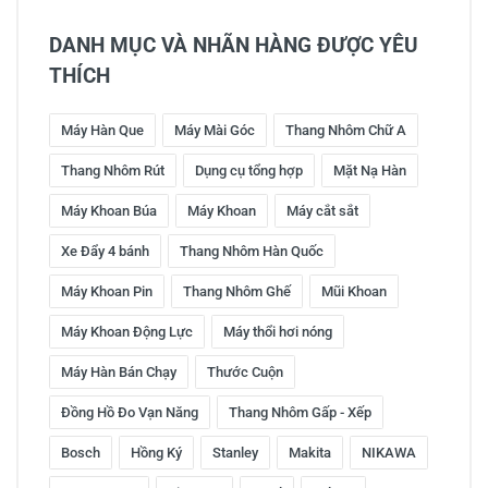
DANH MỤC VÀ NHÃN HÀNG ĐƯỢC YÊU
THÍCH
Máy Hàn Que
Máy Mài Góc
Thang Nhôm Chữ A
Thang Nhôm Rút
Dụng cụ tổng hợp
Mặt Nạ Hàn
Máy Khoan Búa
Máy Khoan
Máy cắt sắt
Xe Đẩy 4 bánh
Thang Nhôm Hàn Quốc
Máy Khoan Pin
Thang Nhôm Ghế
Mũi Khoan
Máy Khoan Động Lực
Máy thổi hơi nóng
Máy Hàn Bán Chạy
Thước Cuộn
Đồng Hồ Đo Vạn Năng
Thang Nhôm Gấp - Xếp
Bosch
Hồng Ký
Stanley
Makita
NIKAWA