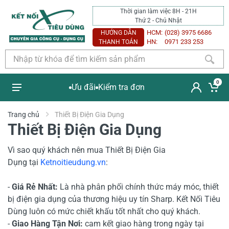
Thời gian làm việc 8H - 21H
Thứ 2 - Chủ Nhật
HCM:
(028) 3975 6686
HƯỚNG DẪN
HN:
0971 233 253
THANH TOÁN
0
Ưu đãi
Kiểm tra đơn
Trang chủ
Thiết Bị Điện Gia Dụng
Thiết Bị Điện Gia Dụng
Vì sao quý khách nên mua Thiết Bị Điện Gia
Dụng tại
Ketnoitieudung.vn
:
-
Giá Rẻ Nhất:
Là nhà phân phối chính thức máy móc, thiết
bị điện gia dụng của thương hiệu uy tín Sharp. Kết Nối Tiêu
Dùng luôn có mức chiết khấu tốt nhất cho quý khách.
-
Giao Hàng Tận Nơi:
cam kết giao hàng trong ngày tại