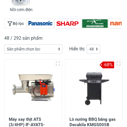
Nồi cơm điện
Bộ lọc
48 / 292 sản phẩm
Hiển thị
-68%
Máy xay thịt ATS
Lò nướng BBQ bằng gas
(3/4HP) IF-AYATS-
Decakila KMGS005B