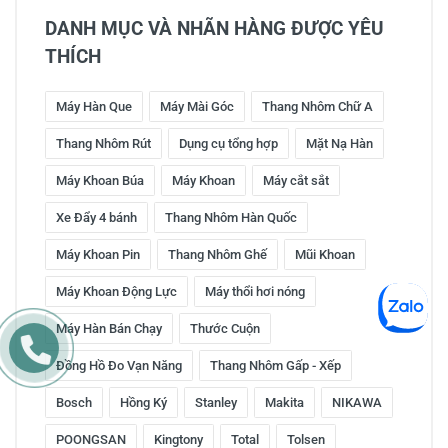
DANH MỤC VÀ NHÃN HÀNG ĐƯỢC YÊU
THÍCH
Máy Hàn Que
Máy Mài Góc
Thang Nhôm Chữ A
Thang Nhôm Rút
Dụng cụ tổng hợp
Mặt Nạ Hàn
Máy Khoan Búa
Máy Khoan
Máy cắt sắt
Xe Đẩy 4 bánh
Thang Nhôm Hàn Quốc
Máy Khoan Pin
Thang Nhôm Ghế
Mũi Khoan
Máy Khoan Động Lực
Máy thổi hơi nóng
Máy Hàn Bán Chạy
Thước Cuộn
Đồng Hồ Đo Vạn Năng
Thang Nhôm Gấp - Xếp
Bosch
Hồng Ký
Stanley
Makita
NIKAWA
POONGSAN
Kingtony
Total
Tolsen