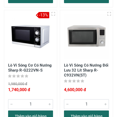
-13%
Lò Vi Sóng Cơ Có Nướng
Lò Vi Sóng Có Nướng Đối
Sharp R-G222VN-S
Lưu 32 Lít Sharp R-
C932VN(ST)
1,980,000 đ
1,740,000 đ
4,600,000 đ
Thêm vào giỏ hàng
Thêm vào giỏ hàng