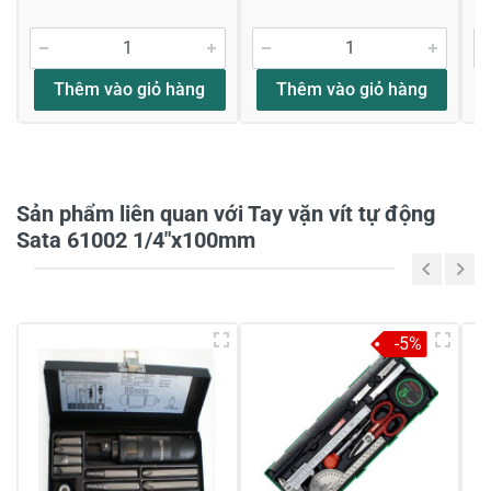
Đánh giá sao
Thêm vào giỏ hàng
Thêm vào giỏ hàng
Họ và tên
*
Sản phẩm liên quan với Tay vặn vít tự động
Tiêu đề của nhận xét
*
Sata 61002 1/4"x100mm
Viết nhận xét của bạn vào bên dưới
*
-5%