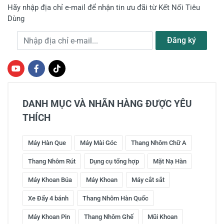
Hãy nhập địa chỉ e-mail để nhận tin ưu đãi từ Kết Nối Tiêu
Dùng
Địa chỉ e-mail
Đăng ký
DANH MỤC VÀ NHÃN HÀNG ĐƯỢC YÊU
THÍCH
Máy Hàn Que
Máy Mài Góc
Thang Nhôm Chữ A
Thang Nhôm Rút
Dụng cụ tổng hợp
Mặt Nạ Hàn
Máy Khoan Búa
Máy Khoan
Máy cắt sắt
Xe Đẩy 4 bánh
Thang Nhôm Hàn Quốc
Máy Khoan Pin
Thang Nhôm Ghế
Mũi Khoan