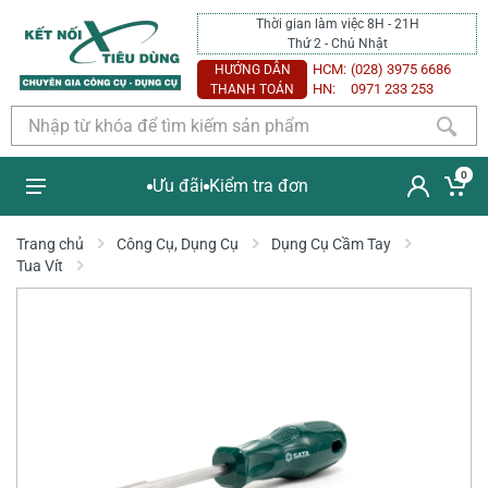
Thời gian làm việc 8H - 21H
Thứ 2 - Chủ Nhật
HCM:
(028) 3975 6686
HƯỚNG DẪN
HN:
0971 233 253
THANH TOÁN
0
Ưu đãi
Kiểm tra đơn
Trang chủ
Công Cụ, Dụng Cụ
Dụng Cụ Cầm Tay
Tua Vít