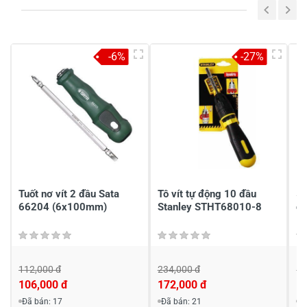
5
-
4
-
-6%
-27%
3
-
2
-
1
-
Chia sẻ nhận xét về sản phẩm
Viết nhận xét của bạn
Tuốt nơ vít 2 đầu Sata
Tô vít tự động 10 đầu
5x
66204 (6x100mm)
Stanley STHT68010-8
đầ
112,000 đ
234,000 đ
11
106,000 đ
172,000 đ
1
Viết nhận xét về sản phẩm
Đã bán: 17
Đã bán: 21
Đ