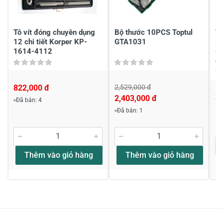
Gửi nhận xét
Tô vít đóng chuyên dụng
Bộ thước 10PCS Toptul
Tô
12 chi tiết Korper KP-
GTA1031
N·
1614-4112
65
d
822,000 đ
2,529,000 đ
3,
2,403,000 đ
Đã bán: 4
Đã bán: 1
Thêm vào giỏ hàng
Thêm vào giỏ hàng