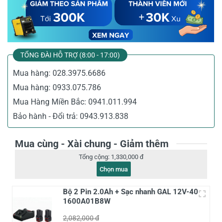
TỔNG ĐÀI HỖ TRỢ (8:00 - 17:00)
Mua hàng:
028.3975.6686
Mua hàng:
0933.075.786
Mua Hàng Miền Bắc:
0941.011.994
Bảo hành - Đổi trả:
0943.913.838
Mua cùng - Xài chung - Giảm thêm
Tổng cộng:
1,330,000 đ
Chọn mua
Bộ 2 Pin 2.0Ah + Sạc nhanh GAL 12V-40
1600A01B8W
2,082,000 đ