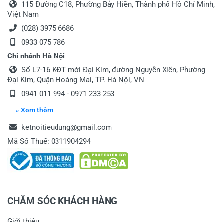
115 Đường C18, Phường Bảy Hiền, Thành phố Hồ Chí Minh,
Họ và tên
*
Việt Nam
(028) 3975 6686
0933 075 786
Tiêu đề của nhận xét
*
Chi nhánh Hà Nội
Số L7-16 KĐT mới Đại Kim, đường Nguyễn Xiển, Phường
Đại Kim, Quận Hoàng Mai, TP. Hà Nội, VN
Viết nhận xét của bạn vào bên dưới
*
0941 011 994 - 0971 233 253
» Xem thêm
ketnoitieudung@gmail.com
Mã Số Thuế: 0311904294
Gửi nhận xét
CHĂM SÓC KHÁCH HÀNG
Giới thiệu