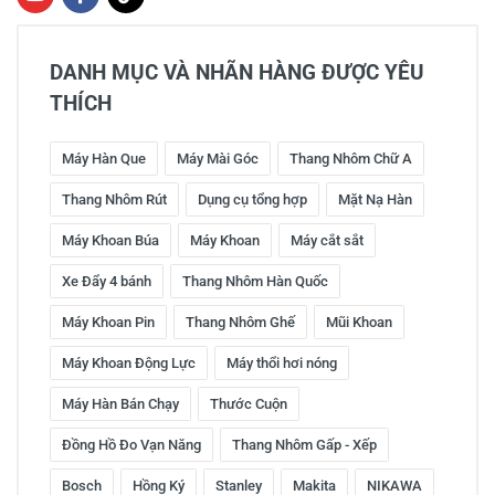
DANH MỤC VÀ NHÃN HÀNG ĐƯỢC YÊU
THÍCH
Máy Hàn Que
Máy Mài Góc
Thang Nhôm Chữ A
Thang Nhôm Rút
Dụng cụ tổng hợp
Mặt Nạ Hàn
Máy Khoan Búa
Máy Khoan
Máy cắt sắt
Xe Đẩy 4 bánh
Thang Nhôm Hàn Quốc
Máy Khoan Pin
Thang Nhôm Ghế
Mũi Khoan
Máy Khoan Động Lực
Máy thổi hơi nóng
Máy Hàn Bán Chạy
Thước Cuộn
Đồng Hồ Đo Vạn Năng
Thang Nhôm Gấp - Xếp
Bosch
Hồng Ký
Stanley
Makita
NIKAWA