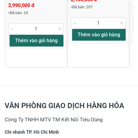
2,
2,990,000 đ
Đã bán: 207
Đ
Đã bán: 24
khoa
Thêm vào giỏ hàng
nhờ tư vấn
Thêm vào giỏ hàng
thân máy nayd dùng chung pin với GSB 120-LI 12V
được không shop ,cám ơn
10/08/2023
Viết nhận xét về sản phẩm
VĂN PHÒNG GIAO DỊCH HÀNG HÓA
Đánh giá sao
Công Ty TNHH MTV TM Kết Nối Tiêu Dùng
Chi nhánh TP. Hồ Chí Minh