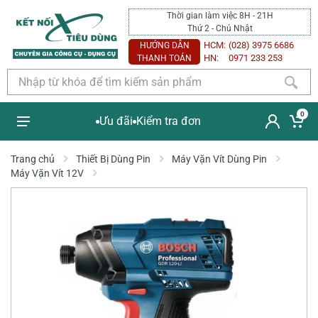
Thời gian làm việc 8H - 21H
Thứ 2 - Chủ Nhật
HCM:
(028) 3975 6686
HƯỚNG DẪN
HN:
0971 233 253
THANH TOÁN
0
Ưu đãi
Kiểm tra đơn
Trang chủ
Thiết Bị Dùng Pin
Máy Vặn Vít Dùng Pin
Máy Vặn Vít 12V