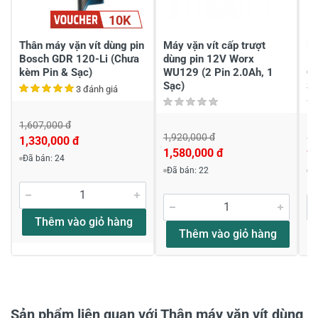
Chia sẻ nhận xét về sản phẩm
10K
Viết nhận xét của bạn
Thân máy vặn vít dùng pin
Máy vặn vít cấp trượt
Má
Bosch GDR 120-Li (Chưa
dùng pin 12V Worx
16
kèm Pin & Sạc)
WU129 (2 Pin 2.0Ah, 1
C
Sạc)
Sạ
3 đánh giá
1,607,000 đ
1,920,000 đ
1,
1,330,000 đ
Khách hàng nhận xét về sản phẩm
1,580,000 đ
9
Đã bán: 24
Đã bán: 22
Đ
Huỳnh ngọc ý
Tư vấn
Thêm vào giỏ hàng
Thêm vào giỏ hàng
Anh xem giùm em giá còn này. hổm có hơn 900 nay
sao tới triệu 3 lần anh. em muốn mua
Thân chào anh Huỳnh Ngọc Ý! Hiện tại
Thân máy vặn vít dùng pin Bosch GDR 120-
Sản phẩm liên quan với Thân máy vặn vít dùng
Li (Chưa kèm Pin & Sạc) Giá: 1.388.000 đ