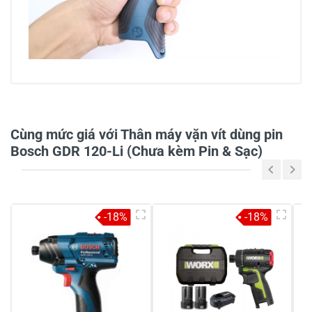
5/5
Cùng mức giá với Thân máy vặn vít dùng pin
3 đánh giá
Bosch GDR 120-Li (Chưa kèm Pin & Sạc)
5
100%
4
-
-18%
-18%
3
-
2
-
1
-