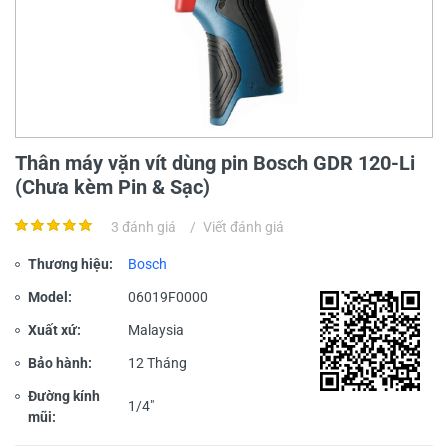
Thân máy vặn vít dùng pin Bosch GDR 120-Li
(Chưa kèm Pin & Sạc)
3 đánh giá
/
Viết đánh giá
Thương hiệu:
Bosch
Model:
06019F0000
Xuất xứ:
Malaysia
Bảo hành:
12 Tháng
Đường kính
1/4"
mũi: