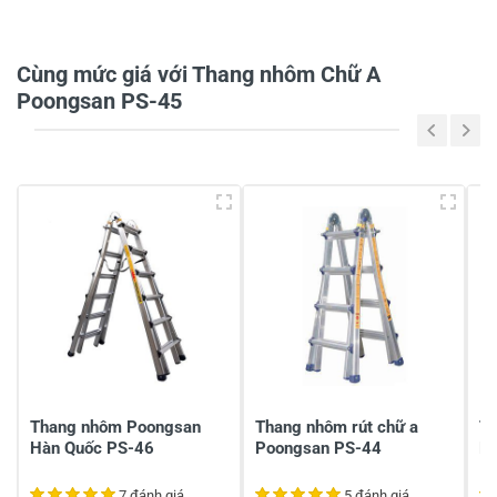
5/5
Cùng mức giá với Thang nhôm Chữ A
5 đánh giá
Poongsan PS-45
5
80%
4
-
3
-
2
20%
1
-
Chia sẻ nhận xét về sản phẩm
Viết nhận xét của bạn
Thang nhôm Poongsan
Thang nhôm rút chữ a
T
Hàn Quốc PS-46
Poongsan PS-44
P
7 đánh giá
5 đánh giá