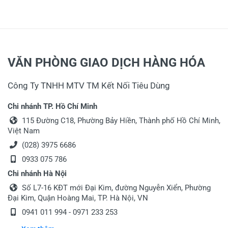
như sản phẩm ketnoitieudung phân phối,
mong sẽ ra nhiều sản phẩm chất lượng để
phục vụ anh và nhiều khách hàng khách.
Xin thông tin đến anh!
VĂN PHÒNG GIAO DỊCH HÀNG HÓA
22/03/2019
Công Ty TNHH MTV TM Kết Nối Tiêu Dùng
Tuấn Vũ
Chi nhánh TP. Hồ Chí Minh
115 Đường C18, Phường Bảy Hiền, Thành phố Hồ Chí Minh,
Thang nhôm Poongsan PS-45
Việt Nam
Thang có độ bền và tính thẩm mỹ cao, chất lượng
(028) 3975 6686
tốt mà giá cả phù hợp, nhân viên ketnoitieudung
0933 075 786
giao hàng đúng thời gian và tư vấn nhiệt tình.
Chi nhánh Hà Nội
Cảm ơn quý khách đã tin tưởng sử dụng
Số L7-16 KĐT mới Đại Kim, đường Nguyễn Xiển, Phường
thang nhôm cap cấp Poongsan Hàn Quốc
Đại Kim, Quận Hoàng Mai, TP. Hà Nội, VN
vì an toàn KNTD sẽ phân phối những mẫu
0941 011 994 - 0971 233 253
thang nhôm chất lượng cao như Poongsan.
Xin thông tin đến anh!