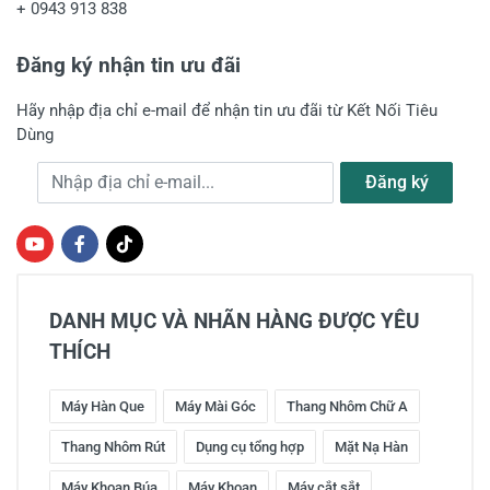
+
0943 913 838
Đăng ký nhận tin ưu đãi
Hãy nhập địa chỉ e-mail để nhận tin ưu đãi từ Kết Nối Tiêu
Dùng
Gửi nhận xét
Địa chỉ e-mail
Đăng ký
DANH MỤC VÀ NHÃN HÀNG ĐƯỢC YÊU
THÍCH
Máy Hàn Que
Máy Mài Góc
Thang Nhôm Chữ A
Thang Nhôm Rút
Dụng cụ tổng hợp
Mặt Nạ Hàn
Máy Khoan Búa
Máy Khoan
Máy cắt sắt