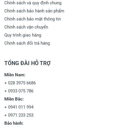
Chính sách và quy định chung
Chính sách bảo hành sản phẩm
Chính sách bảo mật thông tin
Viết nhận xét về sản phẩm
Chính sách vận chuyển
Quy trình giao hàng
Đánh giá sao
Chính sách đổi trả hàng
TỔNG ĐÀI HỖ TRỢ
Họ và tên
*
Miền Nam:
+
028 3975 6686
Tiêu đề của nhận xét
*
+
0933 075 786
Miền Bắc:
+
0941 011 994
Viết nhận xét của bạn vào bên dưới
*
+
0971 233 253
Bảo hành: