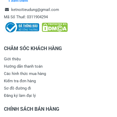
» Xem thêm
ketnoitieudung@gmail.com
14/11/2016
Mã Số Thuế: 0311904294
Lê Huy Viết
Thang nhôm Poongsan hàn quốc rất đa năng
CHĂM SÓC KHÁCH HÀNG
Thang nhìn rất chắc chắn, sử dụng rất an tâm, nhân
viên ketnoitieudung giao hàng nhanh và tư vấn rất
Giới thiệu
nhiệt tình
Hướng dẫn thanh toán
Cảm ơn quý khách đã tin tưởng sử dụng
Các hình thức mua hàng
thang nhôm cap cấp Poongsan Hàn Quốc
Kiểm tra đơn hàng
vì an toàn KNTD sẽ phân phối những mẫu
Sơ đồ đường đi
thang nhôm chất lượng cao như Poongsan.
Xin thông tin đến anh!
Đăng ký làm đại lý
29/10/2016
CHÍNH SÁCH BÁN HÀNG