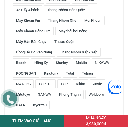
Xe Đẩy 4 bánh
Thang Nhôm Hàn Quốc
Máy Khoan Pin
Thang Nhôm Ghế
Mũi Khoan
Máy Khoan Động Lực
Máy thổi hơi nóng
Máy Hàn Bán Chạy
Thước Cuộn
Đồng Hồ Đo Vạn Năng
Thang Nhôm Gấp - Xếp
Bosch
Hồng Ký
Stanley
Makita
NIKAWA
POONGSAN
Kingtony
Total
Tolsen
MAKTEC
TOPTUL
TOP
Nikita
Jasic
Mitutoyo
SANWA
Phong Thạnh
Weldcom
SATA
Kyoritsu
MUA NGAY
THÊM VÀO GIỎ HÀNG
3,980,000đ