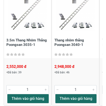
CUONG
CÓ BÁN TRẢ GÓP KHÔNG
SẢN PHẨM ĐEP, MUỐN MUA TRẢ GÓP 6 THÁNG
SẢN PHẨM Poongsan PS-45 , KHÔNG BIẾT CÔNG
3.5m Thang Nhôm Thẳng
Thang nhôm thẳng
T
TY CÓ ĐỒNG Ý KHÔNG - LIÊN HỆ 0909.133468
Poongsan 3035-1
Poongsan 3040-1
P
30/04/2022
LOKI PHAN
2,552,000 đ
2,948,000 đ
1
Đã bán: 39
Đã bán: 46
Đ
rất hài lòng
Thang có độ bền và tính thẩm mỹ cao, chất lượng
tốt mà giá cả phù hợp, nhân viên ketnoitieudung
giao hàng đúng thời gian và tư vấn nhiệt tình
Thêm vào giỏ hàng
Thêm vào giỏ hàng
Cảm ơn Loki Phan đã tin dùng dịch vụ cũng