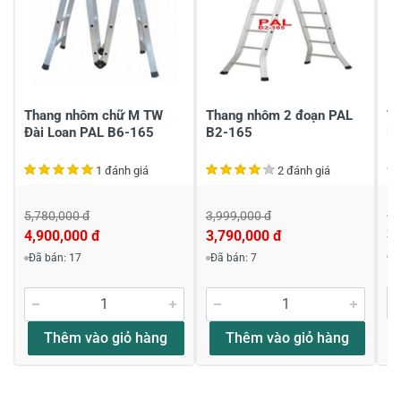
Gửi nhận xét
Thang nhôm chữ M TW
Thang nhôm 2 đoạn PAL
T
Đài Loan PAL B6-165
B2-165
N
1 đánh giá
2 đánh giá
3,
5,780,000 đ
3,999,000 đ
3,
4,900,000 đ
3,790,000 đ
Đ
Đã bán: 17
Đã bán: 7
Thêm vào giỏ hàng
Thêm vào giỏ hàng