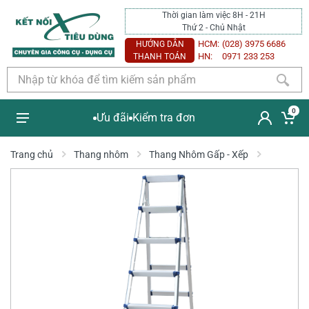
Thời gian làm việc 8H - 21H
Thứ 2 - Chủ Nhật
HCM:
(028) 3975 6686
HƯỚNG DẪN
HN:
0971 233 253
THANH TOÁN
0
Ưu đãi
Kiểm tra đơn
Trang chủ
Thang nhôm
Thang Nhôm Gấp - Xếp