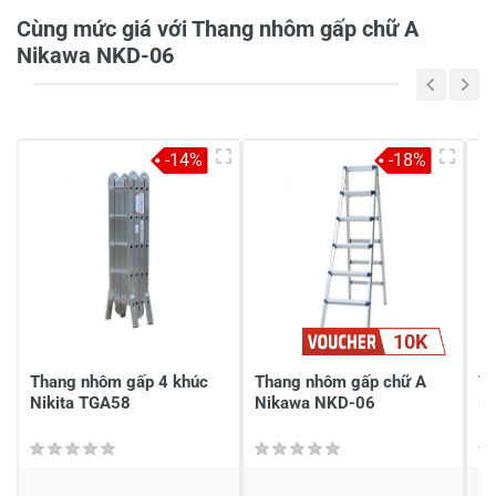
Cùng mức giá với Thang nhôm gấp chữ A
Nikawa NKD-06
5
-
4
-
-14%
-18%
3
-
2
-
1
-
Chia sẻ nhận xét về sản phẩm
10K
Viết nhận xét của bạn
Thang nhôm gấp 4 khúc
Thang nhôm gấp chữ A
Th
Nikita TGA58
Nikawa NKD-06
N