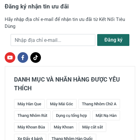
Đăng ký nhận tin ưu đãi
Hãy nhập địa chỉ e-mail để nhận tin ưu đãi từ Kết Nối Tiêu
Dùng
Địa chỉ e-mail
Đăng ký
DANH MỤC VÀ NHÃN HÀNG ĐƯỢC YÊU
THÍCH
Máy Hàn Que
Máy Mài Góc
Thang Nhôm Chữ A
Thang Nhôm Rút
Dụng cụ tổng hợp
Mặt Nạ Hàn
Máy Khoan Búa
Máy Khoan
Máy cắt sắt
Xe Đẩy 4 bánh
Thang Nhôm Hàn Quốc