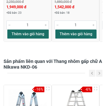
2,250,000 đ
1,880,000 đ
1,
1,949,000 đ
1,542,000 đ
1,
Viết nhận xét về sản phẩm
Đã bán: 23
Đã bán: 18
Đ
Đánh giá sao
Thêm vào giỏ hàng
Thêm vào giỏ hàng
Họ và tên
*
Sản phẩm liên quan với Thang nhôm gấp chữ A
Tiêu đề của nhận xét
*
Nikawa NKD-06
Viết nhận xét của bạn vào bên dưới
*
-16%
-6%