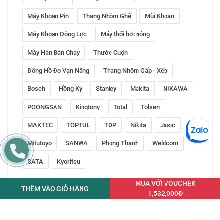
Máy Khoan Pin
Thang Nhôm Ghế
Mũi Khoan
Máy Khoan Động Lực
Máy thổi hơi nóng
Máy Hàn Bán Chạy
Thước Cuộn
Đồng Hồ Đo Vạn Năng
Thang Nhôm Gấp - Xếp
Bosch
Hồng Ký
Stanley
Makita
NIKAWA
POONGSAN
Kingtony
Total
Tolsen
MAKTEC
TOPTUL
TOP
Nikita
Jasic
Mitutoyo
SANWA
Phong Thạnh
Weldcom
SATA
Kyoritsu
MUA VỚI VOUCHER
THÊM VÀO GIỎ HÀNG
1,532,000Đ
Copyright © 2016 by ketnoitieudung.vn. All rights reserved