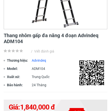
Thang nhôm gấp đa năng 4 đoạn Advindeq
ADM104
/
Viết đánh giá
Thương hiệu:
Advindeq
Model:
ADM104
Xuất xứ:
Trung Quốc
Bảo hành:
24 Tháng
Giá:
1,840,000 đ