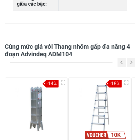
giữa các bậc:
0/5
Cùng mức giá với Thang nhôm gấp đa năng 4
đoạn Advindeq ADM104
5
-
4
-
-14%
-18%
3
-
2
-
1
-
Chia sẻ nhận xét về sản phẩm
10K
Viết nhận xét của bạn