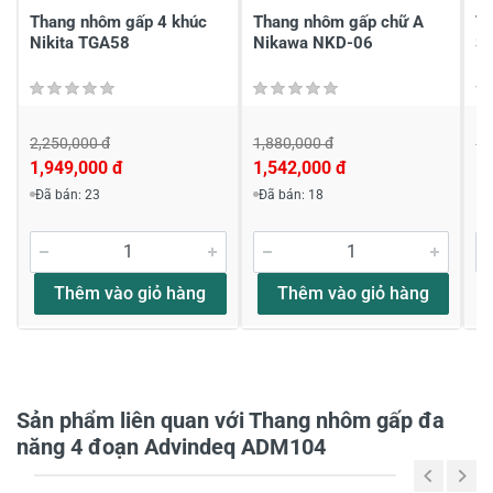
Thang nhôm gấp 4 khúc
Thang nhôm gấp chữ A
Th
Nikita TGA58
Nikawa NKD-06
S
2,250,000 đ
1,880,000 đ
1,
1,949,000 đ
1,542,000 đ
1,
Viết nhận xét về sản phẩm
Đã bán: 23
Đã bán: 18
Đánh giá sao
Thêm vào giỏ hàng
Thêm vào giỏ hàng
Họ và tên
*
Sản phẩm liên quan với Thang nhôm gấp đa
Tiêu đề của nhận xét
*
năng 4 đoạn Advindeq ADM104