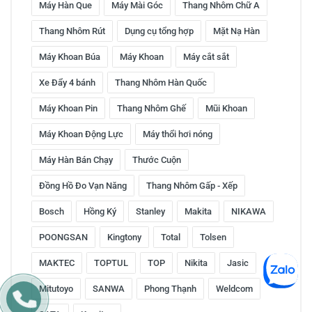
Máy Hàn Que
Máy Mài Góc
Thang Nhôm Chữ A
Thang Nhôm Rút
Dụng cụ tổng hợp
Mặt Nạ Hàn
Máy Khoan Búa
Máy Khoan
Máy cắt sắt
Xe Đẩy 4 bánh
Thang Nhôm Hàn Quốc
Máy Khoan Pin
Thang Nhôm Ghế
Mũi Khoan
Máy Khoan Động Lực
Máy thổi hơi nóng
Máy Hàn Bán Chạy
Thước Cuộn
Đồng Hồ Đo Vạn Năng
Thang Nhôm Gấp - Xếp
Bosch
Hồng Ký
Stanley
Makita
NIKAWA
POONGSAN
Kingtony
Total
Tolsen
MAKTEC
TOPTUL
TOP
Nikita
Jasic
Mitutoyo
SANWA
Phong Thạnh
Weldcom