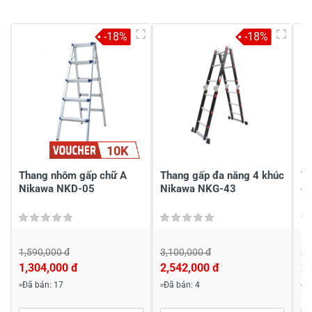
Viết nhận xét của bạn vào bên dưới
*
-18%
-18%
10K
Gửi nhận xét
Thang nhôm gấp chữ A
Thang gấp đa năng 4 khúc
Th
Nikawa NKD-05
Nikawa NKG-43
đ
1,590,000 đ
3,100,000 đ
3,
1,304,000 đ
2,542,000 đ
2,
Đã bán: 17
Đã bán: 4
Đ