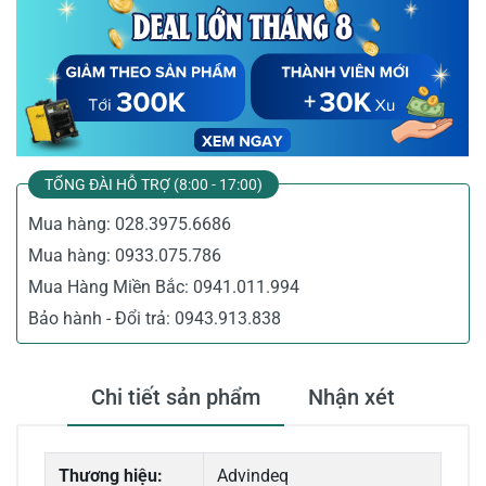
TỔNG ĐÀI HỖ TRỢ (8:00 - 17:00)
Mua hàng:
028.3975.6686
Mua hàng:
0933.075.786
Mua Hàng Miền Bắc:
0941.011.994
Bảo hành - Đổi trả:
0943.913.838
Chi tiết sản phẩm
Nhận xét
Thương hiệu:
Advindeq