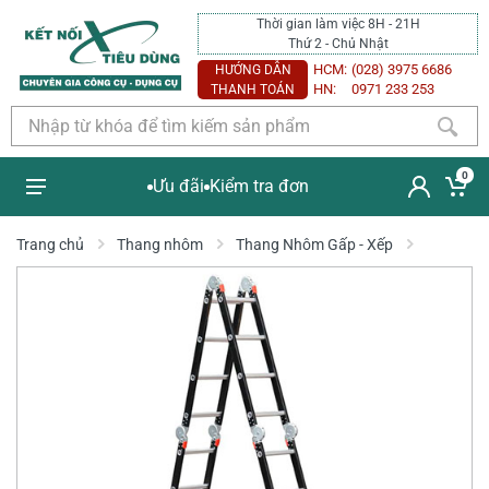
Thời gian làm việc 8H - 21H
Thứ 2 - Chủ Nhật
HCM:
(028) 3975 6686
HƯỚNG DẪN
HN:
0971 233 253
THANH TOÁN
0
Ưu đãi
Kiểm tra đơn
Trang chủ
Thang nhôm
Thang Nhôm Gấp - Xếp