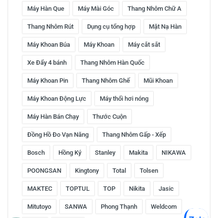
Máy Hàn Que
Máy Mài Góc
Thang Nhôm Chữ A
Thang Nhôm Rút
Dụng cụ tổng hợp
Mặt Nạ Hàn
Máy Khoan Búa
Máy Khoan
Máy cắt sắt
Xe Đẩy 4 bánh
Thang Nhôm Hàn Quốc
Máy Khoan Pin
Thang Nhôm Ghế
Mũi Khoan
Máy Khoan Động Lực
Máy thổi hơi nóng
Máy Hàn Bán Chạy
Thước Cuộn
Đồng Hồ Đo Vạn Năng
Thang Nhôm Gấp - Xếp
Bosch
Hồng Ký
Stanley
Makita
NIKAWA
POONGSAN
Kingtony
Total
Tolsen
MAKTEC
TOPTUL
TOP
Nikita
Jasic
Mitutoyo
SANWA
Phong Thạnh
Weldcom