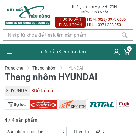
Thời gian làm việc 8H - 21H
Thứ 2 - Chủ Nhật
HCM:
(028) 3975 6686
HƯỚNG DẪN
HN:
0971 233 253
THANH TOÁN
0
Ưu đãi
Kiểm tra đơn
Trang chủ
Thang nhôm
HYUNDAI
Thang nhôm HYUNDAI
HYUNDAI
Bỏ tất cả
Bộ lọc
4 / 4 sản phẩm
Hiển thị