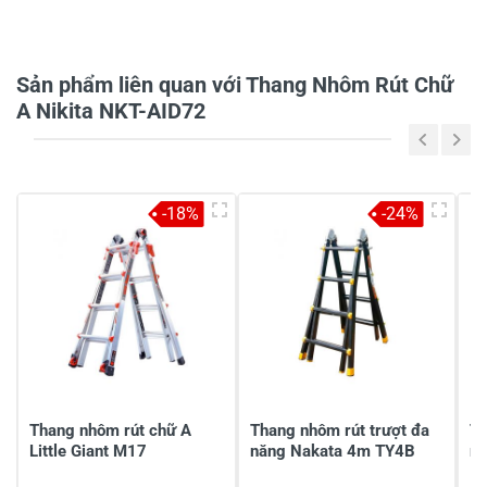
Họ và tên
*
Sản phẩm liên quan với Thang Nhôm Rút Chữ
Tiêu đề của nhận xét
*
A Nikita NKT-AID72
Viết nhận xét của bạn vào bên dưới
*
-18%
-24%
Gửi nhận xét
Thang nhôm rút chữ A
Thang nhôm rút trượt đa
Th
Little Giant M17
năng Nakata 4m TY4B
n