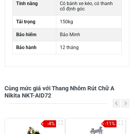
Tính năng
Có bánh xe kéo, có thanh
cố định góc
Tải trọng
150kg
Bảo hiểm
Bảo Minh
Bảo hành
12 tháng
0/5
Cùng mức giá với Thang Nhôm Rút Chữ A
Nikita NKT-AID72
5
-
4
-
-4%
-11%
3
-
2
-