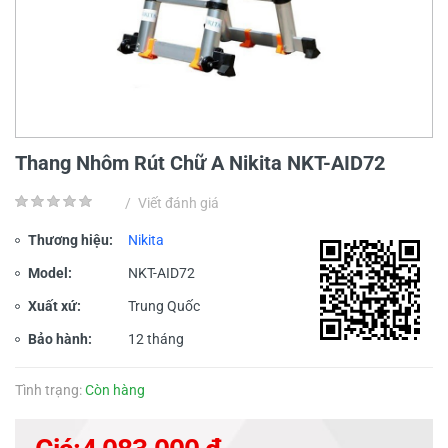
Thang Nhôm Rút Chữ A Nikita NKT-AID72
/
Viết đánh giá
Thương hiệu:
Nikita
Model:
NKT-AID72
Xuất xứ:
Trung Quốc
Bảo hành:
12 tháng
Tình trạng:
Còn hàng