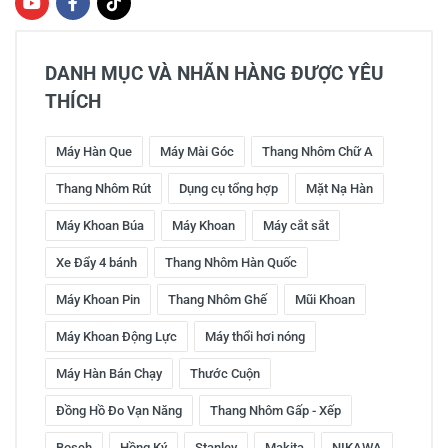
DANH MỤC VÀ NHÃN HÀNG ĐƯỢC YÊU
THÍCH
Máy Hàn Que
Máy Mài Góc
Thang Nhôm Chữ A
Thang Nhôm Rút
Dụng cụ tổng hợp
Mặt Nạ Hàn
Máy Khoan Búa
Máy Khoan
Máy cắt sắt
Xe Đẩy 4 bánh
Thang Nhôm Hàn Quốc
Máy Khoan Pin
Thang Nhôm Ghế
Mũi Khoan
Máy Khoan Động Lực
Máy thổi hơi nóng
Máy Hàn Bán Chạy
Thước Cuộn
Đồng Hồ Đo Vạn Năng
Thang Nhôm Gấp - Xếp
Bosch
Hồng Ký
Stanley
Makita
NIKAWA