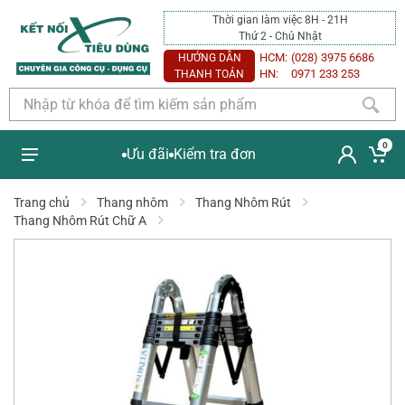
Thời gian làm việc 8H - 21H
Thứ 2 - Chủ Nhật
HCM:
(028) 3975 6686
HƯỚNG DẪN
HN:
0971 233 253
THANH TOÁN
0
Ưu đãi
Kiểm tra đơn
Trang chủ
Thang nhôm
Thang Nhôm Rút
Thang Nhôm Rút Chữ A