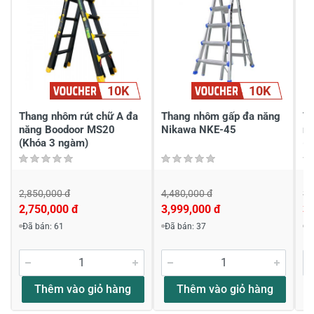
1
-
Chia sẻ nhận xét về sản phẩm
10K
10K
Viết nhận xét của bạn
Thang nhôm rút chữ A đa
Thang nhôm gấp đa năng
Th
năng Boodoor MS20
Nikawa NKE-45
n
(Khóa 3 ngàm)
(K
2,850,000 đ
4,480,000 đ
3,
2,750,000 đ
3,999,000 đ
3,
Viết nhận xét về sản phẩm
Đã bán: 61
Đã bán: 37
Đ
Đánh giá sao
Thêm vào giỏ hàng
Thêm vào giỏ hàng