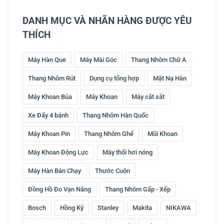
DANH MỤC VÀ NHÃN HÀNG ĐƯỢC YÊU
THÍCH
Máy Hàn Que
Máy Mài Góc
Thang Nhôm Chữ A
Thang Nhôm Rút
Dụng cụ tổng hợp
Mặt Nạ Hàn
Máy Khoan Búa
Máy Khoan
Máy cắt sắt
Xe Đẩy 4 bánh
Thang Nhôm Hàn Quốc
Máy Khoan Pin
Thang Nhôm Ghế
Mũi Khoan
Máy Khoan Động Lực
Máy thổi hơi nóng
Máy Hàn Bán Chạy
Thước Cuộn
Đồng Hồ Đo Vạn Năng
Thang Nhôm Gấp - Xếp
Bosch
Hồng Ký
Stanley
Makita
NIKAWA