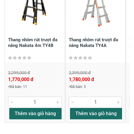
Chia sẻ nhận xét về sản phẩm
Viết nhận xét của bạn
Thang nhôm rút trượt đa
Thang nhôm rút trượt đa
Th
năng Nakata 4m TY4B
năng Nakata TY4A
A
2,299,000 đ
2,399,000 đ
2,
1,770,000 đ
1,780,000 đ
2,
Viết nhận xét về sản phẩm
Đã bán: 11
Đã bán: 5
Đ
Đánh giá sao
Thêm vào giỏ hàng
Thêm vào giỏ hàng
Họ và tên
*