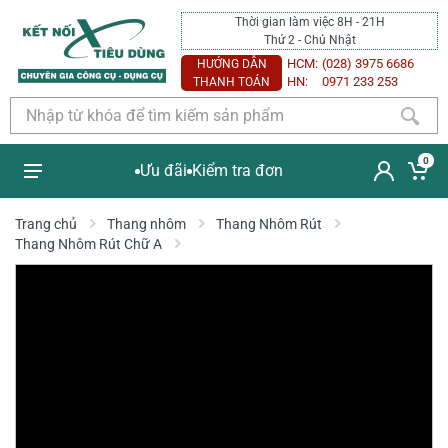
Thời gian làm việc 8H - 21H
Thứ 2 - Chủ Nhật
HCM:
(028) 3975 6686
HƯỚNG DẪN
HN:
0971 233 253
THANH TOÁN
0
Ưu đãi
Kiểm tra đơn
Trang chủ
Thang nhôm
Thang Nhôm Rút
Thang Nhôm Rút Chữ A