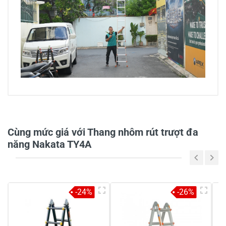
0/5
Cùng mức giá với Thang nhôm rút trượt đa
năng Nakata TY4A
5
-
4
-
-24%
-26%
3
-
2
-
1
-