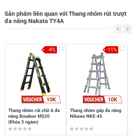
Sản phẩm liên quan với Thang nhôm rút trượt
Tiêu đề của nhận xét
*
đa năng Nakata TY4A
Viết nhận xét của bạn vào bên dưới
*
-4%
-11%
10K
10K
Gửi nhận xét
Thang nhôm rút chữ A đa
Thang nhôm gấp đa năng
Th
năng Boodoor MS20
Nikawa NKE-45
Li
(Khóa 3 ngàm)