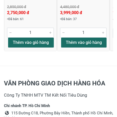
2,850,000 đ
4,480,000 đ
8,
2,750,000 đ
3,999,000 đ
7,
Đã bán: 61
Đã bán: 37
Đ
Thêm vào giỏ hàng
Thêm vào giỏ hàng
VĂN PHÒNG GIAO DỊCH HÀNG HÓA
Công Ty TNHH MTV TM Kết Nối Tiêu Dùng
Chi nhánh TP. Hồ Chí Minh
115 Đường C18, Phường Bảy Hiền, Thành phố Hồ Chí Minh,