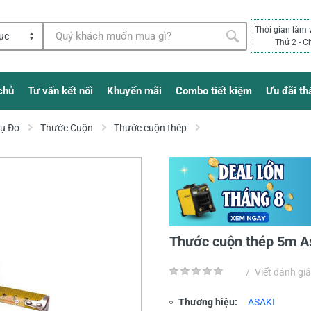
Thời gian làm 
Thứ 2 - C
chủ
Tư vấn kết nối
Khuyến mãi
Combo tiết kiệm
Ưu đãi th
Cụ Đo
Thước Cuộn
Thước cuộn thép
Thước cuộn thép 5m A
/
Viết đánh giá
Thương hiệu:
ASAKI