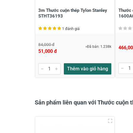
3m Thước cuộn thép Tylon Stanley
Thước 
STHT36193
1600A
1 đánh giá
84,000 đ
Đã bán: 1.238k
466,00
51,000 đ
Gửi nhận xét
Thêm vào giỏ hàng
Sản phẩm liên quan với Thước cuộn 