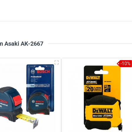
5
-
4
-
Chi
3
-
2
-
1
-
5m Asaki AK-2667
-10%
à tên
*
Tiêu đề của nhận xét
*
ới
*