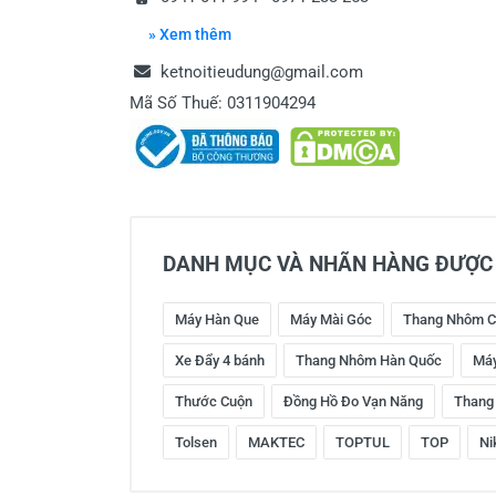
» Xem thêm
ketnoitieudung@gmail.com
Mã Số Thuế: 0311904294
DANH MỤC VÀ NHÃN HÀNG ĐƯỢC 
Máy Hàn Que
Máy Mài Góc
Thang Nhôm C
Xe Đẩy 4 bánh
Thang Nhôm Hàn Quốc
Máy
Thước Cuộn
Đồng Hồ Đo Vạn Năng
Thang
Tolsen
MAKTEC
TOPTUL
TOP
Ni