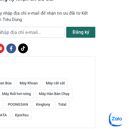
y nhập địa chỉ e-mail để nhận tin ưu đãi từ Kết
i Tiêu Dùng
a chỉ e-mail
Đăng ký
an Búa
Máy Khoan
Máy cắt sắt
Máy thổi hơi nóng
Máy Hàn Bán Chạy
POONGSAN
Kingtony
Total
ATA
Kyoritsu