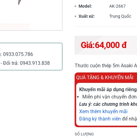
Model:
AK-2667
Xuất xứ:
Trung Quốc
Giá:
64,000 đ
g:
0933.075.786
- Đổi trả:
0943.913.838
Thước cuộn thép 5m Asaki 
QUÀ TẶNG & KHUYẾN MÃI
Khuyến mãi áp dụng riêng 
Miễn phí vận chuyển đơn 
Lưu ý: các chương trình k
Xem thêm khuyến mãi
Đăng ký thành viên
để nhậ
SỐ LƯỢNG