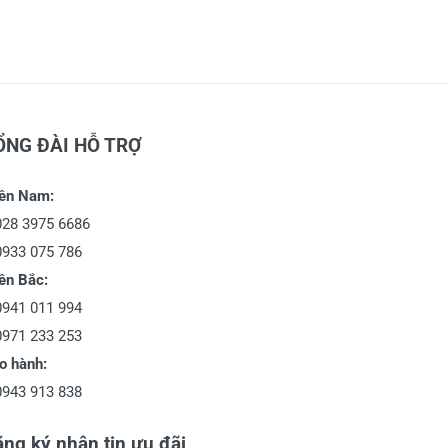
ỔNG ĐÀI HỖ TRỢ
ền Nam:
028 3975 6686
0933 075 786
ền Bắc:
0941 011 994
0971 233 253
o hành:
0943 913 838
ng ký nhận tin ưu đãi