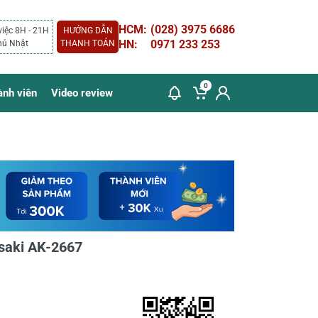
HCM:
(028) 3975 6686
việc 8H - 21H
HƯỚNG DẪN
HN:
0971 233 253
hủ Nhật
THANH TOÁN
0
ành viên
Video review
saki AK-2667