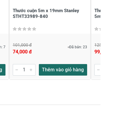
Thước cuộn 5m x 19mm Stanley
Thước cuộn thép (hệ
STHT33989-840
5mx19mm) Stanley
101,000 đ
125,000 đ
n: 7
Đã bán: 23
74,000 đ
99,000 đ
g
Thêm vào giỏ hàng
Thêm