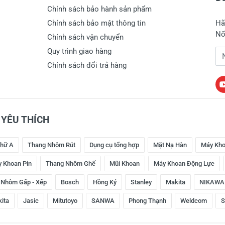
Chính sách bảo hành sản phẩm
Chính sách bảo mật thông tin
Hã
Nố
Chính sách vận chuyển
Quy trình giao hàng
Đị
Chính sách đổi trả hàng
YÊU THÍCH
hữ A
Thang Nhôm Rút
Dụng cụ tổng hợp
Mặt Nạ Hàn
Máy Kho
 Khoan Pin
Thang Nhôm Ghế
Mũi Khoan
Máy Khoan Động Lực
 Nhôm Gấp - Xếp
Bosch
Hồng Ký
Stanley
Makita
NIKAWA
kita
Jasic
Mitutoyo
SANWA
Phong Thạnh
Weldcom
S