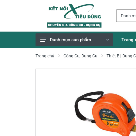
Trang 
Danh mục sản phẩm
Giao Hàng Miễn Phí
Trang chủ
Công Cụ, Dụng Cụ
Thiết Bị, Dụng 
Công Cụ, Dụng Cụ
Thiết Bị Dùng Pin
Dụng Cụ Điện
Thiết Bị Nâng Đỡ
Thang nhôm
Phụ Tùng, Linh Kiện
Máy Hàn & Phụ Kiện