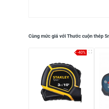
0/5
Cùng mức giá với Thước cuộn thép 
-40%
Viết nhận xét về sản phẩm
Đánh giá sao
Họ v
Viết nhận xét của bạn vào bên dư