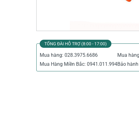
Thiết Bị Đo Điện
Thước Đo Laser
Đồ Bảo Hộ Lao Động
TỔNG ĐÀI HỖ TRỢ (8:00 - 17:00)
Mua hàng:
028.3975.6686
Mua hàn
Mua Hàng Miền Bắc:
0941.011.994
Bảo hành 