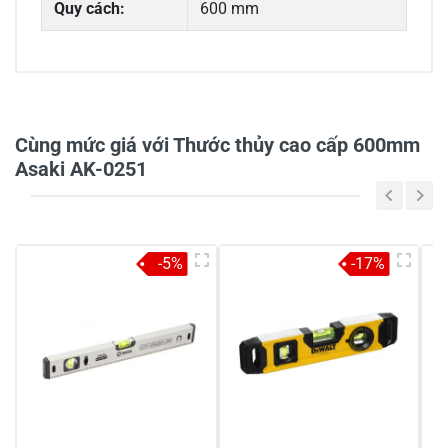
Quy cách:
600 mm
0/5
Cùng mức giá với Thước thủy cao cấp 600mm
Asaki AK-0251
5
-
4
-
-5%
-17%
3
-
2
-
1
-
Chia sẻ nhận xét về sản phẩm
Viết nhận xét của bạn