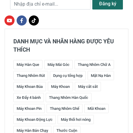
Địa chỉ e-mail
Đăng ký
DANH MỤC VÀ NHÃN HÀNG ĐƯỢC YÊU
THÍCH
Máy Hàn Que
Máy Mài Góc
Thang Nhôm Chữ A
Thang Nhôm Rút
Dụng cụ tổng hợp
Mặt Nạ Hàn
Máy Khoan Búa
Máy Khoan
Máy cắt sắt
Xe Đẩy 4 bánh
Thang Nhôm Hàn Quốc
Máy Khoan Pin
Thang Nhôm Ghế
Mũi Khoan
Máy Khoan Động Lực
Máy thổi hơi nóng
Máy Hàn Bán Chạy
Thước Cuộn