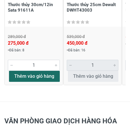
Thước thủy 30cm/12in
Thước thủy 25cm Dewalt
T
Sata 91611A
DWHT43003
B
289,000 đ
539,000 đ
6
275,000 đ
450,000 đ
Đ
Viết nhận xét về sản phẩm
Đã bán: 8
Đã bán: 16
Đánh giá sao
Thêm vào giỏ hàng
Thêm vào giỏ hàng
Họ và tên
*
Tiêu đề của nhận xét
*
VĂN PHÒNG GIAO DỊCH HÀNG HÓA