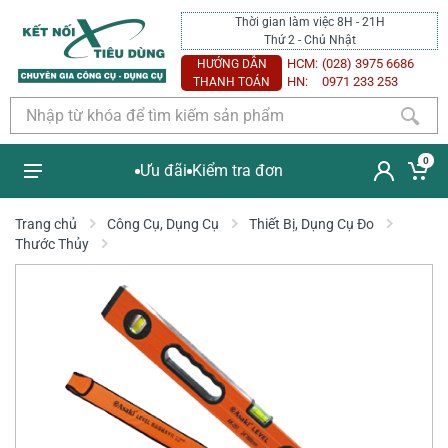
Thời gian làm việc 8H - 21H
Thứ 2 - Chủ Nhật
HCM:
(028) 3975 6686
HƯỚNG DẪN
HN:
0971 233 253
THANH TOÁN
0
Ưu đãi
Kiểm tra đơn
Trang chủ
Công Cụ, Dụng Cụ
Thiết Bị, Dụng Cụ Đo
Thước Thủy