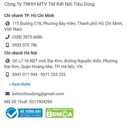
Công Ty TNHH MTV TM Kết Nối Tiêu Dùng
Viết nhận xét của bạn vào bên dưới
*
Chi nhánh TP. Hồ Chí Minh
115 Đường C18, Phường Bảy Hiền, Thành phố Hồ Chí Minh,
Việt Nam
(028) 3975 6686
0933 075 786
Chi nhánh Hà Nội
Gửi nhận xét
Số L7-16 KĐT mới Đại Kim, đường Nguyễn Xiển, Phường
Đại Kim, Quận Hoàng Mai, TP. Hà Nội, VN
0941 011 994 - 0971 233 253
» Xem thêm
ketnoitieudung@gmail.com
Mã Số Thuế: 0311904294