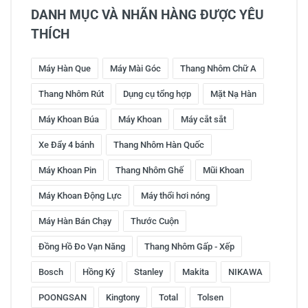
DANH MỤC VÀ NHÃN HÀNG ĐƯỢC YÊU
THÍCH
Máy Hàn Que
Máy Mài Góc
Thang Nhôm Chữ A
Thang Nhôm Rút
Dụng cụ tổng hợp
Mặt Nạ Hàn
Máy Khoan Búa
Máy Khoan
Máy cắt sắt
Xe Đẩy 4 bánh
Thang Nhôm Hàn Quốc
Máy Khoan Pin
Thang Nhôm Ghế
Mũi Khoan
Máy Khoan Động Lực
Máy thổi hơi nóng
Máy Hàn Bán Chạy
Thước Cuộn
Đồng Hồ Đo Vạn Năng
Thang Nhôm Gấp - Xếp
Bosch
Hồng Ký
Stanley
Makita
NIKAWA
POONGSAN
Kingtony
Total
Tolsen