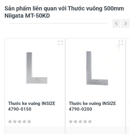
Sản phẩm liên quan với Thước vuông 500mm
Tiêu đề của nhận xét
*
Niigata MT-50KD
Viết nhận xét của bạn vào bên dưới
*
Gửi nhận xét
Thước ke vuông INSIZE
Thước ke vuông INSIZE
Th
4790-0150
4790-0200
4