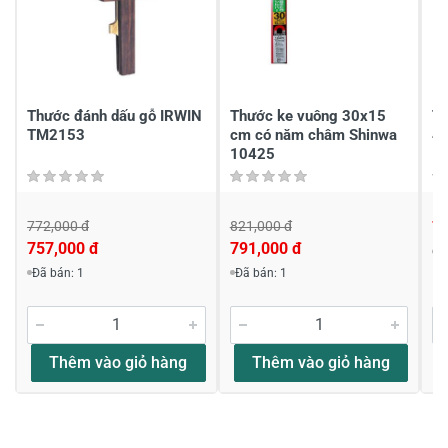
Chia sẻ nhận xét về sản phẩm
Viết nhận xét của bạn
Thước đánh dấu gỗ IRWIN
Thước ke vuông 30x15
Th
TM2153
cm có năm châm Shinwa
4
10425
772,000 đ
821,000 đ
7
757,000 đ
791,000 đ
Đ
Viết nhận xét về sản phẩm
Đã bán: 1
Đã bán: 1
Đánh giá sao
Thêm vào giỏ hàng
Thêm vào giỏ hàng
Họ và tên
*