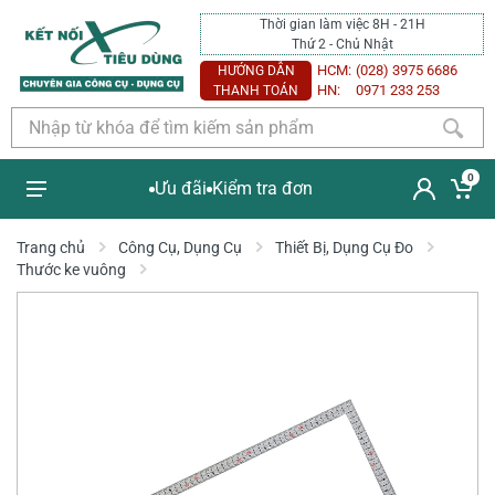
Thời gian làm việc 8H - 21H
Thứ 2 - Chủ Nhật
HCM:
(028) 3975 6686
HƯỚNG DẪN
HN:
0971 233 253
THANH TOÁN
0
Ưu đãi
Kiểm tra đơn
Trang chủ
Công Cụ, Dụng Cụ
Thiết Bị, Dụng Cụ Đo
Thước ke vuông