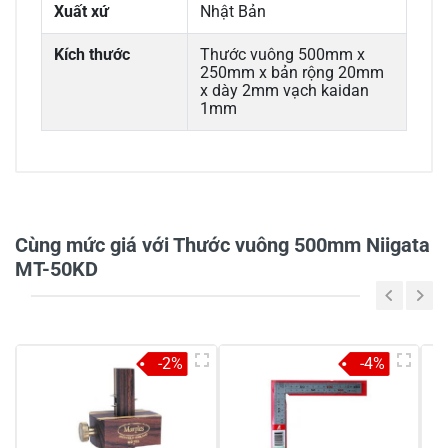
Xuất xứ
Nhật Bản
Kích thước
Thước vuông 500mm x
250mm x bản rộng 20mm
x dày 2mm vạch kaidan
1mm
0/5
Cùng mức giá với Thước vuông 500mm Niigata
MT-50KD
5
-
4
-
-2%
-4%
3
-
2
-
1
-