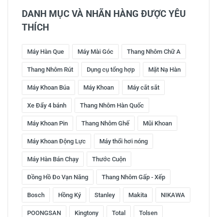
DANH MỤC VÀ NHÃN HÀNG ĐƯỢC YÊU
THÍCH
Máy Hàn Que
Máy Mài Góc
Thang Nhôm Chữ A
Thang Nhôm Rút
Dụng cụ tổng hợp
Mặt Nạ Hàn
Máy Khoan Búa
Máy Khoan
Máy cắt sắt
Xe Đẩy 4 bánh
Thang Nhôm Hàn Quốc
Máy Khoan Pin
Thang Nhôm Ghế
Mũi Khoan
Máy Khoan Động Lực
Máy thổi hơi nóng
Máy Hàn Bán Chạy
Thước Cuộn
Đồng Hồ Đo Vạn Năng
Thang Nhôm Gấp - Xếp
Bosch
Hồng Ký
Stanley
Makita
NIKAWA
POONGSAN
Kingtony
Total
Tolsen