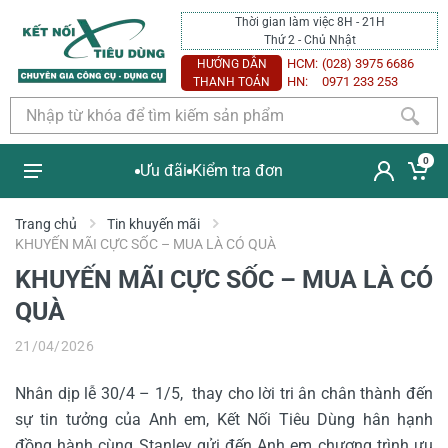
Thời gian làm việc 8H - 21H
Thứ 2 - Chủ Nhật
HCM:
(028) 3975 6686
HƯỚNG DẪN
HN:
0971 233 253
THANH TOÁN
0
Ưu đãi
Kiểm tra đơn
Trang chủ
Tin khuyến mãi
KHUYẾN MÃI CỰC SỐC – MUA LÀ CÓ QUÀ
KHUYẾN MÃI CỰC SỐC – MUA LÀ CÓ
QUÀ
21/04/2026
Nhân dịp lễ 30/4 – 1/5, thay cho lời tri ân chân thành đến
sự tin tưởng của Anh em, Kết Nối Tiêu Dùng hân hạnh
đồng hành cùng Stanley gửi đến Anh em chương trình ưu