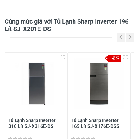
0/5
Cùng mức giá với Tủ Lạnh Sharp Inverter 196
Lít SJ-X201E-DS
5
-
4
-
-8%
3
-
2
-
1
-
Chia sẻ nhận xét về sản phẩm
Viết nhận xét của bạn
Tủ Lạnh Sharp Inverter
Tủ Lạnh Sharp Inverter
Tủ
310 Lít SJ-X316E-DS
165 Lít SJ-X176E-DSS
18