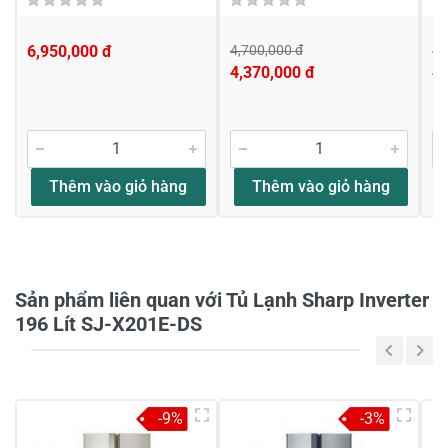
6,950,000 đ
4,700,000 đ
4,
4,370,000 đ
4,
Viết nhận xét về sản phẩm
Đánh giá sao
Thêm vào giỏ hàng
Thêm vào giỏ hàng
Họ và tên
*
Sản phẩm liên quan với Tủ Lạnh Sharp Inverter
Tiêu đề của nhận xét
*
196 Lít SJ-X201E-DS
Viết nhận xét của bạn vào bên dưới
*
-9%
-3%