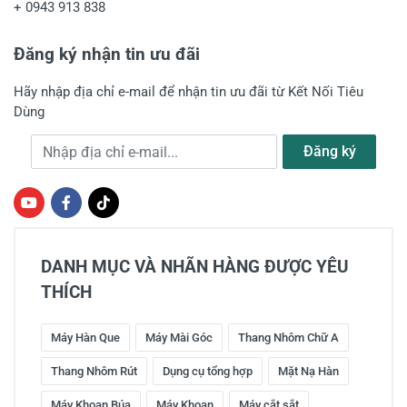
+
0943 913 838
Đăng ký nhận tin ưu đãi
Hãy nhập địa chỉ e-mail để nhận tin ưu đãi từ Kết Nối Tiêu
Dùng
Địa chỉ e-mail
Đăng ký
DANH MỤC VÀ NHÃN HÀNG ĐƯỢC YÊU
THÍCH
Máy Hàn Que
Máy Mài Góc
Thang Nhôm Chữ A
Thang Nhôm Rút
Dụng cụ tổng hợp
Mặt Nạ Hàn
Máy Khoan Búa
Máy Khoan
Máy cắt sắt