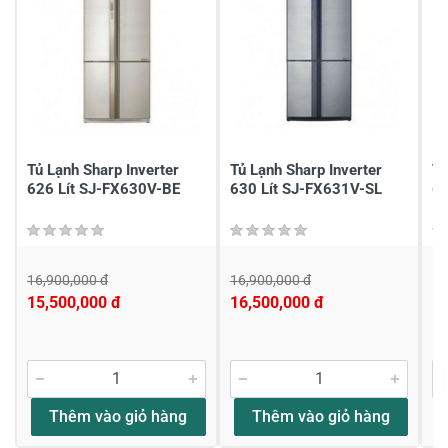
Gửi nhận xét
Tủ Lạnh Sharp Inverter
Tủ Lạnh Sharp Inverter
Tủ
626 Lít SJ-FX630V-BE
630 Lít SJ-FX631V-SL
6
16,900,000 đ
16,900,000 đ
Li
15,500,000 đ
16,500,000 đ
Thêm vào giỏ hàng
Thêm vào giỏ hàng