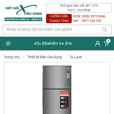
Thời gian làm việc 8H - 21H
Thứ 2 - Chủ Nhật
HCM:
(028) 3975 6686
HƯỚNG DẪN
HN:
0971 233 253
THANH TOÁN
0
Ưu đãi
Kiểm tra đơn
Trang chủ
Thiết Bị Điện Gia Dụng
Tủ Lạnh