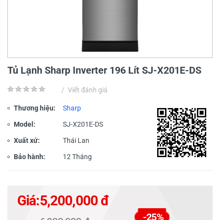
Tủ Lạnh Sharp Inverter 196 Lít SJ-X201E-DS
/
Viết đánh giá
Thương hiệu:
Sharp
Model:
SJ-X201E-DS
Xuất xứ:
Thái Lan
Bảo hành:
12 Tháng
Giá:
5,200,000 đ
-25%