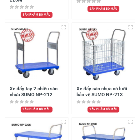
220M
SẢN PHẨM BỎ MẪU
SẢN PHẨM BỎ MẪU
Xe đẩy tay 2 chiều sàn
Xe đẩy sàn nhựa có lưới
nhựa SUMO NP-212
bảo vệ SUMO NP-213
SẢN PHẨM BỎ MẪU
SẢN PHẨM BỎ MẪU