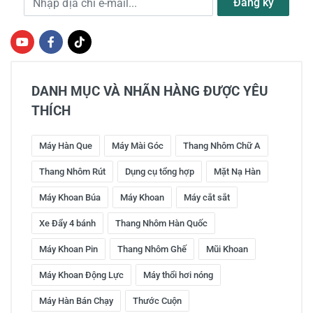
Đăng ký
DANH MỤC VÀ NHÃN HÀNG ĐƯỢC YÊU
THÍCH
Máy Hàn Que
Máy Mài Góc
Thang Nhôm Chữ A
Thang Nhôm Rút
Dụng cụ tổng hợp
Mặt Nạ Hàn
Máy Khoan Búa
Máy Khoan
Máy cắt sắt
Xe Đẩy 4 bánh
Thang Nhôm Hàn Quốc
Máy Khoan Pin
Thang Nhôm Ghế
Mũi Khoan
Máy Khoan Động Lực
Máy thổi hơi nóng
Máy Hàn Bán Chạy
Thước Cuộn