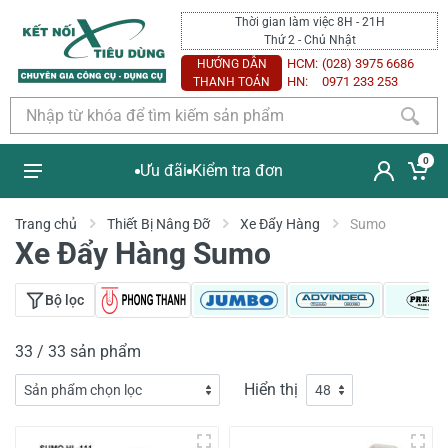
Thời gian làm việc 8H - 21H
Thứ 2 - Chủ Nhật
HCM:
(028) 3975 6686
HƯỚNG DẪN
HN:
0971 233 253
THANH TOÁN
0
Ưu đãi
Kiểm tra đơn
Trang chủ
Thiết Bị Nâng Đỡ
Xe Đẩy Hàng
Sumo
Xe Đẩy Hàng Sumo
Bộ lọc
33 / 33 sản phẩm
Hiển thị