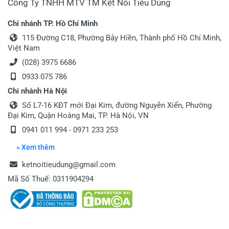
Công Ty TNHH MTV TM Kết Nối Tiêu Dùng
Chi nhánh TP. Hồ Chí Minh
115 Đường C18, Phường Bảy Hiền, Thành phố Hồ Chí Minh,
Việt Nam
(028) 3975 6686
0933 075 786
Chi nhánh Hà Nội
Số L7-16 KĐT mới Đại Kim, đường Nguyễn Xiển, Phường
Đại Kim, Quận Hoàng Mai, TP. Hà Nội, VN
0941 011 994 - 0971 233 253
» Xem thêm
ketnoitieudung@gmail.com
Mã Số Thuế: 0311904294