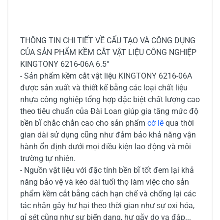
THÔNG TIN CHI TIẾT VỀ CẤU TẠO VÀ CÔNG DỤNG
CỦA SẢN PHẨM KỀM CẮT VẬT LIỆU CÔNG NGHIỆP
KINGTONY 6216-06A 6.5"
- Sản phẩm kềm cắt vật liệu KINGTONY 6216-06A
được sản xuất và thiết kế bằng các loại chất liệu
nhựa công nghiệp tổng hợp đặc biệt chất lượng cao
theo tiêu chuẩn của Đài Loan giúp gia tăng mức độ
bền bĩ chắc chắn cao cho sản phẩm
cờ lê
qua thời
gian dài sử dụng cũng như đảm bảo khả năng vận
hành ổn định dưới mọi điều kiện lao động và môi
trường tự nhiên.
- Nguồn vật liệu với đặc tính bền bĩ tốt đem lại khả
năng bảo vệ và kéo dài tuổi thọ làm việc cho sản
phẩm kềm cắt bằng cách hạn chế và chống lại các
tác nhân gây hư hại theo thời gian như sự oxi hóa,
gỉ sét cũng như sự biến dạng, hư gãy do va đập...