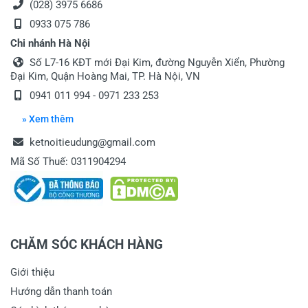
(028) 3975 6686
0933 075 786
Chi nhánh Hà Nội
Gửi nhận xét
Số L7-16 KĐT mới Đại Kim, đường Nguyễn Xiển, Phường
Đại Kim, Quận Hoàng Mai, TP. Hà Nội, VN
0941 011 994 - 0971 233 253
» Xem thêm
ketnoitieudung@gmail.com
Mã Số Thuế: 0311904294
CHĂM SÓC KHÁCH HÀNG
Giới thiệu
Hướng dẫn thanh toán