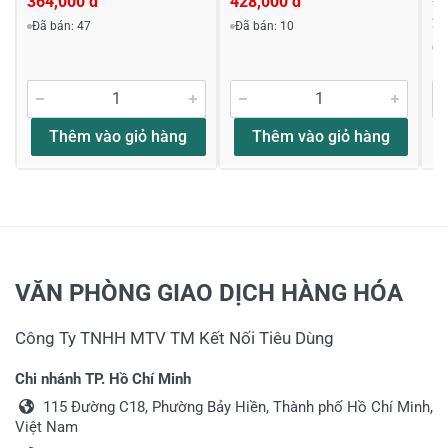
364,000 đ
428,000 đ
21
2
Đã bán: 47
Đã bán: 10
Viết nhận xét về sản phẩm
Đ
Đánh giá sao
Thêm vào giỏ hàng
Thêm vào giỏ hàng
Họ và tên
*
Tiêu đề của nhận xét
*
VĂN PHÒNG GIAO DỊCH HÀNG HÓA
Công Ty TNHH MTV TM Kết Nối Tiêu Dùng
Viết nhận xét của bạn vào bên dưới
*
Chi nhánh TP. Hồ Chí Minh
115 Đường C18, Phường Bảy Hiền, Thành phố Hồ Chí Minh,
Việt Nam