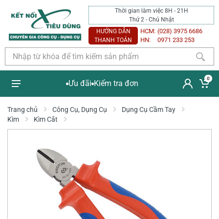
Thời gian làm việc 8H - 21H
Thứ 2 - Chủ Nhật
HCM:
(028) 3975 6686
HƯỚNG DẪN
HN:
0971 233 253
THANH TOÁN
0
Ưu đãi
Kiểm tra đơn
Trang chủ
Công Cụ, Dụng Cụ
Dụng Cụ Cầm Tay
Kìm
Kìm Cắt