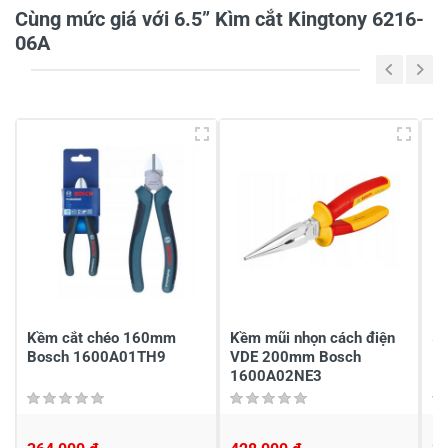
Cùng mức giá với 6.5” Kìm cắt Kingtony 6216-
06A
5
-
4
-
3
-
2
-
1
-
Chia sẻ nhận xét về sản phẩm
Viết nhận xét của bạn
Kềm cắt chéo 160mm
Kềm mũi nhọn cách điện
5"
Bosch 1600A01TH9
VDE 200mm Bosch
1600A02NE3