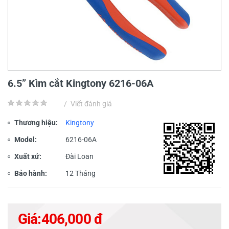
6.5” Kìm cắt Kingtony 6216-06A
/
Viết đánh giá
Thương hiệu:
Kingtony
Model:
6216-06A
Xuất xứ:
Đài Loan
Bảo hành:
12 Tháng
Giá:
406,000 đ