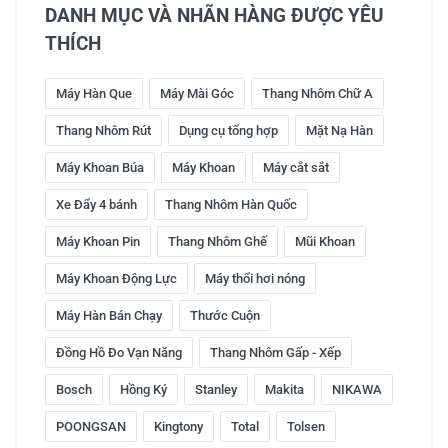
DANH MỤC VÀ NHÃN HÀNG ĐƯỢC YÊU
THÍCH
Máy Hàn Que
Máy Mài Góc
Thang Nhôm Chữ A
Thang Nhôm Rút
Dụng cụ tổng hợp
Mặt Nạ Hàn
Máy Khoan Búa
Máy Khoan
Máy cắt sắt
Xe Đẩy 4 bánh
Thang Nhôm Hàn Quốc
Máy Khoan Pin
Thang Nhôm Ghế
Mũi Khoan
Máy Khoan Động Lực
Máy thổi hơi nóng
Máy Hàn Bán Chạy
Thước Cuộn
Đồng Hồ Đo Vạn Năng
Thang Nhôm Gấp - Xếp
Bosch
Hồng Ký
Stanley
Makita
NIKAWA
POONGSAN
Kingtony
Total
Tolsen