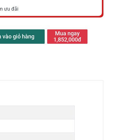
n ưu đãi
Mua ngay
 vào giỏ hàng
1,852,000đ