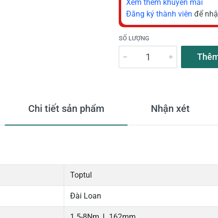
Xem thêm khuyến mãi
Đăng ký thành viên
để nhậ
SỐ LƯỢNG
Thêm
Chi tiết sản phẩm
Nhận xét
Toptul
Đài Loan
1.5-8Nm, L 162mm