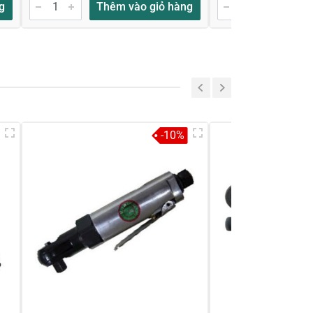
g
Thêm vào giỏ hàng
Thêm
-10%