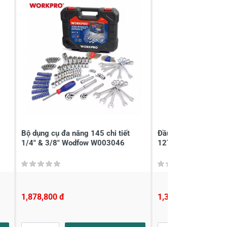
Bộ dụng cụ đa năng 145 chi tiết
Đầu siết tự động T
1/4" & 3/8" Wodfow W003046
12TH
1,878,800 đ
1,361,000 đ