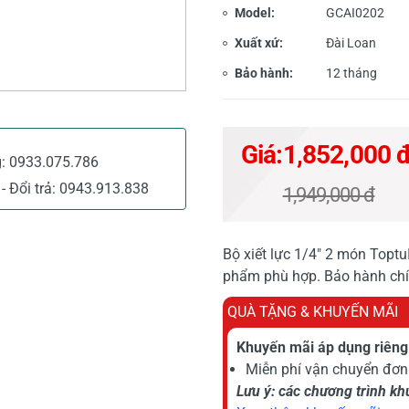
Model:
GCAI0202
Xuất xứ:
Đài Loan
Bảo hành:
12 tháng
Giá:
1,852,000 
g:
0933.075.786
- Đổi trả:
0943.913.838
1,949,000 đ
Bộ xiết lực 1/4" 2 món Toptu
phẩm phù hợp. Bảo hành c
QUÀ TẶNG & KHUYẾN MÃI
Khuyến mãi áp dụng riêng 
Miễn phí vận chuyển đơn 
Lưu ý: các chương trình k