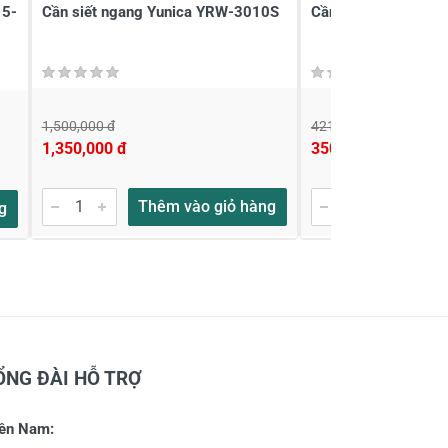
15-
Cần siết ngang Yunica YRW-3010S
Cần siết tự động 3/
1,500,000 đ
421,000 đ
1,350,000 đ
350,000 đ
Thêm vào giỏ hàng
Thêm
g
ỔNG ĐÀI HỖ TRỢ
ền Nam: