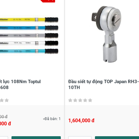
à tên
*
Tiêu đề của nhận xét
*
ới
*
ết lực 108Nm ToptuI
Đầu siết tự động TOP Japan RH3-
608
10TH
00 đ
Đã bán: 1
1,604,000 đ
000 đ