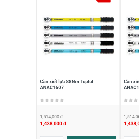
Viết nhận xét về sản phẩm
Đánh giá sao
Họ v
Viết nhận xét của bạn vào bên dư
Cần xiết lực 88Nm ToptuI
Cần xi
ANAC1607
ANAC1
1,514,000 đ
1,514,0
1,438,000 đ
1,438,
Gửi nhận xét