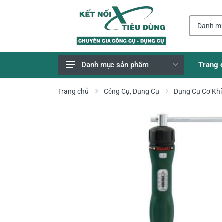
Trang 
Danh mục sản phẩm
Giao Hàng Miễn Phí
Trang chủ
Công Cụ, Dụng Cụ
Dụng Cụ Cơ Khí
Công Cụ, Dụng Cụ
Thiết Bị Dùng Pin
Dụng Cụ Điện
Thiết Bị Nâng Đỡ
Thang nhôm
Phụ Tùng, Linh Kiện
Máy Hàn & Phụ Kiện