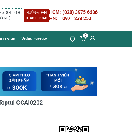
HCM:
(028) 3975 6686
việc 8H - 21H
HƯỚNG DẪN
HN:
0971 233 253
hủ Nhật
THANH TOÁN
0
ành viên
Video review
́n ToptuI GCAI0202