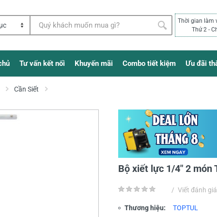
Thời gian làm 
Thứ 2 - C
chủ
Tư vấn kết nối
Khuyến mãi
Combo tiết kiệm
Ưu đãi th
Cần Siết
Bộ xiết lực 1/4" 2 mo
/
Viết đánh giá
Thương hiệu:
TOPTUL