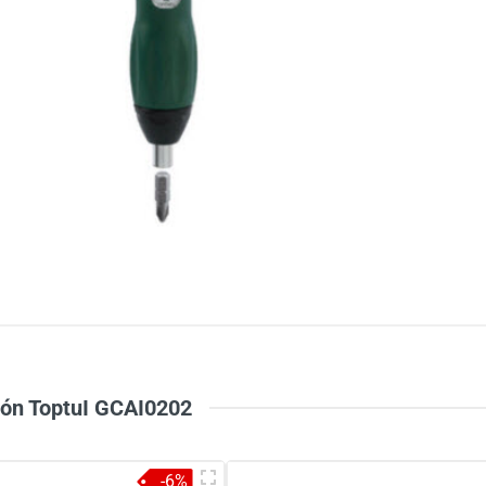
5
-
4
-
Chi
3
-
2
-
1
-
 món ToptuI GCAI0202
-6%