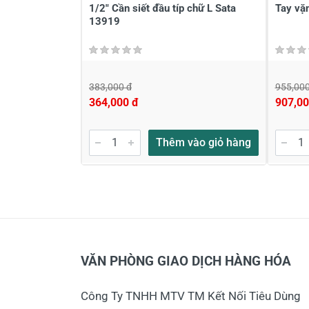
1/2" Cần siết đầu típ chữ L Sata
Tay vặ
13919
383,000 đ
955,000
364,000 đ
907,00
Thêm vào giỏ hàng
VĂN PHÒNG GIAO DỊCH HÀNG HÓA
Công Ty TNHH MTV TM Kết Nối Tiêu Dùng