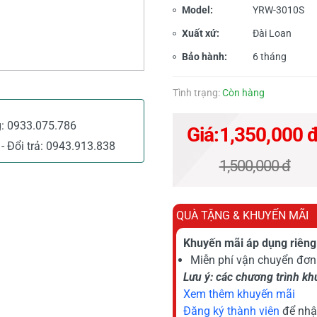
Model:
YRW-3010S
Xuất xứ:
Đài Loan
Bảo hành:
6 tháng
Tình trạng:
Còn hàng
g:
0933.075.786
Giá:
1,350,000 
- Đổi trả:
0943.913.838
1,500,000 đ
QUÀ TẶNG & KHUYẾN MÃI
Khuyến mãi áp dụng riêng 
Miễn phí vận chuyển đơn 
Lưu ý: các chương trình k
Xem thêm khuyến mãi
Đăng ký thành viên
để nhậ