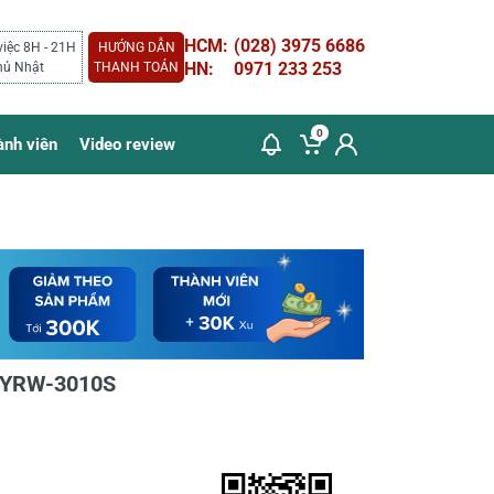
HCM:
(028) 3975 6686
việc 8H - 21H
HƯỚNG DẪN
HN:
0971 233 253
hủ Nhật
THANH TOÁN
0
ành viên
Video review
a YRW-3010S