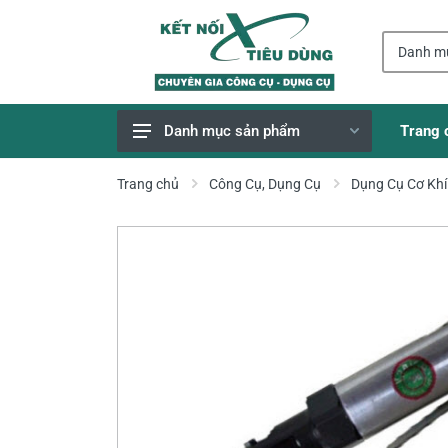
Trang 
Danh mục sản phẩm
Giao Hàng Miễn Phí
Trang chủ
Công Cụ, Dụng Cụ
Dụng Cụ Cơ Khí
Công Cụ, Dụng Cụ
Thiết Bị Dùng Pin
Dụng Cụ Điện
Thiết Bị Nâng Đỡ
Thang nhôm
Phụ Tùng, Linh Kiện
Máy Hàn & Phụ Kiện