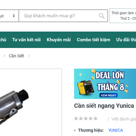
Thời gian làm 
Thứ 2 - C
chủ
Tư vấn kết nối
Khuyến mãi
Combo tiết kiệm
Ưu đãi th
Cần Siết
Cần siết ngang Yunic
/
Viết đánh giá
Thương hiệu:
YUNICA