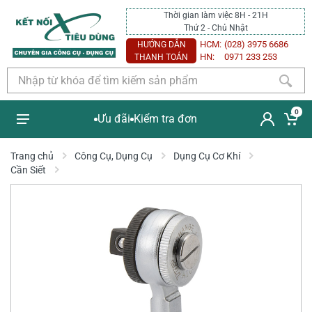
Thời gian làm việc 8H - 21H
Thứ 2 - Chủ Nhật
HCM:
(028) 3975 6686
HƯỚNG DẪN
HN:
0971 233 253
THANH TOÁN
0
Ưu đãi
Kiểm tra đơn
Trang chủ
Công Cụ, Dụng Cụ
Dụng Cụ Cơ Khí
Cần Siết