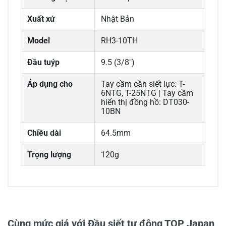
Xuất xứ
Nhật Bản
Model
RH3-10TH
Đầu tuýp
9.5 (3/8″)
Áp dụng cho
Tay cầm cần siết lực: T-
6NTG, T-25NTG | Tay cầm
hiển thị đồng hồ: DT030-
10BN
Chiều dài
64.5mm
Trọng lượng
120g
0/5
Cùng mức giá với Đầu siết tự động TOP Japan