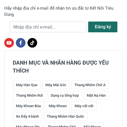
Hãy nhập địa chỉ e-mail để nhận tin ưu đãi từ Kết Nối Tiêu
Dùng
Địa chỉ e-mail
Đăng ký
DANH MỤC VÀ NHÃN HÀNG ĐƯỢC YÊU
THÍCH
Máy Hàn Que
Máy Mài Góc
Thang Nhôm Chữ A
Thang Nhôm Rút
Dụng cụ tổng hợp
Mặt Nạ Hàn
Máy Khoan Búa
Máy Khoan
Máy cắt sắt
Xe Đẩy 4 bánh
Thang Nhôm Hàn Quốc
Máy Khoan Pin
Thang Nhôm Ghế
Mũi Khoan