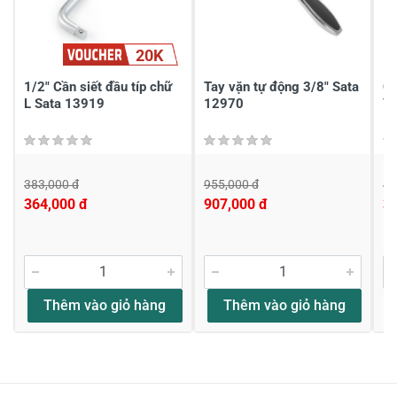
20K
Gửi nhận xét
1/2" Cần siết đầu típ chữ
Tay vặn tự động 3/8" Sata
Cầ
L Sata 13919
12970
Y
383,000 đ
955,000 đ
42
364,000 đ
907,000 đ
3
Thêm vào giỏ hàng
Thêm vào giỏ hàng