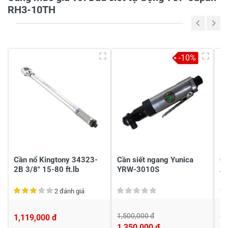
RH3-10TH
5
-
4
-
-10%
3
-
2
-
1
-
Chia sẻ nhận xét về sản phẩm
Viết nhận xét của bạn
Cần nổ Kingtony 34323-
Cần siết ngang Yunica
Câ
2B 3/8" 15-80 ft.lb
YRW-3010S
A
2 đánh giá
1,500,000 đ
1,
1,119,000 đ
1,350,000 đ
1,