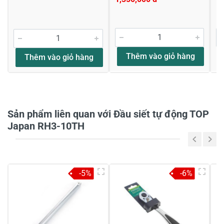
Viết nhận xét về sản phẩm
Đánh giá sao
Thêm vào giỏ hàng
Thêm vào giỏ hàng
Họ và tên
*
Sản phẩm liên quan với Đầu siết tự động TOP
Tiêu đề của nhận xét
*
Japan RH3-10TH
Viết nhận xét của bạn vào bên dưới
*
-5%
-6%