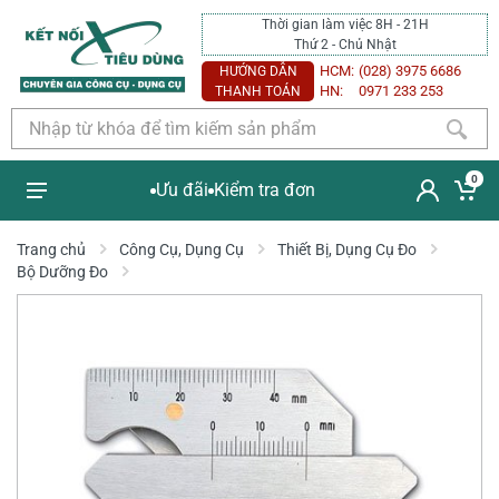
Thời gian làm việc 8H - 21H
Thứ 2 - Chủ Nhật
HCM:
(028) 3975 6686
HƯỚNG DẪN
HN:
0971 233 253
THANH TOÁN
0
Ưu đãi
Kiểm tra đơn
Trang chủ
Công Cụ, Dụng Cụ
Thiết Bị, Dụng Cụ Đo
Bộ Dưỡng Đo