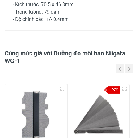
- Kích thước: 70.5 x 46.8mm
- Trọng lượng: 79 gam
- Độ chính xác: +/- 0.4mm
0/5
Cùng mức giá với Dưỡng đo mối hàn Niigata
WG-1
5
-
4
-
-3%
3
-
2
-
1
-
Chia sẻ nhận xét về sản phẩm