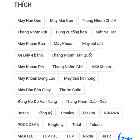
THÍCH
Máy Hàn Que
Máy Mài Góc
Thang Nhôm Chữ A
Thang Nhôm Rút
Dụng cụ tổng hợp
Mặt Nạ Hàn
Máy Khoan Búa
Máy Khoan
Máy cắt sắt
Xe Đẩy 4 bánh
Thang Nhôm Hàn Quốc
Máy Khoan Pin
Thang Nhôm Ghế
Mũi Khoan
Máy Khoan Động Lực
Máy thổi hơi nóng
Máy Hàn Bán Chạy
Thước Cuộn
Đồng Hồ Đo Vạn Năng
Thang Nhôm Gấp - Xếp
Bosch
Hồng Ký
Stanley
Makita
NIKAWA
POONGSAN
Kingtony
Total
Tolsen
MAKTEC
TOPTUL
TOP
Nikita
Jasic