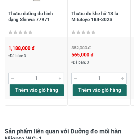
Viết nhận xét của bạn
Thước dưỡng đo hình
Thước đo khe hở 13 lá
Bộ
dạng Shinwa 77971
Mitutoyo 184-302S
3.
S
1,188,000 đ
582,000 đ
69
565,000 đ
6
Đã bán: 3
Viết nhận xét về sản phẩm
Đã bán: 3
Đánh giá sao
Thêm vào giỏ hàng
Thêm vào giỏ hàng
Họ và tên
*
Tiêu đề của nhận xét
*
Sản phẩm liên quan với Dưỡng đo mối hàn
Niigata WG-1