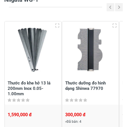
Viết nhận xét của bạn vào bên dưới
*
Gửi nhận xét
Thước đo khe hở 13 lá
Thước dưỡng đo hình
Bộ
200mm Inox 0.05-
dạng Shinwa 77970
IN
1.00mm
1,590,000 đ
300,000 đ
54
5
Đã bán: 4