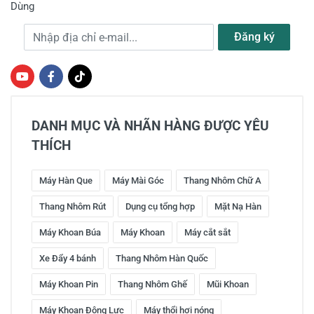
Dùng
Địa chỉ e-mail
Đăng ký
DANH MỤC VÀ NHÃN HÀNG ĐƯỢC YÊU
THÍCH
Máy Hàn Que
Máy Mài Góc
Thang Nhôm Chữ A
Thang Nhôm Rút
Dụng cụ tổng hợp
Mặt Nạ Hàn
Máy Khoan Búa
Máy Khoan
Máy cắt sắt
Xe Đẩy 4 bánh
Thang Nhôm Hàn Quốc
Máy Khoan Pin
Thang Nhôm Ghế
Mũi Khoan
Máy Khoan Động Lực
Máy thổi hơi nóng