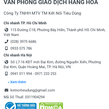
VĂN PHÒNG GIAO DỊCH HÀNG HÓA
Công Ty TNHH MTV TM Kết Nối Tiêu Dùng
Chi nhánh TP. Hồ Chí Minh
115 Đường C18, Phường Bảy Hiền, Thành phố Hồ Chí Minh,
Việt Nam
(028) 3975 6686
0933 075 786
Chi nhánh Hà Nội
Số L7-16 KĐT mới Đại Kim, đường Nguyễn Xiển, Phường
Đại Kim, Quận Hoàng Mai, TP. Hà Nội, VN
0941 011 994 - 0971 233 253
» Xem thêm
ketnoitieudung@gmail.com
Mã Số Thuế: 0311904294