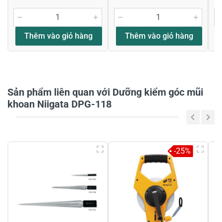
Đánh giá sao
Thêm vào giỏ hàng
Thêm vào giỏ hàng
Họ và tên
*
Sản phẩm liên quan với Dưỡng kiểm góc mũi
Tiêu đề của nhận xét
*
khoan Niigata DPG-118
Viết nhận xét của bạn vào bên dưới
*
-25%