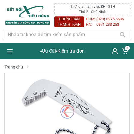
Thời gian làm việc 8H - 21H
Thứ 2 - Chủ Nhật
HCM:
(028) 3975 6686
HƯỚNG DẪN
HN:
0971 233 253
THANH TOÁN
0
Ưu đãi
Kiểm tra đơn
Trang chủ