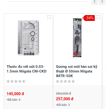
5
-
4
-
-34%
3
-
2
-
1
-
Chia sẻ nhận xét về sản phẩm
Viết nhận xét của bạn
Thước đo vết nứt 0.03-
Gương soi mối hàn soi kỹ
Th
1.5mm Niigata CM-CKD
thuật Ø 50mm Niigata
2
IMTR-50K
145,000 đ
384,000 đ
1
257,000 đ
Đã bán: 6
Viết nhận xét về sản phẩm
Đã bán: 3