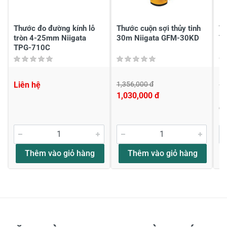
Gửi nhận xét
Thước đo đường kính lỗ
Thước cuộn sợi thủy tinh
Th
tròn 4-25mm Niigata
30m Niigata GFM-30KD
T
TPG-710C
Liên hệ
1,356,000 đ
1,
1,030,000 đ
1,
Đ
Thêm vào giỏ hàng
Thêm vào giỏ hàng