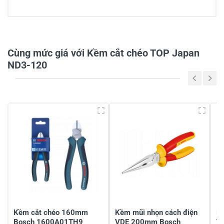
0/5
Cùng mức giá với Kềm cắt chéo TOP Japan
ND3-120
5
-
4
-
3
-
2
-
1
-
Chia sẻ nhận xét về sản phẩm
Viết nhận xét của bạn
Kềm cắt chéo 160mm
Kềm mũi nhọn cách điện
Kề
Bosch 1600A01TH9
VDE 200mm Bosch
V