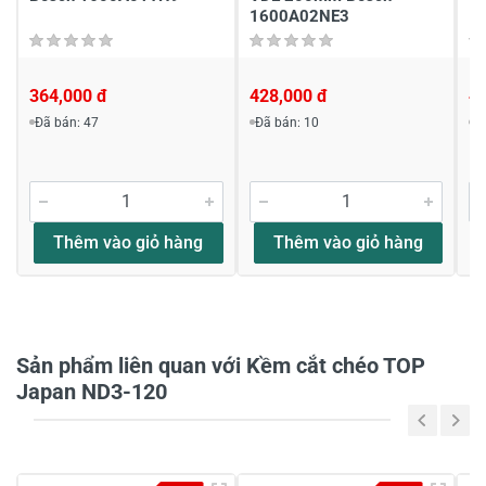
1600A02NE3
1
364,000 đ
428,000 đ
4
Đã bán: 47
Đã bán: 10
Đ
Viết nhận xét về sản phẩm
Đánh giá sao
Thêm vào giỏ hàng
Thêm vào giỏ hàng
Họ và tên
*
Sản phẩm liên quan với Kềm cắt chéo TOP
Tiêu đề của nhận xét
*
Japan ND3-120
Viết nhận xét của bạn vào bên dưới
*