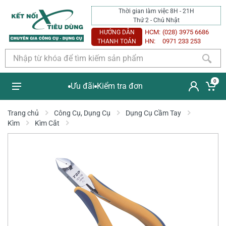
Thời gian làm việc 8H - 21H
Thứ 2 - Chủ Nhật
HCM:
(028) 3975 6686
HƯỚNG DẪN
HN:
0971 233 253
THANH TOÁN
0
Ưu đãi
Kiểm tra đơn
Trang chủ
Công Cụ, Dụng Cụ
Dụng Cụ Cầm Tay
Kìm
Kìm Cắt