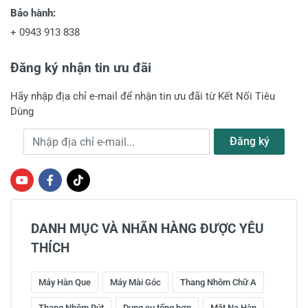
Bảo hành:
+
0943 913 838
Đăng ký nhận tin ưu đãi
Hãy nhập địa chỉ e-mail để nhận tin ưu đãi từ Kết Nối Tiêu
Dùng
Địa chỉ e-mail
Đăng ký
DANH MỤC VÀ NHÃN HÀNG ĐƯỢC YÊU
THÍCH
Máy Hàn Que
Máy Mài Góc
Thang Nhôm Chữ A
Thang Nhôm Rút
Dụng cụ tổng hợp
Mặt Nạ Hàn