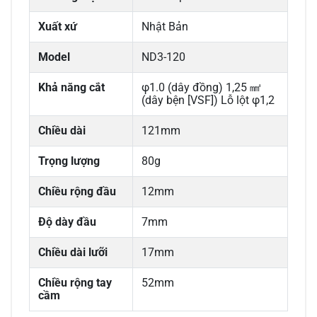
Xuất xứ
Nhật Bản
Model
ND3-120
Khả năng cắt
φ1.0 (dây đồng) 1,25 ㎟
(dây bện [VSF]) Lỗ lột φ1,2
Chiều dài
121mm
Trọng lượng
80g
Chiều rộng đầu
12mm
Độ dày đầu
7mm
Chiều dài lưỡi
17mm
Chiều rộng tay
52mm
cầm