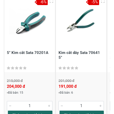
-6%
-5%
Gửi nhận xét
5" Kìm cắt Sata 70201A
Kìm cắt dây Sata 70641
Kì
5"
S
215,000 đ
201,000 đ
20
204,000 đ
191,000 đ
1
Đã bán: 15
Đã bán: 6
Đ