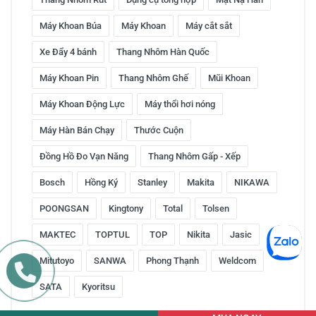
Máy Khoan Búa
Máy Khoan
Máy cắt sắt
Xe Đẩy 4 bánh
Thang Nhôm Hàn Quốc
Máy Khoan Pin
Thang Nhôm Ghế
Mũi Khoan
Máy Khoan Động Lực
Máy thổi hơi nóng
Máy Hàn Bán Chạy
Thước Cuộn
Đồng Hồ Đo Vạn Năng
Thang Nhôm Gấp - Xếp
Bosch
Hồng Ký
Stanley
Makita
NIKAWA
POONGSAN
Kingtony
Total
Tolsen
MAKTEC
TOPTUL
TOP
Nikita
Jasic
Mitutoyo
SANWA
Phong Thạnh
Weldcom
SATA
Kyoritsu