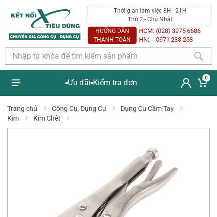
Thời gian làm việc 8H - 21H
Thứ 2 - Chủ Nhật
HCM:
(028) 3975 6686
HƯỚNG DẪN
HN:
0971 233 253
THANH TOÁN
0
Ưu đãi
Kiểm tra đơn
Trang chủ
Công Cụ, Dụng Cụ
Dụng Cụ Cầm Tay
Kìm
Kìm Chết