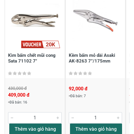
2
-
1
-
Chia sẻ nhận xét về sản phẩm
20K
Viết nhận xét của bạn
Kìm bấm chết mũi cong
Kềm bấm mỏ dài Asaki
Kì
Sata 71102 7"
AK-8263 7”/175mm
Sa
430,000 đ
92,000 đ
44
409,000 đ
4
Đã bán: 7
Viết nhận xét về sản phẩm
Đã bán: 16
Đ
Đánh giá sao
Thêm vào giỏ hàng
Thêm vào giỏ hàng