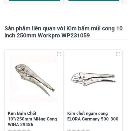
Họ và tên
*
Sản phẩm liên quan với Kìm bấm mũi cong 10
Tiêu đề của nhận xét
*
inch 250mm Workpro WP231059
Viết nhận xét của bạn vào bên dưới
*
Gửi nhận xét
Kìm Bấm Chết
Kìm chết ngàm cong
10”/250mm Miệng Cong
ELORA Germany 500-300
WIHA 29486