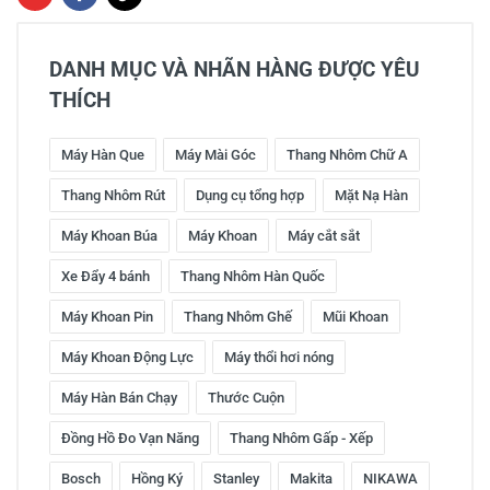
DANH MỤC VÀ NHÃN HÀNG ĐƯỢC YÊU
THÍCH
Máy Hàn Que
Máy Mài Góc
Thang Nhôm Chữ A
Thang Nhôm Rút
Dụng cụ tổng hợp
Mặt Nạ Hàn
Máy Khoan Búa
Máy Khoan
Máy cắt sắt
Xe Đẩy 4 bánh
Thang Nhôm Hàn Quốc
Máy Khoan Pin
Thang Nhôm Ghế
Mũi Khoan
Máy Khoan Động Lực
Máy thổi hơi nóng
Máy Hàn Bán Chạy
Thước Cuộn
Đồng Hồ Đo Vạn Năng
Thang Nhôm Gấp - Xếp
Bosch
Hồng Ký
Stanley
Makita
NIKAWA