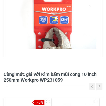
0/5
Cùng mức giá với Kìm bấm mũi cong 10 inch
250mm Workpro WP231059
5
-
4
-
-5%
3
-