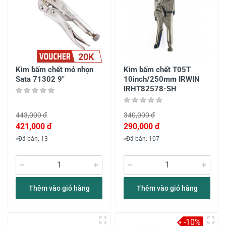
20K
Kìm bấm chết mỏ nhọn
Kìm bấm chết T05T
Sata 71302 9"
10inch/250mm IRWIN
IRHT82578-SH
443,000 đ
340,000 đ
421,000 đ
290,000 đ
Đã bán: 13
Đã bán: 107
Thêm vào giỏ hàng
Thêm vào giỏ hàng
-10%