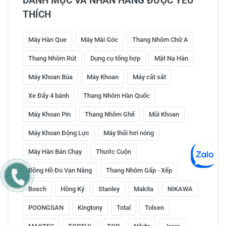
DANH MỤC VÀ NHÃN HÀNG ĐƯỢC YÊU
THÍCH
Máy Hàn Que
Máy Mài Góc
Thang Nhôm Chữ A
Thang Nhôm Rút
Dụng cụ tổng hợp
Mặt Nạ Hàn
Máy Khoan Búa
Máy Khoan
Máy cắt sắt
Xe Đẩy 4 bánh
Thang Nhôm Hàn Quốc
Máy Khoan Pin
Thang Nhôm Ghế
Mũi Khoan
Máy Khoan Động Lực
Máy thổi hơi nóng
Máy Hàn Bán Chạy
Thước Cuộn
Đồng Hồ Đo Vạn Năng
Thang Nhôm Gấp - Xếp
Bosch
Hồng Ký
Stanley
Makita
NIKAWA
POONGSAN
Kingtony
Total
Tolsen