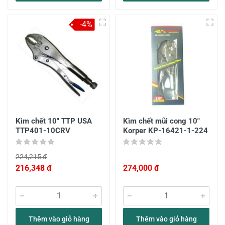
-4%
Kìm chết 10" TTP USA
Kìm chết mũi cong 10"
TTP401-10CRV
Korper KP-16421-1-224
224,215 đ
216,348 đ
274,000 đ
Thêm vào giỏ hàng
Thêm vào giỏ hàng