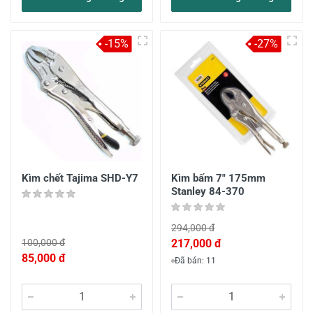
-15%
-27%
Kìm chết Tajima SHD-Y7
Kìm bấm 7" 175mm
Stanley 84-370
294,000 đ
100,000 đ
217,000 đ
85,000 đ
Đã bán: 11