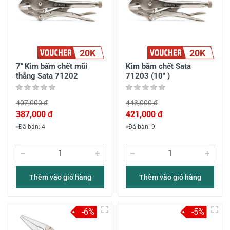
20K
20K
7'' Kìm bấm chết mũi
Kìm bầm chết Sata
thẳng Sata 71202
71203 (10" )
407,000 đ
443,000 đ
387,000 đ
421,000 đ
Đã bán: 4
Đã bán: 9
Thêm vào giỏ hàng
Thêm vào giỏ hàng
-6%
-5%