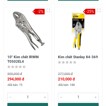
-2%
-25%
10" Kìm chết IRWIN
Kìm chết Stanley 84-369
T0502EL4
300,000 đ
277,000 đ
294,000 đ
210,000 đ
Đã bán: 75
Đã bán: 188