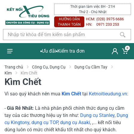
Thời gian làm việc 8H - 21H
Thứ 2 - Chủ Nhật
HCM:
(028) 3975 6686
HƯỚNG DẪN
HN:
0971 233 253
THANH TOÁN
0
Ưu đãi
Kiểm tra đơn
Trang chủ
Công Cụ, Dụng Cụ
Dụng Cụ Cầm Tay
Kìm
Kìm Chết
Kìm Chết
Vì sao quý khách nên mua
Kìm Chết
tại
Ketnoitieudung.vn
:
-
Giá Rẻ Nhất:
Là nhà phân phối chính thức dụng cụ cầm
tay của các thương hiệu uy tín như:
Dụng cụ Stanley
,
Dụng
cụ Kingtony
,
dụng cụ TOP
,
dụng cụ Asaki
, ,... kết nối tiêu
dùng luôn có mức chiết khấu tốt nhất cho quý khách.