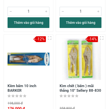
Thêm vào giỏ hàng
Thêm vào giỏ hàng
-12%
-14%
Kềm bấm 10 inch
Kìm chết ( bấm ) mũi
BARKER
thẳng 10" Sellery 88-830
198,000 đ
176,000 đ
358,800 đ