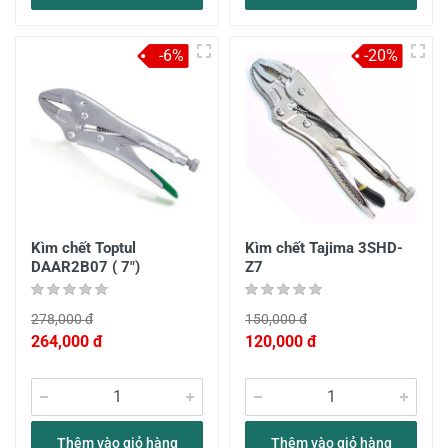
-6%
-20%
Kìm chết Toptul
Kìm chết Tajima 3SHD-
DAAR2B07 ( 7")
Z7
278,000 đ
150,000 đ
264,000 đ
120,000 đ
Thêm vào giỏ hàng
Thêm vào giỏ hàng