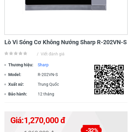
Lò Vi Sóng Cơ Không Nướng Sharp R-202VN-S
/
Viết đánh giá
Thương hiệu:
Sharp
Model:
R-202VN-S
Xuất xứ:
Trung Quốc
Bảo hành:
12 tháng
Giá:
1,270,000 đ
-32%