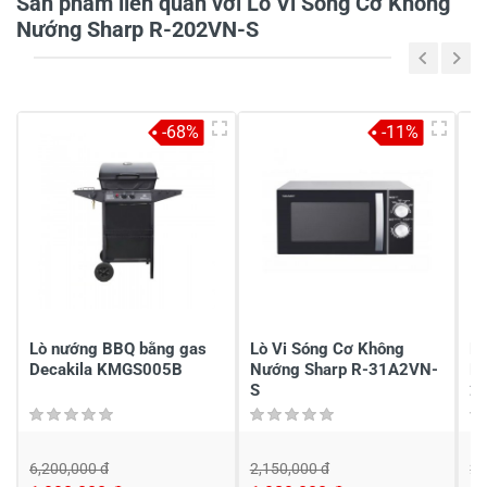
Sản phẩm liên quan với Lò Vi Sóng Cơ Không
Tiêu đề của nhận xét
*
Nướng Sharp R-202VN-S
Viết nhận xét của bạn vào bên dưới
*
-68%
-11%
Gửi nhận xét
Lò nướng BBQ bằng gas
Lò Vi Sóng Cơ Không
Lò
Decakila KMGS005B
Nướng Sharp R-31A2VN-
N
S
2
6,200,000 đ
2,150,000 đ
2,