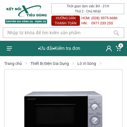
Thời gian làm việc 8H - 21H
Thứ 2 - Chủ Nhật
HCM:
(028) 3975 6686
HƯỚNG DẪN
HN:
0971 233 253
THANH TOÁN
0
Ưu đãi
Kiểm tra đơn
Trang chủ
Thiết Bị Điện Gia Dụng
Lò Vi Sóng