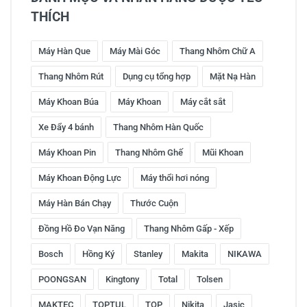
THÍCH
Máy Hàn Que
Máy Mài Góc
Thang Nhôm Chữ A
Thang Nhôm Rút
Dụng cụ tổng hợp
Mặt Nạ Hàn
Máy Khoan Búa
Máy Khoan
Máy cắt sắt
Xe Đẩy 4 bánh
Thang Nhôm Hàn Quốc
Máy Khoan Pin
Thang Nhôm Ghế
Mũi Khoan
Máy Khoan Động Lực
Máy thổi hơi nóng
Máy Hàn Bán Chạy
Thước Cuộn
Đồng Hồ Đo Vạn Năng
Thang Nhôm Gấp - Xếp
Bosch
Hồng Ký
Stanley
Makita
NIKAWA
POONGSAN
Kingtony
Total
Tolsen
MAKTEC
TOPTUL
TOP
Nikita
Jasic