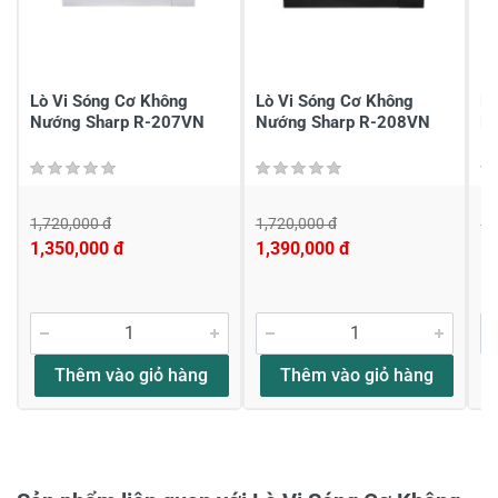
Chia sẻ nhận xét về sản phẩm
Viết nhận xét của bạn
Lò Vi Sóng Cơ Không
Lò Vi Sóng Cơ Không
Lò
Nướng Sharp R-207VN
Nướng Sharp R-208VN
N
1,720,000 đ
1,720,000 đ
1,
1,350,000 đ
1,390,000 đ
1,
Viết nhận xét về sản phẩm
Đánh giá sao
Thêm vào giỏ hàng
Thêm vào giỏ hàng
Họ và tên
*