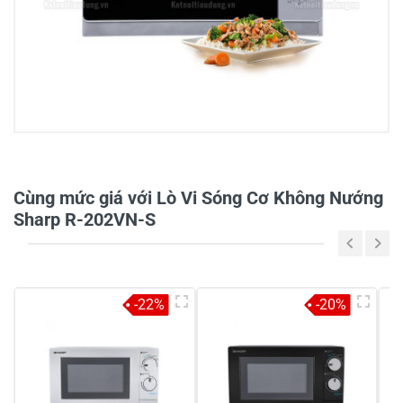
0/5
Cùng mức giá với Lò Vi Sóng Cơ Không Nướng
Sharp R-202VN-S
5
-
4
-
-22%
-20%
3
-
2
-
1
-