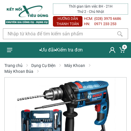
Thời gian làm việc 8H - 21H
Thứ 2 - Chủ Nhật
HCM:
(028) 3975 6686
HƯỚNG DẪN
HN:
0971 233 253
THANH TOÁN
0
Ưu đãi
Kiểm tra đơn
Trang chủ
Dụng Cụ Điện
Máy Khoan
Máy Khoan Búa