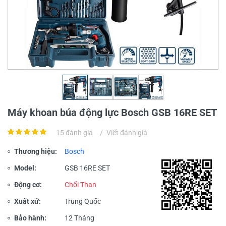
Máy khoan búa động lực Bosch GSB 16RE SET
15 đánh giá
/
Viết đánh giá
Thương hiệu:
Bosch
Model:
GSB 16RE SET
Động cơ:
Chổi Than
Xuất xứ:
Trung Quốc
Bảo hành:
12 Tháng