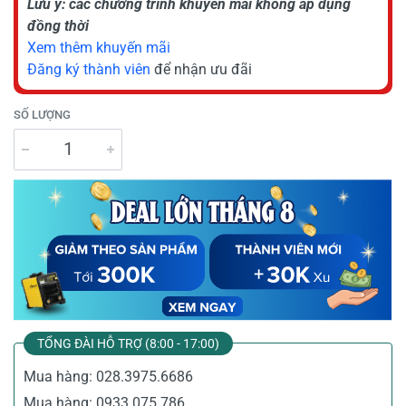
Lưu ý: các chương trình khuyến mãi không áp dụng
đồng thời
Xem thêm khuyến mãi
Đăng ký thành viên
để nhận ưu đãi
SỐ LƯỢNG
TỔNG ĐÀI HỖ TRỢ (8:00 - 17:00)
Mua hàng:
028.3975.6686
Mua hàng:
0933.075.786