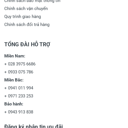
Chính sách bảo mật thông tin
Chính sách vận chuyển
Đánh giá sao
Quy trình giao hàng
Chính sách đổi trả hàng
Họ và tên
*
TỔNG ĐÀI HỖ TRỢ
Miền Nam:
Tiêu đề của nhận xét
*
+
028 3975 6686
+
0933 075 786
Miền Bắc:
Viết nhận xét của bạn vào bên dưới
*
+
0941 011 994
+
0971 233 253
Bảo hành:
+
0943 913 838
Đăng ký nhận tin ưu đãi