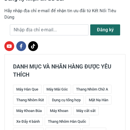
Hãy nhập địa chỉ e-mail để nhận tin ưu đãi từ Kết Nối Tiêu
Gửi nhận xét
Dùng
Địa chỉ e-mail
Đăng ký
DANH MỤC VÀ NHÃN HÀNG ĐƯỢC YÊU
THÍCH
Máy Hàn Que
Máy Mài Góc
Thang Nhôm Chữ A
Thang Nhôm Rút
Dụng cụ tổng hợp
Mặt Nạ Hàn
Máy Khoan Búa
Máy Khoan
Máy cắt sắt
Xe Đẩy 4 bánh
Thang Nhôm Hàn Quốc