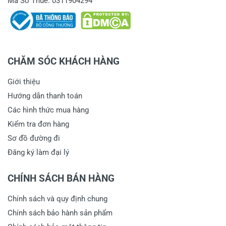
bao giờ cũng vậy, rất ngại vấn đề đặt coc
Mã Số Thuế: 0311904294
trước nhưng anh yên tâm khi mua hàng tại
KNTD, phí cọc chỉ để lấy niềm tin gửi hàng
tránh tình trạng hủy ngang đơn, bên em
phải chịu phí 2 chiều, Anh vẫn được kiểm
CHĂM SÓC KHÁCH HÀNG
tra kĩ trước khi thanh toán số còn lại, nếu
không đúng mẫu mã, anh có quyền từ chối
Giới thiệu
nhận hàng và KNTD chuyển khoản lại phần
Hướng dẫn thanh toán
cọc trước đó. Rất mong Anh thông cảm a!
Các hình thức mua hàng
16/01/2021
Kiểm tra đơn hàng
Sơ đồ đường đi
Đăng ký làm đại lý
(current)
1
2
3
CHÍNH SÁCH BÁN HÀNG
Chính sách và quy định chung
Chính sách bảo hành sản phẩm
Viết nhận xét về sản phẩm