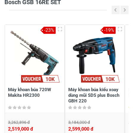
Bosch GSB 16RE SET
5
47%
4
40%
-23%
-19%
3
-
2
-
1
13%
Chia sẻ nhận xét về sản phẩm
10K
10K
Viết nhận xét của bạn
Máy khoan búa 720W
Máy khoan búa kiểu xoay
Má
Makita HR2300
dùng mũi SDS plus Bosch
M
GBH 220
3,262,896 đ
3,184,000 đ
1,
2,519,000 đ
2,599,000 đ
1,