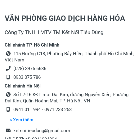
25/05/2021
VĂN PHÒNG GIAO DỊCH HÀNG HÓA
Tô Hoài Nam
Công Ty TNHH MTV TM Kết Nối Tiêu Dùng
Tư Vấn
Chi nhánh TP. Hồ Chí Minh
Sản phẩm này có sẵn hàng tại Hà Nội k shop ?
115 Đường C18, Phường Bảy Hiền, Thành phố Hồ Chí Minh,
Việt Nam
06/04/2021
(028) 3975 6686
0933 075 786
Lò Bích
Chi nhánh Hà Nội
Số L7-16 KĐT mới Đại Kim, đường Nguyễn Xiển, Phường
Tư vấn
Đại Kim, Quận Hoàng Mai, TP. Hà Nội, VN
khi đặt có phải đặt cọc như các sản phẩm khác
0941 011 994 - 0971 233 253
không?
» Xem thêm
Thân Chào Anh, trước hết thành thật xin lỗi
ketnoitieudung@gmail.com
anh vì sự bất tiện này. tâm lý khách hàng