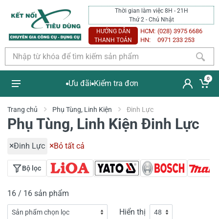
Thời gian làm việc 8H - 21H
Thứ 2 - Chủ Nhật
HCM:
(028) 3975 6686
HƯỚNG DẪN
HN:
0971 233 253
THANH TOÁN
0
Ưu đãi
Kiểm tra đơn
Trang chủ
Phụ Tùng, Linh Kiện
Đinh Lực
Phụ Tùng, Linh Kiện Đinh Lực
Đinh Lực
Bỏ tất cả
Bộ lọc
16 / 16 sản phẩm
Hiển thị