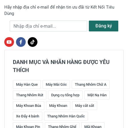
Hãy nhập địa chỉ e-mail để nhận tin ưu đãi từ Kết Nối Tiêu
Dùng
Địa chỉ e-mail
Đăng ký
DANH MỤC VÀ NHÃN HÀNG ĐƯỢC YÊU
THÍCH
Máy Hàn Que
Máy Mài Góc
Thang Nhôm Chữ A
Thang Nhôm Rút
Dụng cụ tổng hợp
Mặt Nạ Hàn
Máy Khoan Búa
Máy Khoan
Máy cắt sắt
Xe Đẩy 4 bánh
Thang Nhôm Hàn Quốc
Máy Khoan Pin
Thang Nhôm Ghế
Mũi Khoan