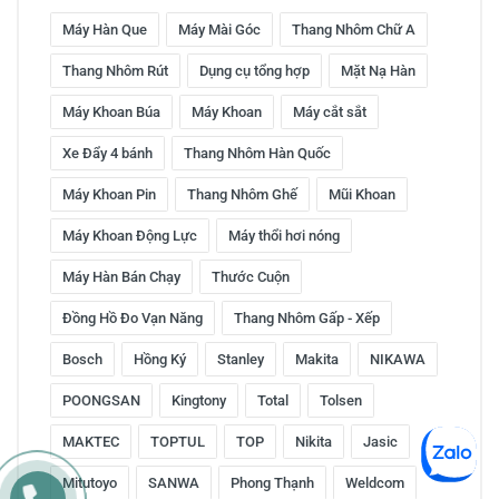
Máy Hàn Que
Máy Mài Góc
Thang Nhôm Chữ A
Thang Nhôm Rút
Dụng cụ tổng hợp
Mặt Nạ Hàn
Máy Khoan Búa
Máy Khoan
Máy cắt sắt
Xe Đẩy 4 bánh
Thang Nhôm Hàn Quốc
Máy Khoan Pin
Thang Nhôm Ghế
Mũi Khoan
Máy Khoan Động Lực
Máy thổi hơi nóng
Máy Hàn Bán Chạy
Thước Cuộn
Đồng Hồ Đo Vạn Năng
Thang Nhôm Gấp - Xếp
Bosch
Hồng Ký
Stanley
Makita
NIKAWA
POONGSAN
Kingtony
Total
Tolsen
MAKTEC
TOPTUL
TOP
Nikita
Jasic
Mitutoyo
SANWA
Phong Thạnh
Weldcom