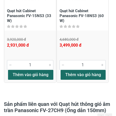
Chia sẻ nhận xét về sản phẩm
Viết nhận xét của bạn
Quạt hút Cabinet
Quạt hút Cabinet
Panasonic FV-15NS3 (33
Panasonic FV-18NS3 (60
W)
W)
3,920,000 đ
4,680,000 đ
2,931,000 đ
3,499,000 đ
Viết nhận xét về sản phẩm
Đánh giá sao
Thêm vào giỏ hàng
Thêm vào giỏ hàng
Họ và tên
*
Sản phẩm liên quan với Quạt hút thông gió âm
trần Panasonic FV-27CH9 (Ống dẫn 150mm)
Tiêu đề của nhận xét
*