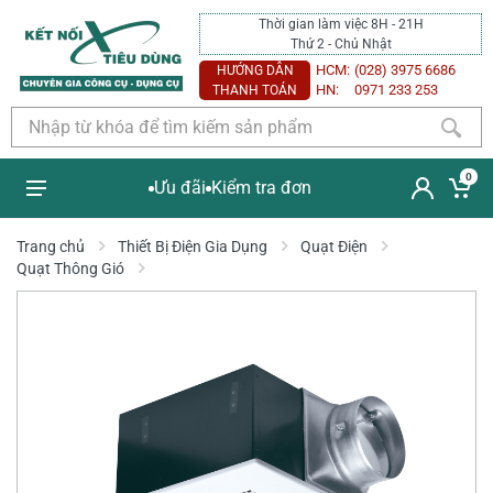
Thời gian làm việc 8H - 21H
Thứ 2 - Chủ Nhật
HCM:
(028) 3975 6686
HƯỚNG DẪN
HN:
0971 233 253
THANH TOÁN
0
Ưu đãi
Kiểm tra đơn
Trang chủ
Thiết Bị Điện Gia Dụng
Quạt Điện
Quạt Thông Gió