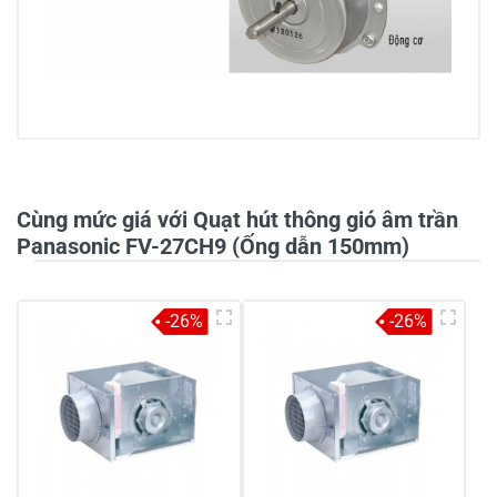
0/5
Cùng mức giá với Quạt hút thông gió âm trần
Panasonic FV-27CH9 (Ống dẫn 150mm)
5
-
-26%
-26%
4
-
3
-
2
-
1
-