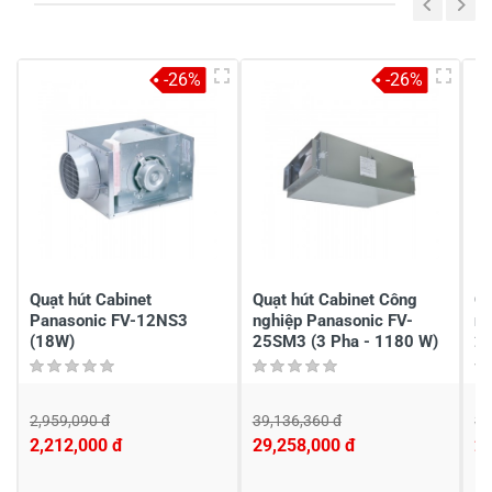
-26%
-26%
Viết nhận xét của bạn vào bên dưới
*
Gửi nhận xét
Quạt hút Cabinet
Quạt hút Cabinet Công
Qu
Panasonic FV-12NS3
nghiệp Panasonic FV-
ng
(18W)
25SM3 (3 Pha - 1180 W)
25
2,959,090 đ
39,136,360 đ
32
2,212,000 đ
29,258,000 đ
2