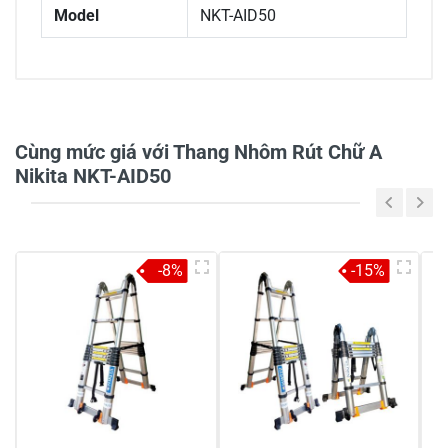
Model
NKT-AID50
0/5
Cùng mức giá với Thang Nhôm Rút Chữ A
Nikita NKT-AID50
5
-
4
-
-8%
-15%
3
-
2
-
1
-
Chia sẻ nhận xét về sản phẩm
Viết nhận xét của bạn