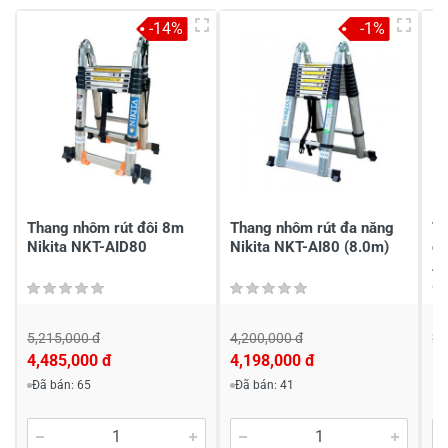
Viết nhận xét của bạn vào bên dưới
*
-14%
-1%
Gửi nhận xét
Thang nhôm rút đôi 8m
Thang nhôm rút đa năng
Th
Nikita NKT-AID80
Nikita NKT-AI80 (8.0m)
đe
A
5,215,000 đ
4,200,000 đ
2,
4,485,000 đ
4,198,000 đ
1,
Đã bán: 65
Đã bán: 41