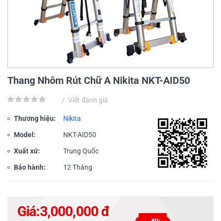
Thang Nhôm Rút Chữ A Nikita NKT-AID50
/
Viết đánh giá
Thương hiệu:
Nikita
Model:
NKT-AID50
Xuất xứ:
Trung Quốc
Bảo hành:
12 Tháng
Giá:
3,000,000 đ