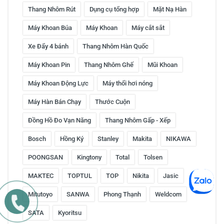
Thang Nhôm Rút
Dụng cụ tổng hợp
Mặt Nạ Hàn
Máy Khoan Búa
Máy Khoan
Máy cắt sắt
Xe Đẩy 4 bánh
Thang Nhôm Hàn Quốc
Máy Khoan Pin
Thang Nhôm Ghế
Mũi Khoan
Máy Khoan Động Lực
Máy thổi hơi nóng
Máy Hàn Bán Chạy
Thước Cuộn
Đồng Hồ Đo Vạn Năng
Thang Nhôm Gấp - Xếp
Bosch
Hồng Ký
Stanley
Makita
NIKAWA
POONGSAN
Kingtony
Total
Tolsen
MAKTEC
TOPTUL
TOP
Nikita
Jasic
Mitutoyo
SANWA
Phong Thạnh
Weldcom
SATA
Kyoritsu