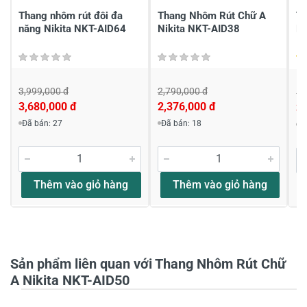
Thang nhôm rút đôi đa
Thang Nhôm Rút Chữ A
Th
năng Nikita NKT-AID64
Nikita NKT-AID38
N
3,999,000 đ
2,790,000 đ
5,
3,680,000 đ
2,376,000 đ
3,
Viết nhận xét về sản phẩm
Đã bán: 27
Đã bán: 18
Đ
Đánh giá sao
Thêm vào giỏ hàng
Thêm vào giỏ hàng
Họ và tên
*
Sản phẩm liên quan với Thang Nhôm Rút Chữ
Tiêu đề của nhận xét
*
A Nikita NKT-AID50