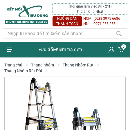
Thời gian làm việc 8H - 21H
Thứ 2 - Chủ Nhật
HCM:
(028) 3975 6686
HƯỚNG DẪN
HN:
0971 233 253
THANH TOÁN
0
Ưu đãi
Kiểm tra đơn
Trang chủ
Thang nhôm
Thang Nhôm Rút
Thang Nhôm Rút Đôi