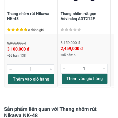
Viết nhận xét của bạn
Thang nhôm rút Nikawa
Thang nhôm rút gọn
Th
NK-48
Advindeq ADT212F
A
3 đánh giá
3,159,000 đ
3,
3,950,000 đ
2,459,000 đ
2,
3,100,000 đ
Khách hàng nhận xét về sản phẩm
Đã bán: 5
Đ
Đã bán: 138
Nguyễn Danh Nhật
Thêm vào giỏ hàng
Chất lượng tốt
Thêm vào giỏ hàng
Uh tin chất lượng tốt tôi dùng đc 15 tháng thợ làm
phá mà nó ko hỏng
Thân chào anh Nguyễn Danh Nhật. Cảm ơn
anh đã phản hồi về chất lượng sản phẩm .
Sản phẩm liên quan với Thang nhôm rút
KNTD sẽ cố gắng đưa những sản phầm
Nikawa NK-48