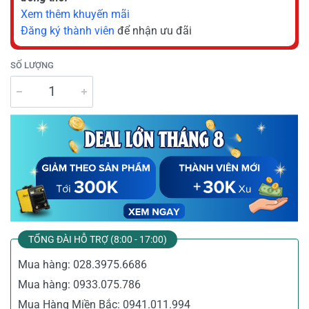
Xem thêm khuyến mãi
Đăng ký thành viên
để nhận ưu đãi
SỐ LƯỢNG
TỔNG ĐÀI HỖ TRỢ (8:00 - 17:00)
Mua hàng:
028.3975.6686
Mua hàng:
0933.075.786
Mua Hàng Miền Bắc:
0941.011.994