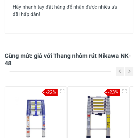
Hãy nhanh tay đặt hàng để nhận được nhiều ưu
đãi hấp dẫn!
5/5
Cùng mức giá với Thang nhôm rút Nikawa NK-
3 đánh giá
48
5
100%
4
-
-22%
-23%
3
-
2
-
1
-
Chia sẻ nhận xét về sản phẩm