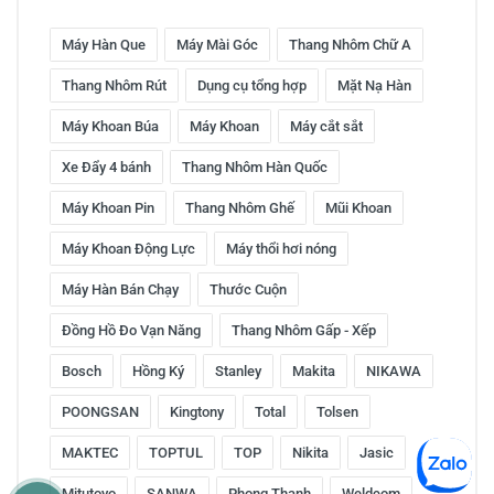
Máy Hàn Que
Máy Mài Góc
Thang Nhôm Chữ A
Thang Nhôm Rút
Dụng cụ tổng hợp
Mặt Nạ Hàn
Máy Khoan Búa
Máy Khoan
Máy cắt sắt
Xe Đẩy 4 bánh
Thang Nhôm Hàn Quốc
Máy Khoan Pin
Thang Nhôm Ghế
Mũi Khoan
Máy Khoan Động Lực
Máy thổi hơi nóng
Máy Hàn Bán Chạy
Thước Cuộn
Đồng Hồ Đo Vạn Năng
Thang Nhôm Gấp - Xếp
Bosch
Hồng Ký
Stanley
Makita
NIKAWA
POONGSAN
Kingtony
Total
Tolsen
MAKTEC
TOPTUL
TOP
Nikita
Jasic
Mitutoyo
SANWA
Phong Thạnh
Weldcom