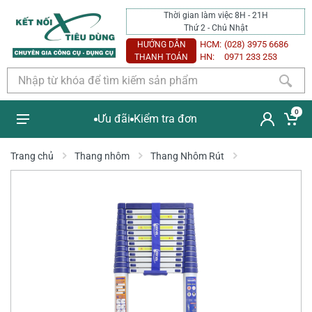
Thời gian làm việc 8H - 21H
Thứ 2 - Chủ Nhật
HCM:
(028) 3975 6686
HƯỚNG DẪN
HN:
0971 233 253
THANH TOÁN
0
Ưu đãi
Kiểm tra đơn
Trang chủ
Thang nhôm
Thang Nhôm Rút