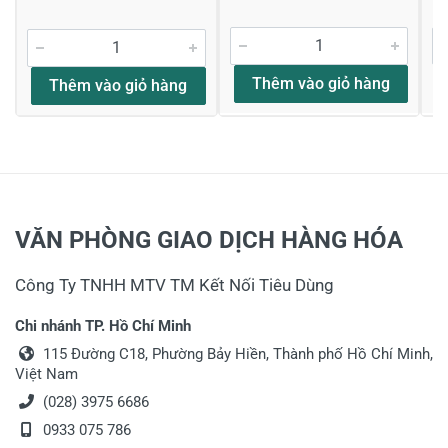
Hằng Vtt
Thêm vào giỏ hàng
Thêm vào giỏ hàng
Thang nhôm Nikawa
Thang có màu sắc mới rất đẹp, thang cứng cáp và
chắc chắn giúp tôi sử dụng cảm thấy yên tâm hơn.
29/10/2016
VĂN PHÒNG GIAO DỊCH HÀNG HÓA
Công Ty TNHH MTV TM Kết Nối Tiêu Dùng
Viết nhận xét về sản phẩm
Chi nhánh TP. Hồ Chí Minh
115 Đường C18, Phường Bảy Hiền, Thành phố Hồ Chí Minh,
Đánh giá sao
Việt Nam
(028) 3975 6686
0933 075 786