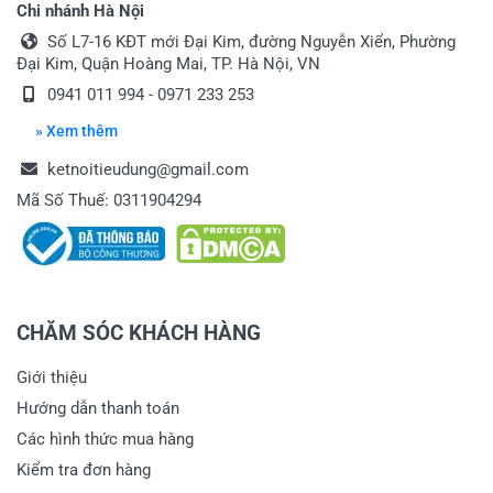
Họ và tên
*
Chi nhánh Hà Nội
Số L7-16 KĐT mới Đại Kim, đường Nguyễn Xiển, Phường
Đại Kim, Quận Hoàng Mai, TP. Hà Nội, VN
0941 011 994 - 0971 233 253
Tiêu đề của nhận xét
*
» Xem thêm
ketnoitieudung@gmail.com
Viết nhận xét của bạn vào bên dưới
*
Mã Số Thuế: 0311904294
CHĂM SÓC KHÁCH HÀNG
Giới thiệu
Gửi nhận xét
Hướng dẫn thanh toán
Các hình thức mua hàng
Kiểm tra đơn hàng