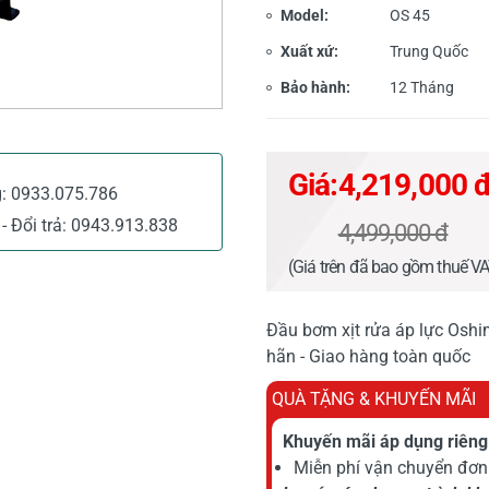
Model:
OS 45
Xuất xứ:
Trung Quốc
Bảo hành:
12 Tháng
Giá:
4,219,000 
g:
0933.075.786
- Đổi trả:
0943.913.838
4,499,000 đ
(Giá trên đã bao gồm thuế V
Đầu bơm xịt rửa áp lực Oshi
hãn - Giao hàng toàn quốc
QUÀ TẶNG & KHUYẾN MÃI
Khuyến mãi áp dụng riêng 
Miễn phí vận chuyển đơn 