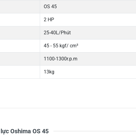
OS 45
2 HP
25-40L/Phút
45 - 55 kgf/ cm²
1100-1300r.p.m
13kg
5
-
4
-
Chi
3
-
2
-
1
-
 lực Oshima OS 45