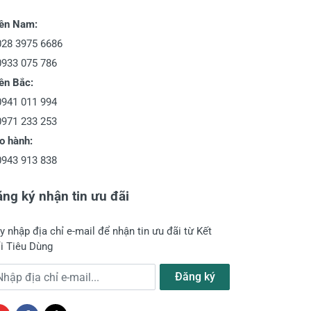
ền Nam:
028 3975 6686
0933 075 786
ền Bắc:
0941 011 994
0971 233 253
o hành:
0943 913 838
ng ký nhận tin ưu đãi
y nhập địa chỉ e-mail để nhận tin ưu đãi từ Kết
i Tiêu Dùng
a chỉ e-mail
Đăng ký