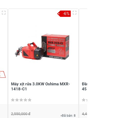
-6%
K
Máy xịt rửa 3.0KW Oshima MXR-
Đầu bơm xịt rửa áp
1418-C1
45
2,550,000 đ
4,499,000 đ
Đã bán: 8