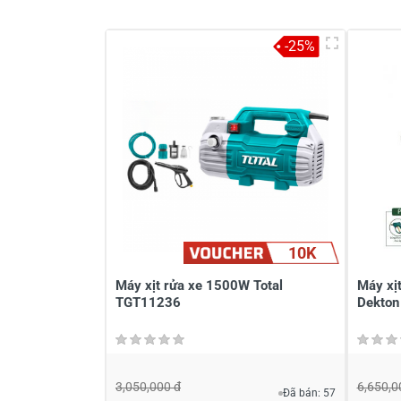
-25%
Viết nhận xét về sản phẩm
Đánh giá sao
Họ v
Viết nhận xét của bạn vào bên dư
10K
Máy xịt rửa xe 1500W Total
Máy xị
TGT11236
Dekto
3,050,000 đ
6,650,0
Đã bán: 57