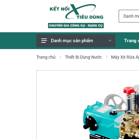
Trang 
Danh mục sản phẩm
Giao Hàng Miễn Phí
Trang chủ
Thiết Bị Dùng Nước
Máy Xịt Rửa Á
Công Cụ, Dụng Cụ
Thiết Bị Dùng Pin
Dụng Cụ Điện
Thiết Bị Nâng Đỡ
Thang nhôm
Phụ Tùng, Linh Kiện
Máy Hàn & Phụ Kiện