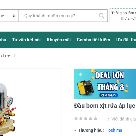
Thời gian làm 
Thứ 2 - C
chủ
Tư vấn kết nối
Khuyến mãi
Combo tiết kiệm
Ưu đãi th
p Lực
Đầu bơm xịt rửa áp lự
/
Viết đánh giá
Thương hiệu:
oshima