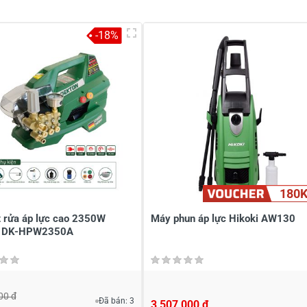
-18%
à tên
*
Tiêu đề của nhận xét
*
ới
*
180
t rửa áp lực cao 2350W
Máy phun áp lực Hikoki AW130
n DK-HPW2350A
00 đ
Đã bán: 3
3,507,000 đ