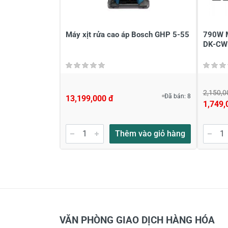
Máy xịt rửa cao áp Bosch GHP 5-55
790W M
DK-CW
2,150,0
Đã bán: 8
13,199,000 đ
1,749,
Thêm vào giỏ hàng
VĂN PHÒNG GIAO DỊCH HÀNG HÓA