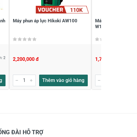
110K
ành
Máy phun áp lực Hikoki AW100
Máy xịt áp lực cao
W105 (70/8/67)
n: 2
2,200,000 đ
1,767,000 đ
g
Thêm vào giỏ hàng
Thêm
ỔNG ĐÀI HỖ TRỢ