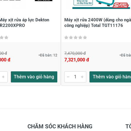
áy xịt rửa áp lực Dekton
Máy xịt rửa 2400W (dùng cho ng
R2200XPRO
công nghiệp) Total TGT11176
00 đ
7,470,000 đ
Đã bán: 12
Đã bá
000 đ
7,321,000 đ
Thêm vào giỏ hàng
Thêm vào giỏ hàn
CHĂM SÓC KHÁCH HÀNG
T