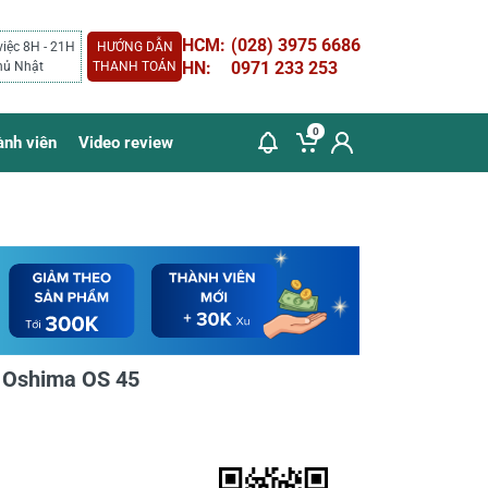
HCM:
(028) 3975 6686
việc 8H - 21H
HƯỚNG DẪN
HN:
0971 233 253
hủ Nhật
THANH TOÁN
0
ành viên
Video review
c Oshima OS 45