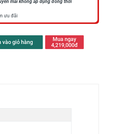
huyến mãi không áp dụng đồng thời
n ưu đãi
Mua ngay
 vào giỏ hàng
4,219,000đ