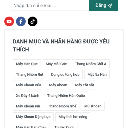
Địa chỉ e-mail
Đăng ký
DANH MỤC VÀ NHÃN HÀNG ĐƯỢC YÊU
THÍCH
Máy Hàn Que
Máy Mài Góc
Thang Nhôm Chữ A
Thang Nhôm Rút
Dụng cụ tổng hợp
Mặt Nạ Hàn
Máy Khoan Búa
Máy Khoan
Máy cắt sắt
Xe Đẩy 4 bánh
Thang Nhôm Hàn Quốc
Máy Khoan Pin
Thang Nhôm Ghế
Mũi Khoan
Máy Khoan Động Lực
Máy thổi hơi nóng
Máy Hàn Bán Chạy
Thước Cuộn