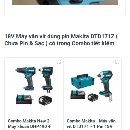
5/5
18V Máy vặn vít dùng pin Makita DTD171Z (
1 đánh giá
Chưa Pin & Sạc ) có trong Combo tiết kiệm
5
100%
4
-
3
-
2
-
1
-
Chia sẻ nhận xét về sản phẩm
Viết nhận xét của bạn
Combo Makita New 2 -
Combo Makita - Máy vặn
Máy khoan DHP490 +
vít DTD171 - 1 Pin 18V