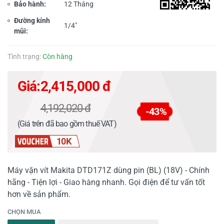
Bảo hành:
12 Tháng
Đường kính
1/4"
mũi:
Tình trạng:
Còn hàng
Giá:
2,415,000 đ
4,192,020 đ
-43%
(Giá trên đã bao gồm thuế VAT)
10K
Máy vặn vít Makita DTD171Z dùng pin (BL) (18V) - Chính
hãng - Tiện lợi - Giao hàng nhanh. Gọi điện để tư vấn tốt
hơn về sản phẩm.
CHỌN MUA