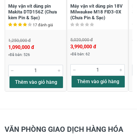
Máy vặn vít dùng pin
Máy vặn vít dùng pin 18V
Má
Makita DTD156Z (Chưa
Milwaukee M18 FID3-0X
SA
kèm Pin & Sạc)
(Chưa Pin & Sạc)
1 
17 đánh giá
5,020,000 đ
10
1,250,000 đ
3,990,000 đ
1
1,090,000 đ
Đã bán: 62
Đã bán: 526
Thêm vào giỏ hàng
Thêm vào giỏ hàng
VĂN PHÒNG GIAO DỊCH HÀNG HÓA