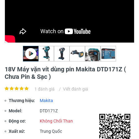
18V Máy vặn vít dùng pin Makita DTD171Z (
Chưa Pin & Sạc )
1 đánh giá
/
Viết đánh giá
Thương hiệu:
Makita
Model:
DTD171Z
Động cơ:
Không Chổi Than
Xuất xứ:
Trung Quốc