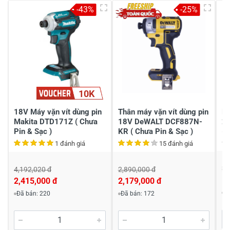
26/01/2026
-43%
-25%
Viết nhận xét về sản phẩm
10K
Đánh giá sao
18V Máy vặn vít dùng pin
Thân máy vặn vít dùng pin
Má
Makita DTD171Z ( Chưa
18V DeWALT DCF887N-
2
Pin & Sạc )
KR ( Chưa Pin & Sạc )
(C
Họ và tên
*
1 đánh giá
15 đánh giá
2,
4,192,020 đ
2,890,000 đ
1,
2,415,000 đ
2,179,000 đ
Tiêu đề của nhận xét
*
Đ
Đã bán: 220
Đã bán: 172
Viết nhận xét của bạn vào bên dưới
*