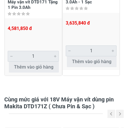
Máy vặn vít DTD171 Tặng
3.0Ah - 1 Sạc
1 Pin 3.0Ah
3,635,840 đ
4,581,850 đ
Khách hàng nhận xét về sản phẩm
Đức
Thêm vào giỏ hàng
Thêm vào giỏ hàng
Hàng chính hãng an tâm khi mua
Hàng chính hãng an tâm khi mua
Thân chào anh Đức. Cảm ơn anh đã giành
thời gian phản hồi đánh giá dịch vụ và sản
Cùng mức giá với 18V Máy vặn vít dùng pin
phẩm của KNTD. KNTD sẽ luôn nỗ lực để
Makita DTD171Z ( Chưa Pin & Sạc )
phát triển, Chúc anh sức khỏe và mong
nhận được sự yêu mến của anh cho những
đơn hàng sau ạ