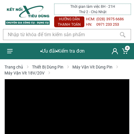
Thời gian làm việc 8H - 21H
Thứ 2 - Chủ Nhật
HCM:
(028) 3975 6686
HƯỚNG DẪN
HN:
0971 233 253
THANH TOÁN
0
Ưu đãi
Kiểm tra đơn
Trang chủ
Thiết Bị Dùng Pin
Máy Vặn Vít Dùng Pin
Máy Vặn Vít 18V/20V