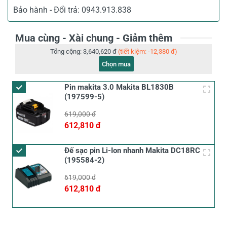
Bảo hành - Đổi trả:
0943.913.838
Mua cùng - Xài chung - Giảm thêm
Tổng cộng:
3,640,620 đ
(tiết kiệm: -12,380 đ)
Chọn mua
Pin makita 3.0 Makita BL1830B
(197599-5)
619,000 đ
612,810 đ
Đế sạc pin Li-Ion nhanh Makita DC18RC
(195584-2)
619,000 đ
612,810 đ