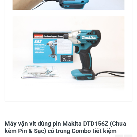
4/5
Máy vặn vít dùng pin Makita DTD156Z (Chưa
17 đánh giá
kèm Pin & Sạc) có trong Combo tiết kiệm