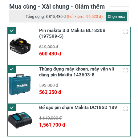
Mua cùng - Xài chung - Giảm thêm
Tổng cộng:
3,815,480 đ
(tiết kiệm: -96,520 đ)
Chọn mua
Pin makita 3.0 Makita BL1830B
(197599-5)
619,000 đ
600,430 đ
Thùng đựng máy khoan, máy vặn vít
dùng pin Makita 143603-8
593,000 đ
563,350 đ
Đế sạc pin chậm Makita DC18SD 18V
1,610,000 đ
1,561,700 đ