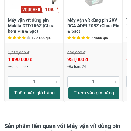
10K
20/04/2026
Máy vặn vít dùng pin
Máy vặn vít dùng pin 20V
Th
Makita DTD156Z (Chưa
DCA ADPL208Z (Chưa Pin
2
kèm Pin & Sạc)
& Sạc)
14
Nguyễn văn quý
17 đánh giá
2 đánh giá
Cần tư vấn giá
1,
Combo 1 máy+ 1 pin 4A + 1 sạc là bao nhiêu ạ
1,250,000 đ
980,000 đ
8
1,090,000 đ
951,000 đ
mong anh tư vấn giips em
Đã bán: 523
Đã bán: 24
Thân chào anh Qúy Nếu anh mua 1 pin 1
sạc bên e có combo 1 máy, 1 pin 3.0ah và 1
sạc chậm a tham khảo dùm e nha
https://www.ketnoitieudung.vn/may-van-vit-
Thêm vào giỏ hàng
Thêm vào giỏ hàng
dung-pin-18v-makita-dtd156sf_40280.html
Vì mua lẻ từng mã 1 giá sẽ rất cao nha anh
Xin thông tin đến anh ạ
18/08/2023
Sản phẩm liên quan với Máy vặn vít dùng pin