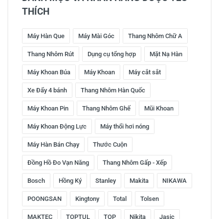
THÍCH
Máy Hàn Que
Máy Mài Góc
Thang Nhôm Chữ A
Thang Nhôm Rút
Dụng cụ tổng hợp
Mặt Nạ Hàn
Máy Khoan Búa
Máy Khoan
Máy cắt sắt
Xe Đẩy 4 bánh
Thang Nhôm Hàn Quốc
Máy Khoan Pin
Thang Nhôm Ghế
Mũi Khoan
Máy Khoan Động Lực
Máy thổi hơi nóng
Máy Hàn Bán Chạy
Thước Cuộn
Đồng Hồ Đo Vạn Năng
Thang Nhôm Gấp - Xếp
Bosch
Hồng Ký
Stanley
Makita
NIKAWA
POONGSAN
Kingtony
Total
Tolsen
MAKTEC
TOPTUL
TOP
Nikita
Jasic