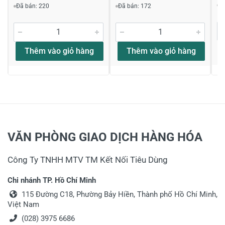
Đ
shop...............................?
Đã bán: 220
Đã bán: 172
Chào anh, đối với những thiết bị dùng pin
phải cùng hãng và mức điện áp mới dùng
chung pin sạc được với nhau anh nhé Xin
Thêm vào giỏ hàng
Thêm vào giỏ hàng
thông tin đến anh
03/08/2022
Nguyễn Quân
VĂN PHÒNG GIAO DỊCH HÀNG HÓA
Pin của makita
Em có pin14,4v lắp vào máy có dùng được không
Công Ty TNHH MTV TM Kết Nối Tiêu Dùng
ạ? Mong ad trả lời cho em ạ....!
Chi nhánh TP. Hồ Chí Minh
Thân chào anh Nguyễn Quân là dòng máy
14.4V hiện ko gắn vừa cho dòng máy 18V
115 Đường C18, Phường Bảy Hiền, Thành phố Hồ Chí Minh,
Việt Nam
của Makita. Thông tin đến anh!
(028) 3975 6686