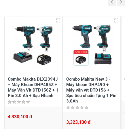
5
65%
4
18%
3
18%
2
-
1
-
Chia sẻ nhận xét về sản phẩm
Viết nhận xét của bạn
Combo Makita DLX2394J
Combo Makita New 3 -
C
– Máy Khoan DHP485Z +
Máy khoan DHP490 +
Máy Vặn Vít DTD156Z + 1
Máy vặn vít DTD156 +
Pin 3.0 Ah + Sạc Nhanh
Sạc tiêu chuẩn Tặng 1 Pin
3.0Ah
3,
4,330,100 đ
Khách hàng nhận xét về sản phẩm
3,323,100 đ