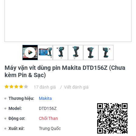
Máy vặn vít dùng pin Makita DTD156Z (Chưa
kèm Pin & Sạc)
17 đánh giá
/
Viết đánh giá
Thương hiệu:
Makita
Model:
DTD156Z
Động cơ:
Chổi Than
Xuất xứ:
Trung Quốc