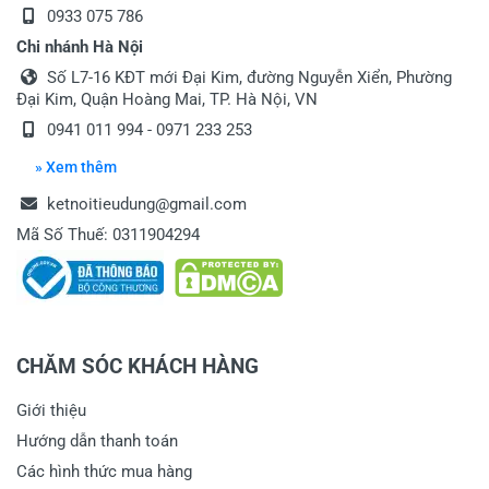
15/05/2022
0933 075 786
Chi nhánh Hà Nội
Số L7-16 KĐT mới Đại Kim, đường Nguyễn Xiển, Phường
Đại Kim, Quận Hoàng Mai, TP. Hà Nội, VN
(current)
1
2
3
4
0941 011 994 - 0971 233 253
» Xem thêm
ketnoitieudung@gmail.com
Viết nhận xét về sản phẩm
Mã Số Thuế: 0311904294
Đánh giá sao
CHĂM SÓC KHÁCH HÀNG
Họ và tên
*
Giới thiệu
Hướng dẫn thanh toán
Các hình thức mua hàng
Tiêu đề của nhận xét
*