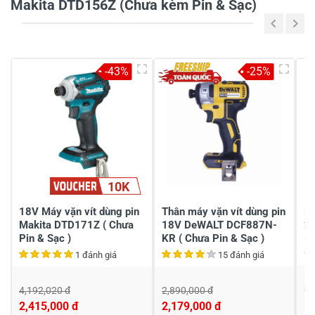
Makita DTD156Z (Chưa kèm Pin & Sạc)
Lê văn tuấn
Hỏi sản phẩm
-43%
-25%
Cho mình hỏi dtd 156z moto chổi hay không chổi
vậy ạ
Thân chào anh Tuấn. Sản phẩm Máy vặn
vít dùng pin Makita DTD156Z (Chưa kèm
Pin & Sạc) sử dụng động cơ chổi than anh
nhé. Xin thông tin đến anh ạ
10K
29/11/2022
18V Máy vặn vít dùng pin
Thân máy vặn vít dùng pin
Má
Makita DTD171Z ( Chưa
18V DeWALT DCF887N-
2
Pin & Sạc )
KR ( Chưa Pin & Sạc )
(C
tuấn
1 đánh giá
15 đánh giá
2,
tuấn
4,192,020 đ
2,890,000 đ
1,
2,415,000 đ
2,179,000 đ
có dùng dc pin ngoài ko phải của hãng dc ko