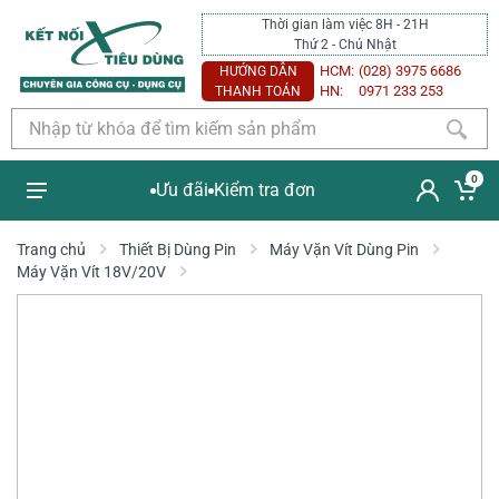
Thời gian làm việc 8H - 21H
Thứ 2 - Chủ Nhật
HCM:
(028) 3975 6686
HƯỚNG DẪN
HN:
0971 233 253
THANH TOÁN
0
Ưu đãi
Kiểm tra đơn
Trang chủ
Thiết Bị Dùng Pin
Máy Vặn Vít Dùng Pin
Máy Vặn Vít 18V/20V