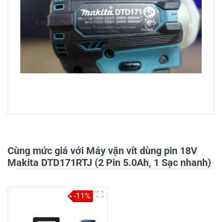
0/5
Cùng mức giá với Máy vặn vít dùng pin 18V
Makita DTD171RTJ (2 Pin 5.0Ah, 1 Sạc nhanh)
5
-
-11%
4
-
3
-