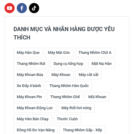
DANH MỤC VÀ NHÃN HÀNG ĐƯỢC YÊU
THÍCH
Máy Hàn Que
Máy Mài Góc
Thang Nhôm Chữ A
Thang Nhôm Rút
Dụng cụ tổng hợp
Mặt Nạ Hàn
Máy Khoan Búa
Máy Khoan
Máy cắt sắt
Xe Đẩy 4 bánh
Thang Nhôm Hàn Quốc
Máy Khoan Pin
Thang Nhôm Ghế
Mũi Khoan
Máy Khoan Động Lực
Máy thổi hơi nóng
Máy Hàn Bán Chạy
Thước Cuộn
Đồng Hồ Đo Vạn Năng
Thang Nhôm Gấp - Xếp