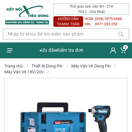
Thời gian làm việc 8H - 21H
Thứ 2 - Chủ Nhật
HCM:
(028) 3975 6686
HƯỚNG DẪN
HN:
0971 233 253
THANH TOÁN
0
Ưu đãi
Kiểm tra đơn
Trang chủ
Thiết Bị Dùng Pin
Máy Vặn Vít Dùng Pin
Máy Vặn Vít 18V/20V