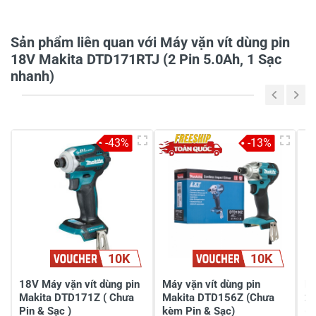
Họ và tên
*
Sản phẩm liên quan với Máy vặn vít dùng pin
18V Makita DTD171RTJ (2 Pin 5.0Ah, 1 Sạc
Tiêu đề của nhận xét
*
nhanh)
Viết nhận xét của bạn vào bên dưới
*
-43%
-13%
10K
10K
Gửi nhận xét
18V Máy vặn vít dùng pin
Máy vặn vít dùng pin
Má
Makita DTD171Z ( Chưa
Makita DTD156Z (Chưa
2
Pin & Sạc )
kèm Pin & Sạc)
(C