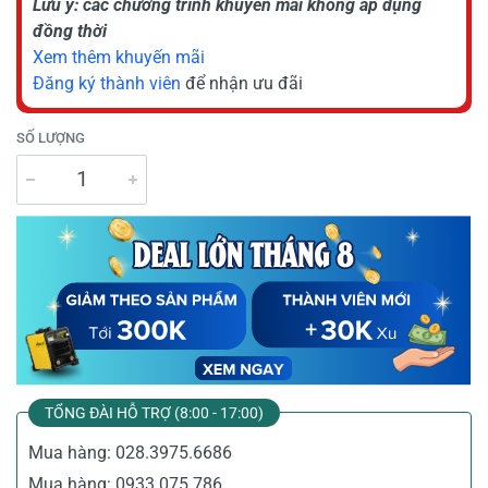
Lưu ý: các chương trình khuyến mãi không áp dụng
đồng thời
Xem thêm khuyến mãi
Đăng ký thành viên
để nhận ưu đãi
SỐ LƯỢNG
TỔNG ĐÀI HỖ TRỢ (8:00 - 17:00)
Mua hàng:
028.3975.6686
Mua hàng:
0933.075.786