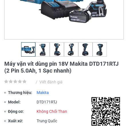
Máy vặn vít dùng pin 18V Makita DTD171RTJ
(2 Pin 5.0Ah, 1 Sạc nhanh)
/
Viết đánh giá
Thương hiệu:
Makita
Model:
DTD171RTJ
Động cơ:
Không Chổi Than
Xuất xứ:
Trung Quốc