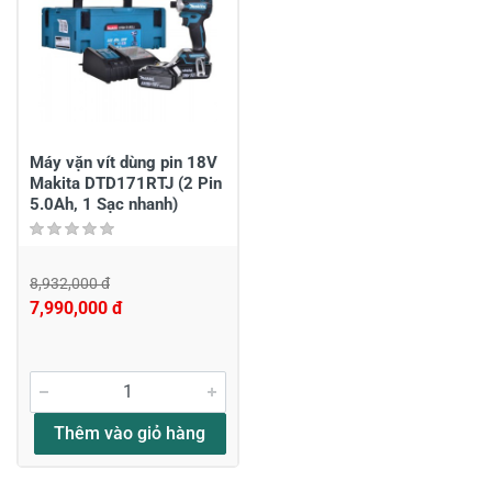
2
-
1
-
Chia sẻ nhận xét về sản phẩm
Viết nhận xét của bạn
Máy vặn vít dùng pin 18V
Makita DTD171RTJ (2 Pin
5.0Ah, 1 Sạc nhanh)
8,932,000 đ
7,990,000 đ
Viết nhận xét về sản phẩm
Đánh giá sao
Thêm vào giỏ hàng