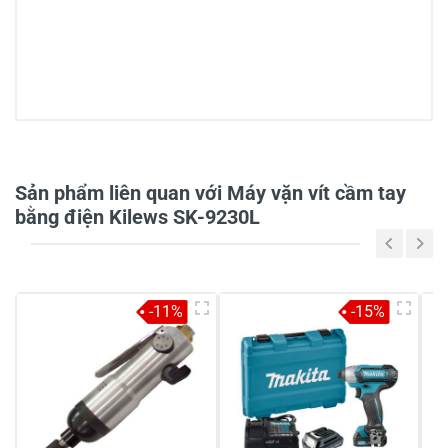
0/5
Sản phẩm liên quan với Máy vặn vít cầm tay
bằng điện Kilews SK-9230L
5
-
4
-
-11%
-15%
3
-
2
-
1
-