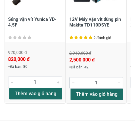
Chia sẻ nhận xét về sản phẩm
Viết nhận xét của bạn
Súng vặn vít Yunica YD-
12V Máy vặn vít dùng pin
Má
4.5F
Makita TD110DSYE
2
(C
2 đánh giá
920,000 đ
1,
2,910,600 đ
820,000 đ
1,
2,500,000 đ
Viết nhận xét về sản phẩm
Đã bán: 80
Đ
Đã bán: 42
Đánh giá sao
Thêm vào giỏ hàng
Thêm vào giỏ hàng
Họ và tên
*
Tiêu đề của nhận xét
*