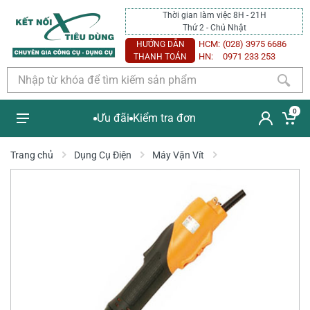
Thời gian làm việc 8H - 21H
Thứ 2 - Chủ Nhật
HCM:
(028) 3975 6686
HƯỚNG DẪN
HN:
0971 233 253
THANH TOÁN
0
Ưu đãi
Kiểm tra đơn
Trang chủ
Dụng Cụ Điện
Máy Vặn Vít