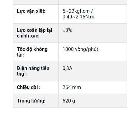
Lực vặn xiết:
5~22kgf.cm /
0.49~2.16N.m
Lực xoắn lặp lại
±3%
chính xác:
Tốc độ không
1000 vòng/phút
tải:
Điện năng tiêu
0,3A
thụ :
Chiều dài :
264 mm
Trọng lượng:
620 g