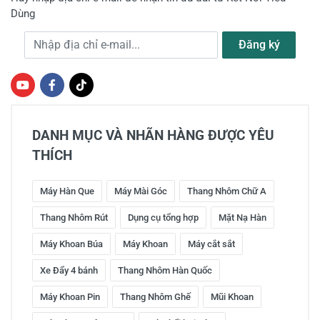
Dùng
Địa chỉ e-mail
Đăng ký
DANH MỤC VÀ NHÃN HÀNG ĐƯỢC YÊU
THÍCH
Máy Hàn Que
Máy Mài Góc
Thang Nhôm Chữ A
Thang Nhôm Rút
Dụng cụ tổng hợp
Mặt Nạ Hàn
Máy Khoan Búa
Máy Khoan
Máy cắt sắt
Xe Đẩy 4 bánh
Thang Nhôm Hàn Quốc
Máy Khoan Pin
Thang Nhôm Ghế
Mũi Khoan