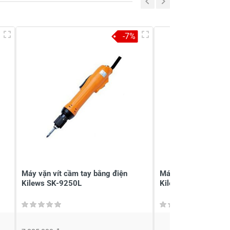
-7%
Máy vặn vít cầm tay bằng điện
Máy vặn vít cầm tay
Kilews SK-9250L
Kilews SK-9240P