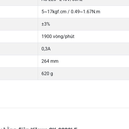
5~17kgf.cm / 0.49~1.67N.m
±3%
1900 vòng/phút
0,3A
264 mm
620 g
5
-
4
-
Chi
3
-
2
-
1
-