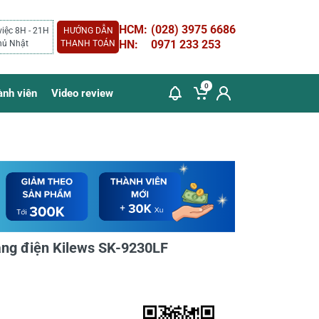
HCM:
(028) 3975 6686
việc 8H - 21H
HƯỚNG DẪN
HN:
0971 233 253
hủ Nhật
THANH TOÁN
0
ành viên
Video review
ằng điện Kilews SK-9230LF