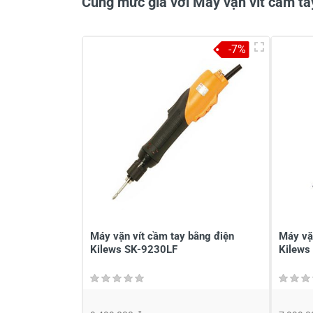
Cùng mức giá với Máy vặn vít cầm t
-7%
Viết nhận xét về sản phẩm
Đánh giá sao
Họ v
Viết nhận xét của bạn vào bên dư
Máy vặn vít cầm tay bằng điện
Máy vặ
Kilews SK-9230LF
Kilews