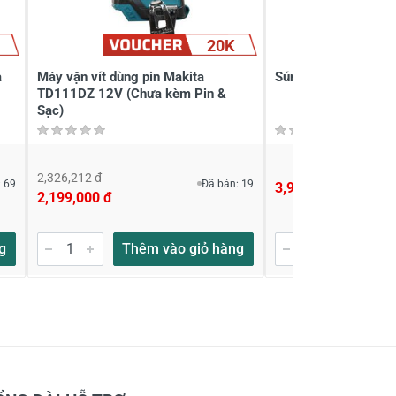
20K
a
Máy vặn vít dùng pin Makita
Súng vặn vít Shinan
TD111DZ 12V (Chưa kèm Pin &
Sạc)
2,326,212 đ
 69
Đã bán: 19
3,940,000 đ
2,199,000 đ
g
Thêm vào giỏ hàng
Thêm