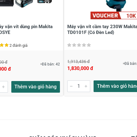
10K
y vặn vít dùng pin Makita
Máy vặn vít cầm tay 230W Makit
DSYE
TD0101F (Có Đèn Led)
2 đánh giá
1,913,436 đ
00 đ
Đã bán:
Đã bán: 42
1,830,000 đ
000 đ
Thêm vào giỏ hàn
Thêm vào giỏ hàng