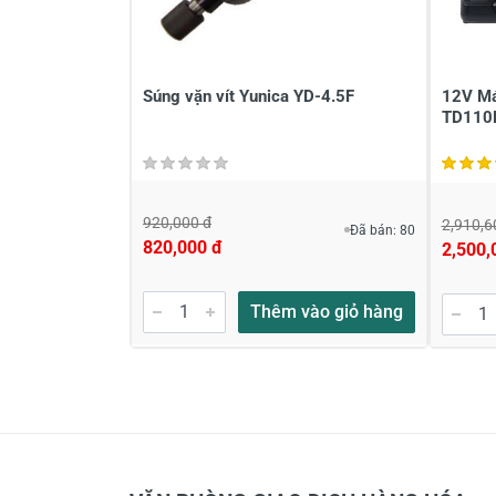
Súng vặn vít Yunica YD-4.5F
12V Má
TD110
920,000 đ
2,910,6
Đã bán: 80
820,000 đ
2,500,
Thêm vào giỏ hàng