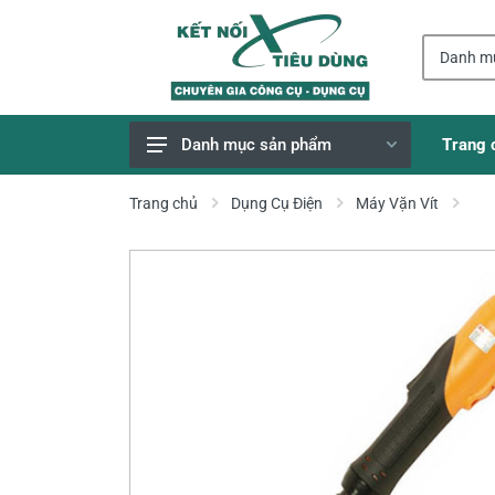
Trang 
Danh mục sản phẩm
Giao Hàng Miễn Phí
Trang chủ
Dụng Cụ Điện
Máy Vặn Vít
Công Cụ, Dụng Cụ
Thiết Bị Dùng Pin
Dụng Cụ Điện
Thiết Bị Nâng Đỡ
Thang nhôm
Phụ Tùng, Linh Kiện
Máy Hàn & Phụ Kiện