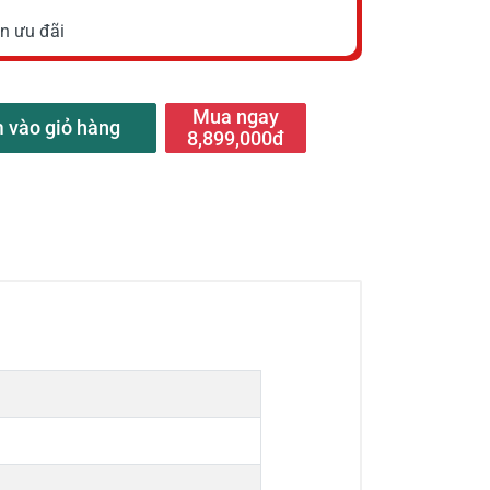
n ưu đãi
Mua ngay
 vào giỏ hàng
8,899,000đ