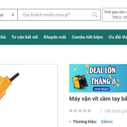
Thời gian làm 
Thứ 2 - C
chủ
Tư vấn kết nối
Khuyến mãi
Combo tiết kiệm
Ưu đãi th
Máy vặn vít cầm tay b
/
Viết đánh giá
Thương hiệu:
Kilews