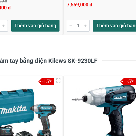
00 đ
7,559,000 đ
000 đ
Thêm vào giỏ hàng
Thêm vào giỏ hàn
cầm tay bằng điện Kilews SK-9230LF
-15%
-5%