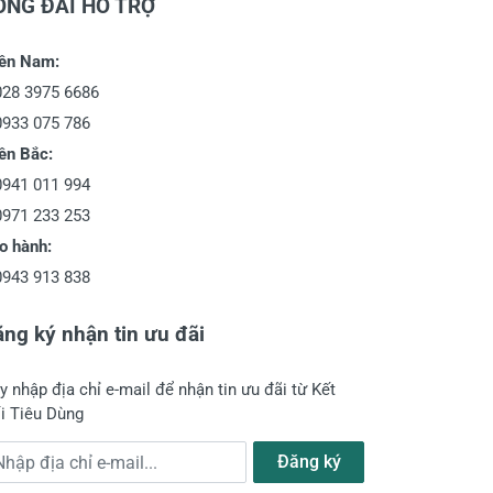
ỔNG ĐÀI HỖ TRỢ
ền Nam:
028 3975 6686
0933 075 786
ền Bắc:
0941 011 994
0971 233 253
o hành:
0943 913 838
ng ký nhận tin ưu đãi
y nhập địa chỉ e-mail để nhận tin ưu đãi từ Kết
i Tiêu Dùng
a chỉ e-mail
Đăng ký