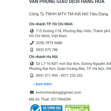
VĂN PHÒNG GIAO DỊCH HÀNG HÓA
Công Ty TNHH MTV TM Kết Nối Tiêu Dùng
Chi nhánh TP. Hồ Chí Minh
115 Đường C18, Phường Bảy Hiền, Thành phố
Hồ Chí Minh, Việt Nam
(028) 3975 6686
0933 075 786
Chi nhánh Hà Nội
Số L7-16 KĐT mới Đại Kim, đường Nguyễn Xiể
Phường Đại Kim, Quận Hoàng Mai, TP. Hà Nội, VN
0941 011 994 - 0971 233 253
» Xem thêm
ketnoitieudung@gmail.com
Mã Số Thuế: 0311904294