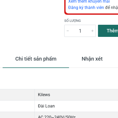
Xem thêm khuyến mãi
Đăng ký thành viên
để nhậ
SỐ LƯỢNG
Thêm
Chi tiết sản phẩm
Nhận xét
Kilews
Đài Loan
AC 220~240V/50Hz