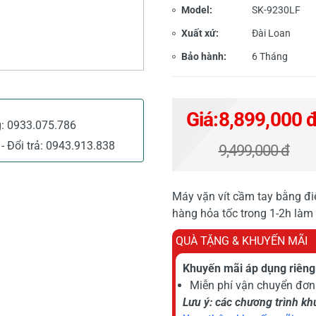
Model:
SK-9230LF
Xuất xứ:
Đài Loan
Bảo hành:
6 Tháng
Giá:
8,899,000 
g:
0933.075.786
- Đổi trả:
0943.913.838
9,499,000 đ
Máy vặn vít cầm tay bằng đi
hàng hỏa tốc trong 1-2h làm 
QUÀ TẶNG & KHUYẾN MÃI
Khuyến mãi áp dụng riêng 
Miễn phí vận chuyển đơn 
Lưu ý: các chương trình k