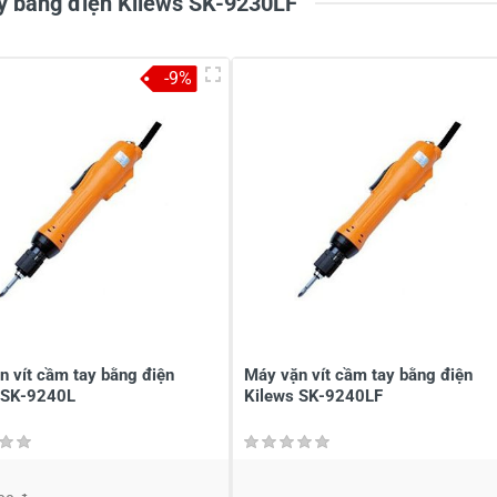
ay bằng điện Kilews SK-9230LF
-9%
à tên
*
Tiêu đề của nhận xét
*
ới
*
n vít cầm tay bằng điện
Máy vặn vít cầm tay bằng điện
 SK-9240L
Kilews SK-9240LF