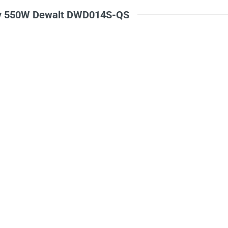
ay 550W Dewalt DWD014S-QS
à tên
*
Tiêu đề của nhận xét
*
ới
*