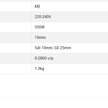
Mỹ
220-240V
550W
10mm
Sắt 10mm, Gỗ 25mm
0-2800 v/p
1.3kg
5
-
4
-
Chi
3
-
2
-
1
-