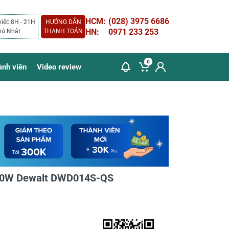
HCM:
(028) 3975 6686
việc 8H - 21H
HƯỚNG DẪN
HN:
0971 233 253
hủ Nhật
THANH TOÁN
0
ành viên
Video review
50W Dewalt DWD014S-QS