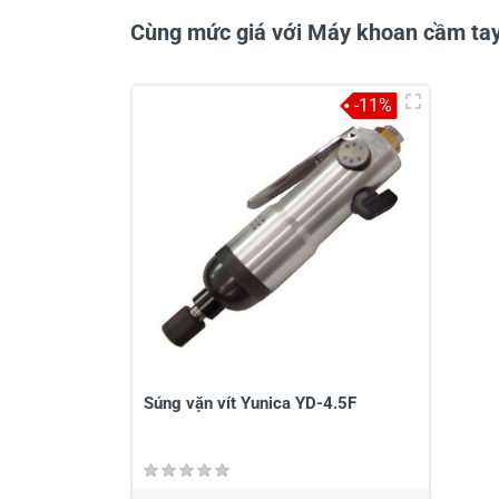
Cùng mức giá với Máy khoan cầm t
-11%
Viết nhận xét về sản phẩm
Đánh giá sao
Họ v
Viết nhận xét của bạn vào bên dư
Súng vặn vít Yunica YD-4.5F