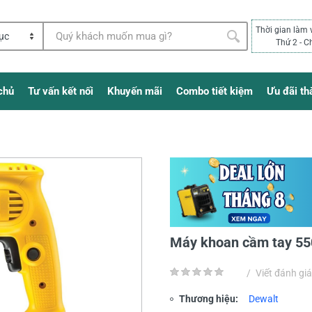
Thời gian làm 
Thứ 2 - C
chủ
Tư vấn kết nối
Khuyến mãi
Combo tiết kiệm
Ưu đãi th
Máy khoan cầm tay 5
/
Viết đánh giá
Thương hiệu:
Dewalt