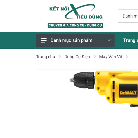
Trang 
Danh mục sản phẩm
Giao Hàng Miễn Phí
Trang chủ
Dụng Cụ Điện
Máy Vặn Vít
Công Cụ, Dụng Cụ
Thiết Bị Dùng Pin
Dụng Cụ Điện
Thiết Bị Nâng Đỡ
Thang nhôm
Phụ Tùng, Linh Kiện
Máy Hàn & Phụ Kiện