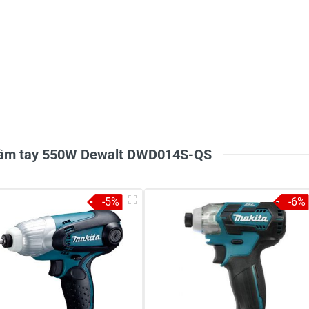
 cầm tay 550W Dewalt DWD014S-QS
-5%
-6%