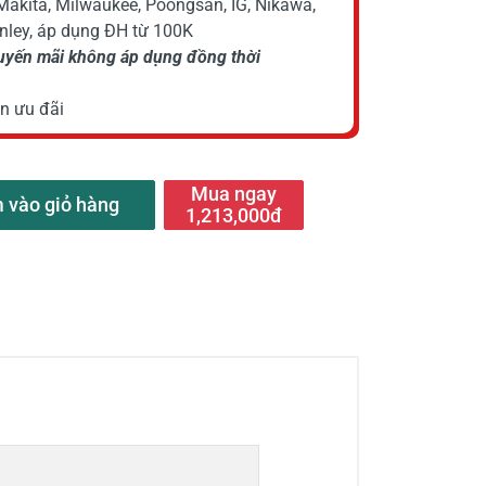
Makita, Milwaukee, Poongsan, IG, Nikawa,
anley, áp dụng ĐH từ 100K
huyến mãi không áp dụng đồng thời
n ưu đãi
Mua ngay
 vào giỏ hàng
1,213,000đ