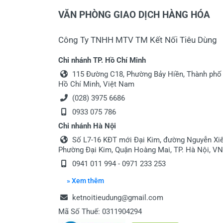
VĂN PHÒNG GIAO DỊCH HÀNG HÓA
Công Ty TNHH MTV TM Kết Nối Tiêu Dùng
Chi nhánh TP. Hồ Chí Minh
115 Đường C18, Phường Bảy Hiền, Thành phố
Hồ Chí Minh, Việt Nam
(028) 3975 6686
0933 075 786
Chi nhánh Hà Nội
Số L7-16 KĐT mới Đại Kim, đường Nguyễn Xiể
Phường Đại Kim, Quận Hoàng Mai, TP. Hà Nội, VN
0941 011 994 - 0971 233 253
» Xem thêm
ketnoitieudung@gmail.com
Mã Số Thuế: 0311904294