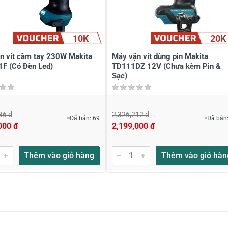
10K
20K
n vít cầm tay 230W Makita
Máy vặn vít dùng pin Makita
F (Có Đèn Led)
TD111DZ 12V (Chưa kèm Pin &
Sạc)
36 đ
2,326,212 đ
Đã bán: 69
Đã bán:
000 đ
2,199,000 đ
Thêm vào giỏ hàng
Thêm vào giỏ hàn