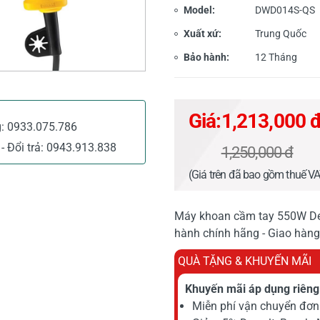
Model:
DWD014S-QS
Xuất xứ:
Trung Quốc
Bảo hành:
12 Tháng
Giá:
1,213,000 
g:
0933.075.786
- Đổi trả:
0943.913.838
1,250,000 đ
(Giá trên đã bao gồm thuế V
Máy khoan cầm tay 550W Dew
hành chính hãng - Giao hàng
QUÀ TẶNG & KHUYẾN MÃI
Khuyến mãi áp dụng riêng 
Miễn phí vận chuyển đơn 