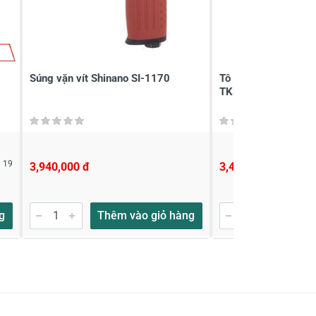
Súng vặn vít Shinano SI-1170
Tô vít điện bán tự 
TKS-1500LS ( 2-15 
 19
3,940,000 đ
3,473,000 đ
g
Thêm vào giỏ hàng
Thêm