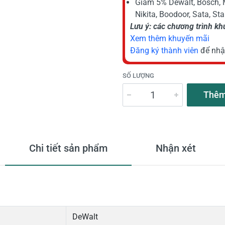
Giảm 5% Dewalt, Bosch, 
Nikita, Boodoor, Sata, St
Lưu ý: các chương trình k
Xem thêm khuyến mãi
Đăng ký thành viên
để nhậ
SỐ LƯỢNG
Thêm
Chi tiết sản phẩm
Nhận xét
DeWalt