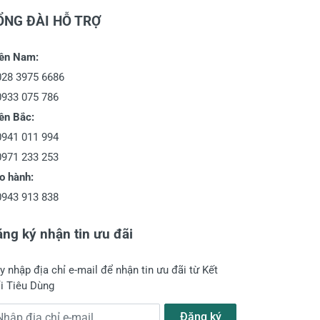
ỔNG ĐÀI HỖ TRỢ
ền Nam:
028 3975 6686
0933 075 786
ền Bắc:
0941 011 994
0971 233 253
o hành:
0943 913 838
ng ký nhận tin ưu đãi
y nhập địa chỉ e-mail để nhận tin ưu đãi từ Kết
i Tiêu Dùng
a chỉ e-mail
Đăng ký