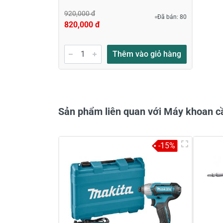
920,000 đ
Đã bán: 80
820,000 đ
Gửi nhận xét
Thêm vào giỏ hàng
Sản phẩm liên quan với Máy khoan
-15%