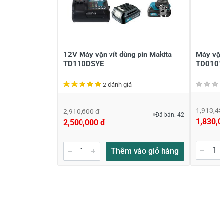
12V Máy vặn vít dùng pin Makita
Máy vặ
TD110DSYE
TD0101
2 đánh giá
1,913,4
2,910,600 đ
Đã bán: 42
1,830,
2,500,000 đ
Thêm vào giỏ hàng