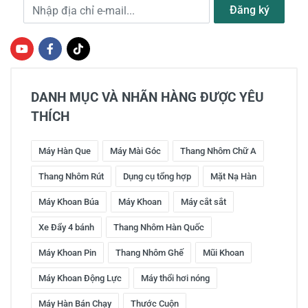
Địa chỉ e-mail
Đăng ký
DANH MỤC VÀ NHÃN HÀNG ĐƯỢC YÊU
THÍCH
Máy Hàn Que
Máy Mài Góc
Thang Nhôm Chữ A
Thang Nhôm Rút
Dụng cụ tổng hợp
Mặt Nạ Hàn
Máy Khoan Búa
Máy Khoan
Máy cắt sắt
Xe Đẩy 4 bánh
Thang Nhôm Hàn Quốc
Máy Khoan Pin
Thang Nhôm Ghế
Mũi Khoan
Máy Khoan Động Lực
Máy thổi hơi nóng
Máy Hàn Bán Chạy
Thước Cuộn