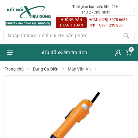
Thời gian làm việc 8H - 21H
Thứ 2 - Chủ Nhật
HCM:
(028) 3975 6686
HƯỚNG DẪN
HN:
0971 233 253
THANH TOÁN
0
Ưu đãi
Kiểm tra đơn
Trang chủ
Dụng Cụ Điện
Máy Vặn Vít