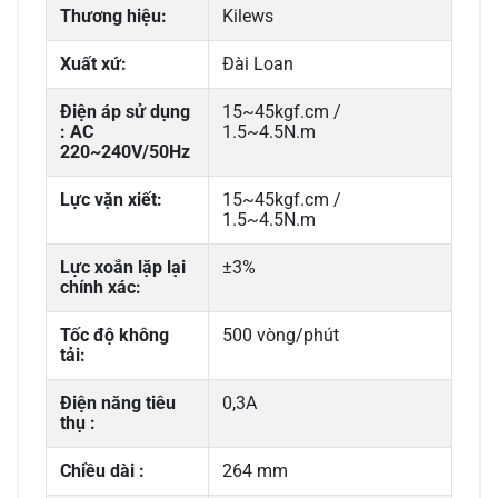
Thương hiệu:
Kilews
Xuất xứ:
Đài Loan
Điện áp sử dụng
15~45kgf.cm /
: AC
1.5~4.5N.m
220~240V/50Hz
Lực vặn xiết:
15~45kgf.cm /
1.5~4.5N.m
Lực xoắn lặp lại
±3%
chính xác:
Tốc độ không
500 vòng/phút
tải:
Điện năng tiêu
0,3A
thụ :
Chiều dài :
264 mm