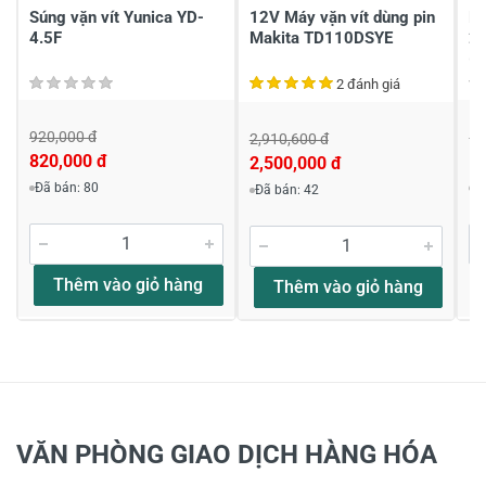
Súng vặn vít Yunica YD-
12V Máy vặn vít dùng pin
Má
4.5F
Makita TD110DSYE
2
(C
2 đánh giá
920,000 đ
1,
2,910,600 đ
820,000 đ
1,
2,500,000 đ
Đã bán: 80
Đ
Đã bán: 42
Thêm vào giỏ hàng
Thêm vào giỏ hàng
VĂN PHÒNG GIAO DỊCH HÀNG HÓA