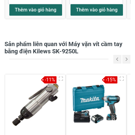
Thêm vào giỏ hàng
Thêm vào giỏ hàng
Họ và tên
*
Sản phẩm liên quan với Máy vặn vít cầm tay
Tiêu đề của nhận xét
*
bằng điện Kilews SK-9250L
Viết nhận xét của bạn vào bên dưới
*
-11%
-15%
Gửi nhận xét