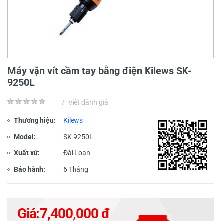
Máy vặn vít cầm tay bằng điện Kilews SK-
9250L
/
Viết đánh giá
Thương hiệu:
Kilews
Model:
SK-9250L
Xuất xứ:
Đài Loan
Bảo hành:
6 Tháng
Giá:
7,400,000 đ