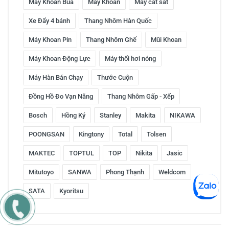
Máy Khoan Búa
Máy Khoan
Máy cắt sắt
Xe Đẩy 4 bánh
Thang Nhôm Hàn Quốc
Máy Khoan Pin
Thang Nhôm Ghế
Mũi Khoan
Máy Khoan Động Lực
Máy thổi hơi nóng
Máy Hàn Bán Chạy
Thước Cuộn
Đồng Hồ Đo Vạn Năng
Thang Nhôm Gấp - Xếp
Bosch
Hồng Ký
Stanley
Makita
NIKAWA
POONGSAN
Kingtony
Total
Tolsen
MAKTEC
TOPTUL
TOP
Nikita
Jasic
Mitutoyo
SANWA
Phong Thạnh
Weldcom
SATA
Kyoritsu