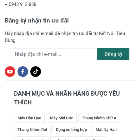
+
0943 913 838
Đăng ký nhận tin ưu đãi
Hãy nhập địa chỉ e-mail để nhận tin ưu đãi từ Kết Nối Tiêu
Dùng
Địa chỉ e-mail
Đăng ký
DANH MỤC VÀ NHÃN HÀNG ĐƯỢC YÊU
THÍCH
Máy Hàn Que
Máy Mài Góc
Thang Nhôm Chữ A
Thang Nhôm Rút
Dụng cụ tổng hợp
Mặt Nạ Hàn