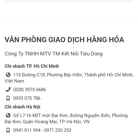
Họ và tên
*
Tiêu đề của nhận xét
*
VĂN PHÒNG GIAO DỊCH HÀNG HÓA
Công Ty TNHH MTV TM Kết Nối Tiêu Dùng
Viết nhận xét của bạn vào bên dưới
*
Chi nhánh TP. Hồ Chí Minh
115 Đường C18, Phường Bảy Hiền, Thành phố Hồ Chí Minh,
Việt Nam
(028) 3975 6686
0933 075 786
Chi nhánh Hà Nội
Gửi nhận xét
Số L7-16 KĐT mới Đại Kim, đường Nguyễn Xiển, Phường
Đại Kim, Quận Hoàng Mai, TP. Hà Nội, VN
0941 011 994 - 0971 233 253