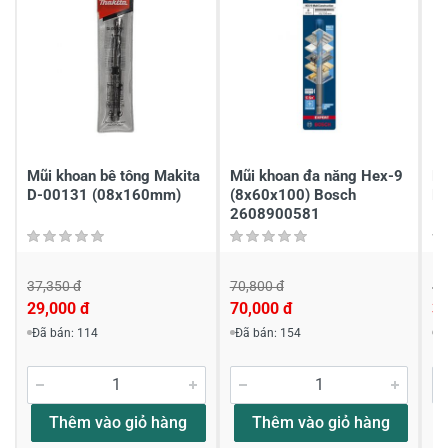
2
-
1
-
Chia sẻ nhận xét về sản phẩm
Viết nhận xét của bạn
Mũi khoan bê tông Makita
Mũi khoan đa năng Hex-9
Mũ
D-00131 (08x160mm)
(8x60x100) Bosch
D
2608900581
37,350 đ
70,800 đ
42
29,000 đ
70,000 đ
3
Viết nhận xét về sản phẩm
Đã bán: 114
Đã bán: 154
Đ
Đánh giá sao
Thêm vào giỏ hàng
Thêm vào giỏ hàng