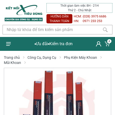
Thời gian làm việc 8H - 21H
Thứ 2 - Chủ Nhật
HCM:
(028) 3975 6686
HƯỚNG DẪN
HN:
0971 233 253
THANH TOÁN
0
Ưu đãi
Kiểm tra đơn
Trang chủ
Công Cụ, Dụng Cụ
Phụ Kiện Máy Khoan
Mũi Khoan