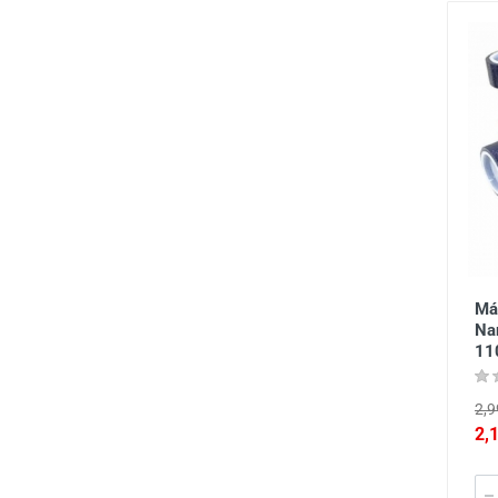
Má
Na
11
2,9
2,