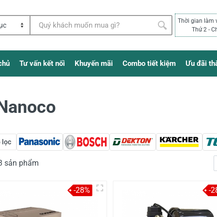
Thời gian làm 
Thứ 2 - C
chủ
Tư vấn kết nối
Khuyến mãi
Combo tiết kiệm
Ưu đãi th
 Nanoco
 lọc
23 sản phẩm
-28%
-2