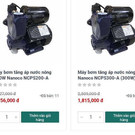
y bơm tăng áp nước nóng
Máy bơm tăng áp nước nón
0W Nanoco NCPS200-A
Nanoco NCPS300-A (300W
27,000 đ
2,509,000 đ
Đã bán: 11
Đã b
756,000 đ
1,815,000 đ
Thêm vào giỏ
Thêm vào giỏ
hàng
hàng