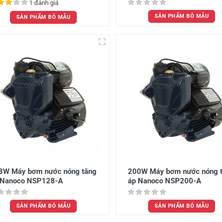
1 đánh giá
SẢN PHẨM BỎ MẪU
SẢN PHẨM BỎ MẪU
8W Máy bơm nước nóng tăng
200W Máy bơm nước nóng 
 Nanoco NSP128-A
áp Nanoco NSP200-A
SẢN PHẨM BỎ MẪU
SẢN PHẨM BỎ MẪU