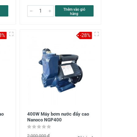
Thêm vào giỏ
hàng
8%
-28%
ao
400W Máy bơm nước đẩy cao
Nanoco NGP400
2,000,000 đ