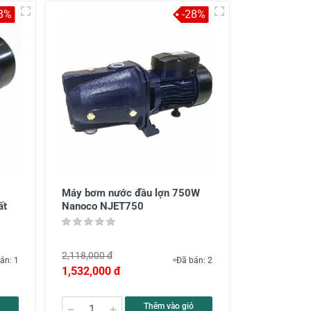
8%
-28%
Máy bơm nước đầu lợn 750W
ất
Nanoco NJET750
2,118,000 đ
án: 1
Đã bán: 2
1,532,000 đ
Thêm vào giỏ