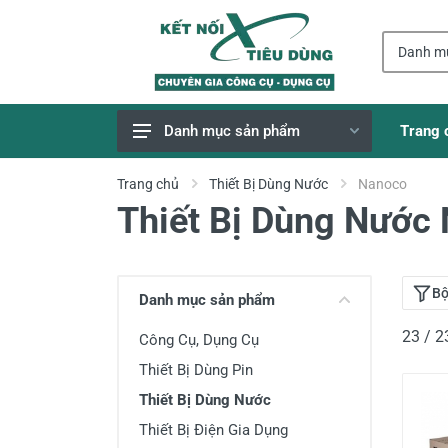
Trang 
Danh mục sản phẩm
Giao Hàng Miễn Phí
Trang chủ
Thiết Bị Dùng Nước
Nanoco
Thiết Bị Dùng Nước
Công Cụ, Dụng Cụ
Thiết Bị Dùng Pin
Dụng Cụ Điện
Bộ
Danh mục sản phẩm
Thiết Bị Nâng Đỡ
23 / 
Công Cụ, Dụng Cụ
Thang nhôm
Thiết Bị Dùng Pin
Phụ Tùng, Linh Kiện
Thiết Bị Dùng Nước
Máy Hàn & Phụ Kiện
Thiết Bị Điện Gia Dụng