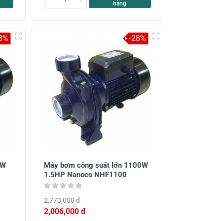
hàng
8%
-28%
0W
Máy bơm công suất lớn 1100W
1.5HP Nanoco NHF1100
2,773,000 đ
2,006,000 đ