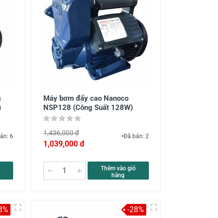
g
Máy bơm đẩy cao Nanoco
)
NSP128 (Công Suất 128W)
1,436,000 đ
án: 6
Đã bán: 2
1,039,000 đ
Thêm vào giỏ
hàng
8%
-28%