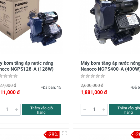
y bơm tăng áp nước nóng
Máy bơm tăng áp nước nón
noco NCPS128-A (128W)
Nanoco NCPS400-A (400W
27,000 đ
2,600,000 đ
Đã bán: 15
Đã b
611,000 đ
1,881,000 đ
Thêm vào giỏ
Thêm vào giỏ
hàng
hàng
-28%
-2