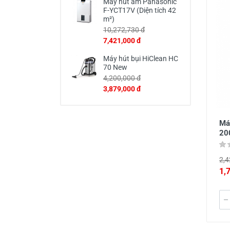
Máy hút ẩm Panasonic
F-YCT17V (Diện tích 42
m²)
10,272,730 đ
7,421,000 đ
Máy hút bụi HiClean HC
70 New
4,200,000 đ
3,879,000 đ
Má
20
2,4
1,