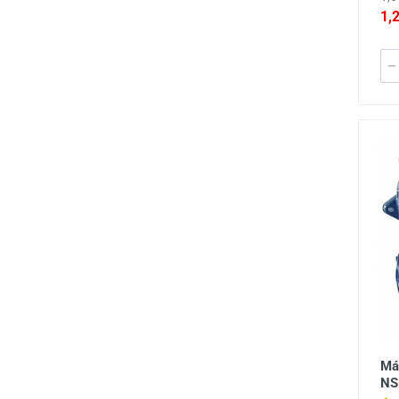
1,
Má
NS