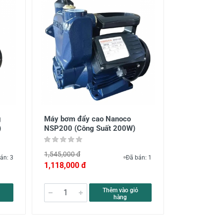
g
Máy bơm đẩy cao Nanoco
)
NSP200 (Công Suất 200W)
1,545,000 đ
án: 3
Đã bán: 1
1,118,000 đ
Thêm vào giỏ
hàng