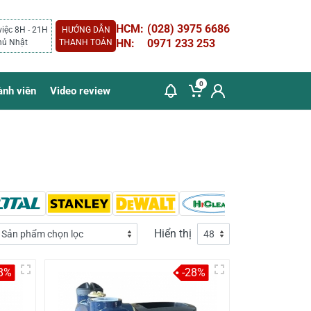
HCM:
(028) 3975 6686
việc 8H - 21H
HƯỚNG DẪN
HN:
0971 233 253
hủ Nhật
THANH TOÁN
0
ành viên
Video review
Hiển thị
8%
-28%