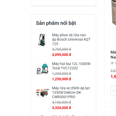
Thiết Bị Đo Điện
Thước Đo Laser
Sản phẩm nổi bật
Đồ Bảo Hộ Lao Động
Máy phun xịt rửa cao
áp Bosch Universal AQT
125
3,765,000 đ
Má
3,099,000 đ
Na
Máy hút bụi 12L-1000W
Total TVC12202
2,2
1,290,000 đ
1,
1,250,000 đ
Máy rửa xe chỉnh áp lực
1350W Dekton DK-
CWR3001PRO
4,150,000 đ
3,326,000 đ