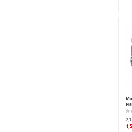
Má
Na
2,1
1,