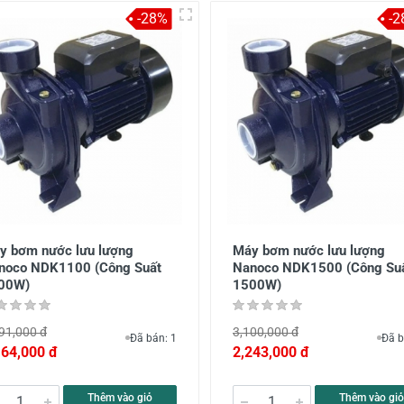
-28%
-2
y bơm nước lưu lượng
Máy bơm nước lưu lượng
noco NDK1100 (Công Suất
Nanoco NDK1500 (Công Su
00W)
1500W)
91,000 đ
3,100,000 đ
Đã bán: 1
Đã b
164,000 đ
2,243,000 đ
Thêm vào giỏ
Thêm vào giỏ