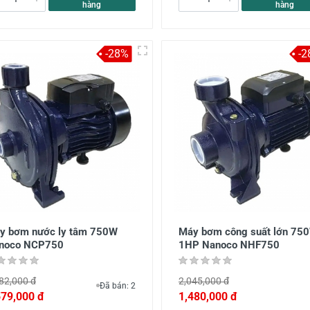
hàng
hàng
-28%
-2
y bơm nước ly tâm 750W
Máy bơm công suất lớn 75
noco NCP750
1HP Nanoco NHF750
82,000 đ
2,045,000 đ
Đã bán: 2
579,000 đ
1,480,000 đ