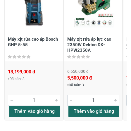
Gửi nhận xét
Máy xịt rửa cao áp Bosch
Máy xịt rửa áp lực cao
Má
GHP 5-55
2350W Dekton DK-
ch
HPW2350A
T
13,199,000 đ
6,650,000 đ
7,
5,500,000 đ
7,
Đã bán: 8
Đã bán: 3
Đ
Thêm vào giỏ hàng
Thêm vào giỏ hàng