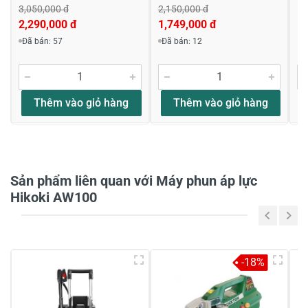
3,050,000 đ
2,150,000 đ
1,
2,290,000 đ
1,749,000 đ
Viết nhận xét về sản phẩm
Đã bán: 57
Đã bán: 12
Đánh giá sao
Thêm vào giỏ hàng
Thêm vào giỏ hàng
Họ và tên
*
Sản phẩm liên quan với Máy phun áp lực
Tiêu đề của nhận xét
*
Hikoki AW100
Viết nhận xét của bạn vào bên dưới
*
-18%