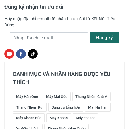
Đăng ký nhận tin ưu đãi
Hãy nhập địa chỉ e-mail để nhận tin ưu đãi từ Kết Nối Tiêu
Dùng
Địa chỉ e-mail
Đăng ký
DANH MỤC VÀ NHÃN HÀNG ĐƯỢC YÊU
THÍCH
Máy Hàn Que
Máy Mài Góc
Thang Nhôm Chữ A
Thang Nhôm Rút
Dụng cụ tổng hợp
Mặt Nạ Hàn
Máy Khoan Búa
Máy Khoan
Máy cắt sắt
Xe Đẩy 4 bánh
Thang Nhôm Hàn Quốc