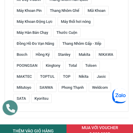
Máy Khoan Pin
Thang Nhôm Ghế
Mũi Khoan
Máy Khoan Động Lực
Máy thổi hơi nóng
Máy Hàn Bán Chạy
Thước Cuộn
Đồng Hồ Đo Vạn Năng
Thang Nhôm Gấp - Xếp
Bosch
Hồng Ký
Stanley
Makita
NIKAWA
POONGSAN
Kingtony
Total
Tolsen
MAKTEC
TOPTUL
TOP
Nikita
Jasic
Mitutoyo
SANWA
Phong Thạnh
Weldcom
SATA
Kyoritsu
Copyright © 2016 by ketnoitieudung.vn. All rights reserved
MUA VỚI VOUCHER
THÊM VÀO GIỎ HÀNG