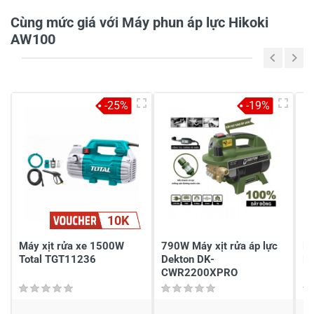
0/5
Cùng mức giá với Máy phun áp lực Hikoki
AW100
5
-
4
-
-25%
-19%
3
-
2
-
1
-
Chia sẻ nhận xét về sản phẩm
10K
Viết nhận xét của bạn
Máy xịt rửa xe 1500W
790W Máy xịt rửa áp lực
Má
Total TGT11236
Dekton DK-
Hu
CWR2200XPRO