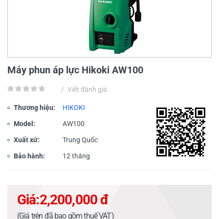
Máy phun áp lực Hikoki AW100
/
Viết đánh giá
Thương hiệu:
HIKOKI
Model:
AW100
Xuất xứ:
Trung Quốc
Bảo hành:
12 tháng
Giá:
2,200,000 đ
(Giá trên đã bao gồm thuế VAT)