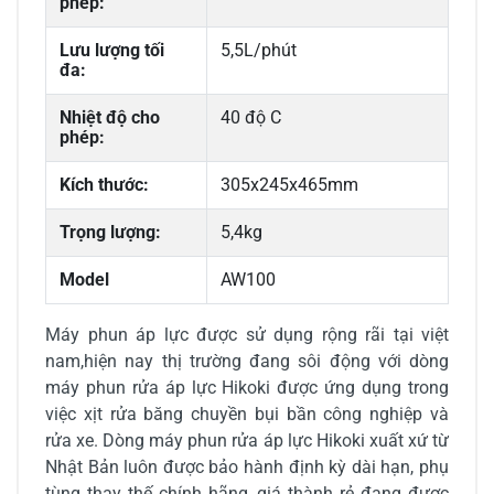
phép:
Lưu lượng tối
5,5L/phút
đa:
Nhiệt độ cho
40 độ C
phép:
Kích thước:
305x245x465mm
Trọng lượng:
5,4kg
Model
AW100
Máy phun áp lực được sử dụng rộng rãi tại việt
nam,hiện nay thị trường đang sôi động với dòng
máy phun rửa áp lực Hikoki được ứng dụng trong
việc xịt rửa băng chuyền bụi bần công nghiệp và
rửa xe. Dòng máy phun rửa áp lực Hikoki xuất xứ từ
Nhật Bản luôn được bảo hành định kỳ dài hạn, phụ
tùng thay thế chính hãng, giá thành rẻ đang được