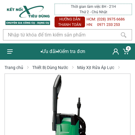
Thời gian làm việc 8H - 21H
Thứ 2 - Chủ Nhật
HCM:
(028) 3975 6686
HƯỚNG DẪN
HN:
0971 233 253
THANH TOÁN
0
Ưu đãi
Kiểm tra đơn
Trang chủ
Thiết Bị Dùng Nước
Máy Xịt Rửa Áp Lực