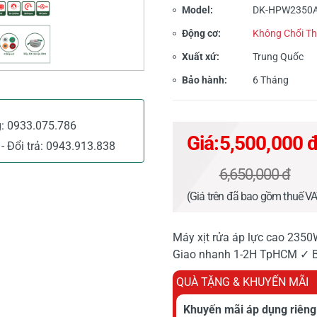
Model:
DK-HPW2350
Động cơ:
Không Chổi T
Xuất xứ:
Trung Quốc
Bảo hành:
6 Tháng
g:
0933.075.786
Giá:
5,500,000 
- Đổi trả:
0943.913.838
6,650,000 đ
(Giá trên đã bao gồm thuế V
Máy xịt rửa áp lực cao 235
Giao nhanh 1-2H TpHCM ✓ B
QUÀ TẶNG & KHUYẾN MÃI
Khuyến mãi áp dụng riêng 