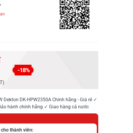
A
han
đ
-18%
AT)
0W Dekton DK-HPW2350A Chính hãng - Giá rẻ ✓
ảo hành chính hãng ✓ Giao hàng cả nước
cho thành viên: