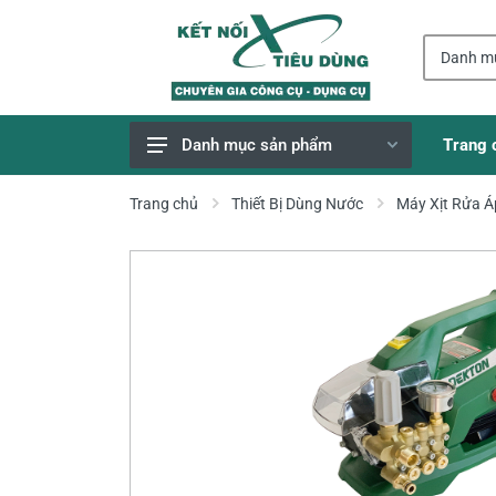
Trang 
Danh mục sản phẩm
Giao Hàng Miễn Phí
Trang chủ
Thiết Bị Dùng Nước
Máy Xịt Rửa Á
Công Cụ, Dụng Cụ
Thiết Bị Dùng Pin
Dụng Cụ Điện
Thiết Bị Nâng Đỡ
Thang nhôm
Phụ Tùng, Linh Kiện
Máy Hàn & Phụ Kiện