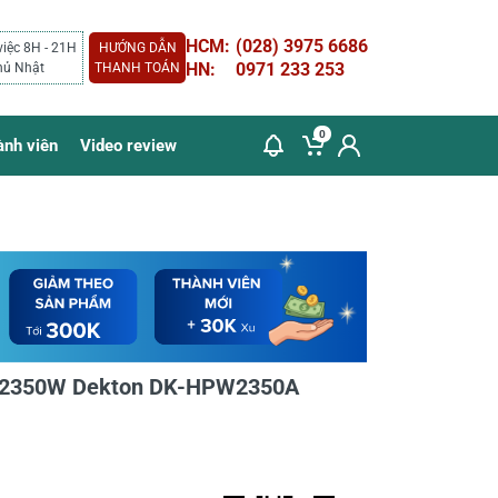
HCM:
(028) 3975 6686
việc 8H - 21H
HƯỚNG DẪN
HN:
0971 233 253
hủ Nhật
THANH TOÁN
0
ành viên
Video review
ao 2350W Dekton DK-HPW2350A