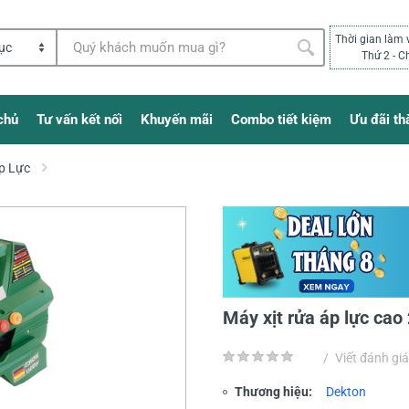
Thời gian làm 
Thứ 2 - C
chủ
Tư vấn kết nối
Khuyến mãi
Combo tiết kiệm
Ưu đãi th
p Lực
Máy xịt rửa áp lực c
/
Viết đánh giá
Thương hiệu:
Dekton