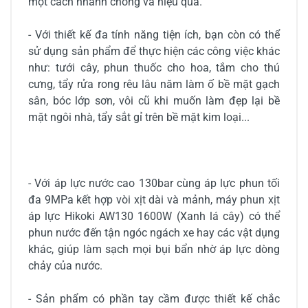
một cách nhanh chóng và hiệu quả.
- Với thiết kế đa tính năng tiện ích, bạn còn có thể
sử dụng sản phẩm để thực hiện các công việc khác
như: tưới cây, phun thuốc cho hoa, tắm cho thú
cưng, tẩy rửa rong rêu lâu năm làm ố bề mặt gạch
sân, bóc lớp sơn, vôi cũ khi muốn làm đẹp lại bề
mặt ngôi nhà, tẩy sắt gỉ trên bề mặt kim loại...
- Với áp lực nước cao 130bar cùng áp lực phun tối
đa 9MPa kết hợp vòi xịt dài và mảnh, máy phun xịt
áp lực Hikoki AW130 1600W (Xanh lá cây) có thể
phun nước đến tận ngóc ngách xe hay các vật dụng
khác, giúp làm sạch mọi bụi bẩn nhờ áp lực dòng
chảy của nước.
- Sản phẩm có phần tay cầm được thiết kế chắc