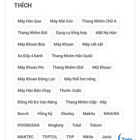
THÍCH
Máy Hàn Que
Máy Mài Góc
Thang Nhôm Chữ A
Thang Nhôm Rút
Dụng cụ tổng hợp
Mặt Nạ Hàn
Máy Khoan Búa
Máy Khoan
Máy cắt sắt
Xe Đẩy 4 bánh
Thang Nhôm Hàn Quốc
Máy Khoan Pin
Thang Nhôm Ghế
Mũi Khoan
Máy Khoan Động Lực
Máy thổi hơi nóng
Máy Hàn Bán Chạy
Thước Cuộn
Đồng Hồ Đo Vạn Năng
Thang Nhôm Gấp - Xếp
Bosch
Hồng Ký
Stanley
Makita
NIKAWA
POONGSAN
Kingtony
Total
Tolsen
MAKTEC
TOPTUL
TOP
Nikita
Jasic