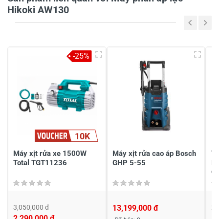
Hikoki AW130
Tiêu đề của nhận xét
*
-25%
Viết nhận xét của bạn vào bên dưới
*
10K
Gửi nhận xét
Máy xịt rửa xe 1500W
Máy xịt rửa cao áp Bosch
79
Total TGT11236
GHP 5-55
De
C
3,050,000 đ
13,199,000 đ
2,
2,290,000 đ
1,