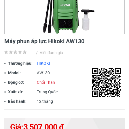
Máy phun áp lực Hikoki AW130
/
Viết đánh giá
Thương hiệu:
HIKOKI
Model:
AW130
Động cơ:
Chổi Than
Xuất xứ:
Trung Quốc
Bảo hành:
12 tháng
Giá:
3,507,000 đ