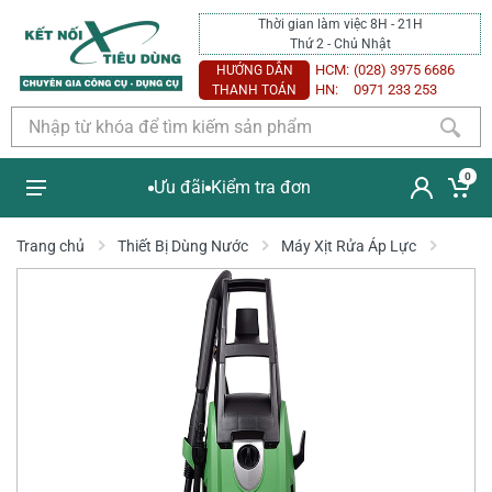
Thời gian làm việc 8H - 21H
Thứ 2 - Chủ Nhật
HCM:
(028) 3975 6686
HƯỚNG DẪN
HN:
0971 233 253
THANH TOÁN
0
Ưu đãi
Kiểm tra đơn
Trang chủ
Thiết Bị Dùng Nước
Máy Xịt Rửa Áp Lực