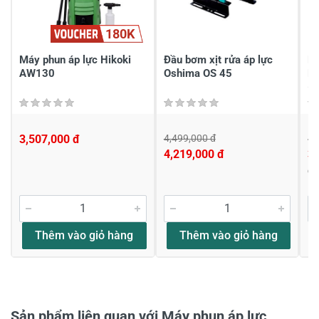
180K
Chia sẻ nhận xét về sản phẩm
Viết nhận xét của bạn
Máy phun áp lực Hikoki
Đầu bơm xịt rửa áp lực
Má
AW130
Oshima OS 45
K 
(9
3,507,000 đ
4,499,000 đ
4,
4,219,000 đ
3,
Đ
Viết nhận xét về sản phẩm
Đánh giá sao
Thêm vào giỏ hàng
Thêm vào giỏ hàng
Họ và tên
*
Sản phẩm liên quan với Máy phun áp lực