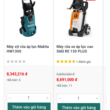
2
-
1
-
Chia sẻ nhận xét về sản phẩm
Viết nhận xét của bạn
Máy xịt rửa áp lực Makita
Máy rửa xe áp lực cao
Má
HW1300
Stihl RE 130 PLUS
A
1 đánh giá
8,343,216 đ
9,830,000 đ
6,
8,691,000 đ
Đã bán: 6
Viết nhận xét về sản phẩm
Đã bán: 11
Đánh giá sao
Thêm vào giỏ hàng
Thêm vào giỏ hàng