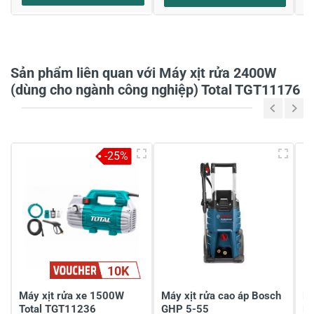
Họ và tên
*
Sản phẩm liên quan với Máy xịt rửa 2400W
Tiêu đề của nhận xét
*
(dùng cho ngành công nghiệp) Total TGT11176
Viết nhận xét của bạn vào bên dưới
*
-25%
10K
Gửi nhận xét
Máy xịt rửa xe 1500W
Máy xịt rửa cao áp Bosch
Má
Total TGT11236
GHP 5-55
F