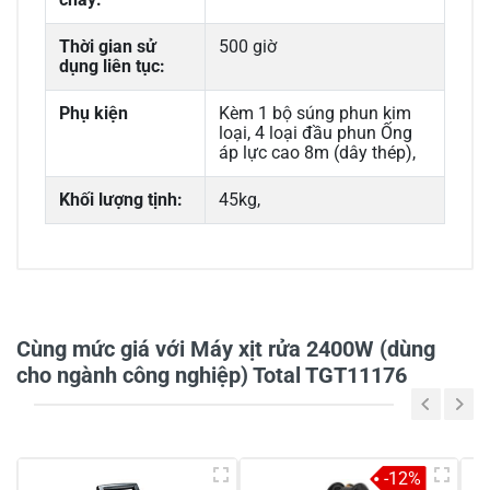
Thời gian sử
500 giờ
dụng liên tục:
Phụ kiện
Kèm 1 bộ súng phun kim
loại, 4 loại đầu phun Ống
áp lực cao 8m (dây thép),
Khối lượng tịnh:
45kg,
0/5
Cùng mức giá với Máy xịt rửa 2400W (dùng
cho ngành công nghiệp) Total TGT11176
5
-
4
-
-12%
3
-