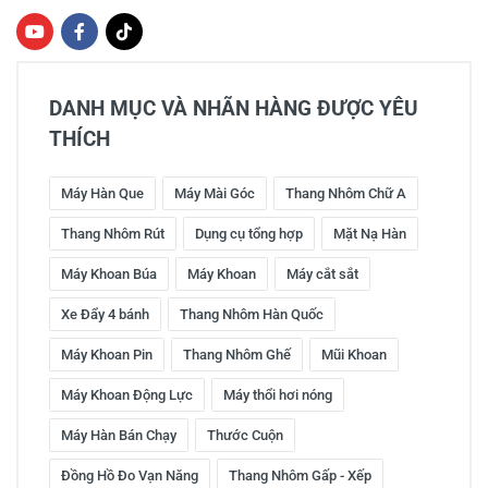
DANH MỤC VÀ NHÃN HÀNG ĐƯỢC YÊU
THÍCH
Máy Hàn Que
Máy Mài Góc
Thang Nhôm Chữ A
Thang Nhôm Rút
Dụng cụ tổng hợp
Mặt Nạ Hàn
Máy Khoan Búa
Máy Khoan
Máy cắt sắt
Xe Đẩy 4 bánh
Thang Nhôm Hàn Quốc
Máy Khoan Pin
Thang Nhôm Ghế
Mũi Khoan
Máy Khoan Động Lực
Máy thổi hơi nóng
Máy Hàn Bán Chạy
Thước Cuộn
Đồng Hồ Đo Vạn Năng
Thang Nhôm Gấp - Xếp