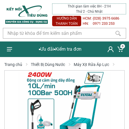
Thời gian làm việc 8H - 21H
Thứ 2 - Chủ Nhật
HCM:
(028) 3975 6686
HƯỚNG DẪN
HN:
0971 233 253
THANH TOÁN
0
Ưu đãi
Kiểm tra đơn
Trang chủ
Thiết Bị Dùng Nước
Máy Xịt Rửa Áp Lực