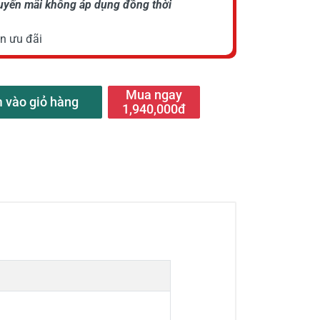
huyến mãi không áp dụng đồng thời
n ưu đãi
Mua ngay
 vào giỏ hàng
1,940,000đ