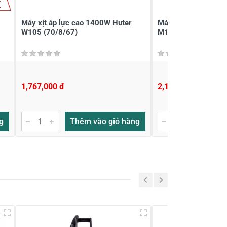
K
Máy xịt áp lực cao 1400W Huter
Máy xịt áp lực cao
W105 (70/8/67)
M135-HP (70/8/68
1,767,000 đ
2,185,000 đ
g
Thêm vào giỏ hàng
Thêm