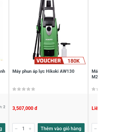
180K
ành
Máy phun áp lực Hikoki AW130
Máy phun xịt rửa áp
M26
n: 2
3,507,000 đ
Liên hệ
g
Thêm vào giỏ hàng
Thêm