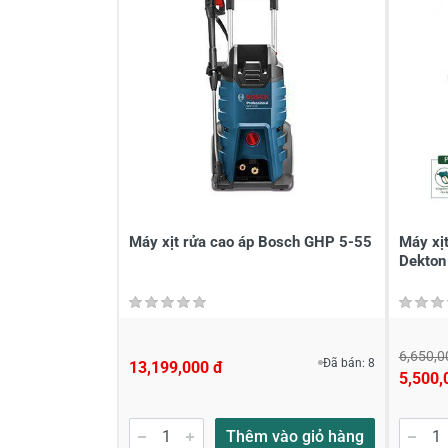
Gửi nhận xét
Máy xịt rửa cao áp Bosch GHP 5-55
Máy xị
Dekto
6,650,0
Đã bán: 8
13,199,000 đ
5,500,
Thêm vào giỏ hàng