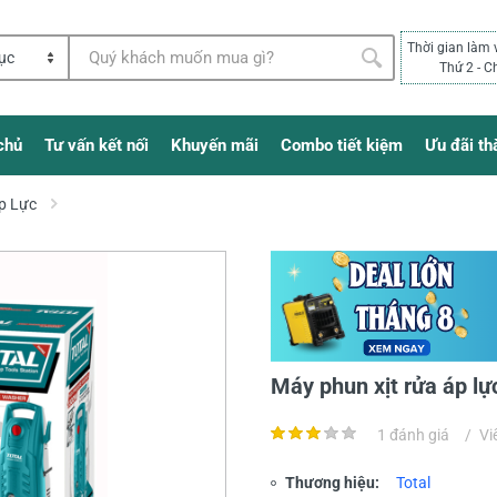
Thời gian làm 
Thứ 2 - C
chủ
Tư vấn kết nối
Khuyến mãi
Combo tiết kiệm
Ưu đãi th
p Lực
Máy phun xịt rửa áp l
1 đánh giá
/
Vi
Thương hiệu:
Total