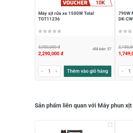
10K
Máy xịt rửa xe 1500W Total
790W M
TGT11236
DK-CW
Viết nhận xét về sản phẩm
3,050,000 đ
2,150,0
Đã bán: 57
2,290,000 đ
1,749,
Đánh giá sao
Họ v
Thêm vào giỏ hàng
Viết nhận xét của bạn vào bên dư
Sản phẩm liên quan với Máy phun xịt