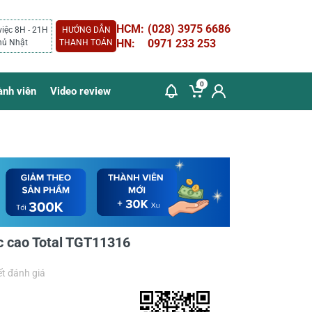
HCM:
(028) 3975 6686
việc 8H - 21H
HƯỚNG DẪN
HN:
0971 233 253
hủ Nhật
THANH TOÁN
0
ành viên
Video review
ực cao Total TGT11316
ết đánh giá