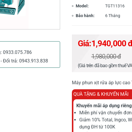
Model:
TGT11316
Bảo hành:
6 Tháng
Giá:
1,940,000 
g:
0933.075.786
1,980,000 đ
- Đổi trả:
0943.913.838
(Giá trên đã bao gồm thuế V
Máy phun xịt rửa áp lực cao
QUÀ TẶNG & KHUYẾN MÃI
Khuyến mãi áp dụng riêng 
Miễn phí vận chuyển đơn 
Giảm 10% Total, Ingco, 
dụng ĐH từ 100K