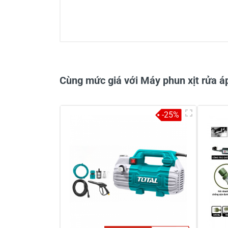
3/5
1 đánh giá
Cùng mức giá với Máy phun xịt rửa á
-25%
Khách hàng nhận xét về sản ph
Lê văn đính
Sản phẩm
Máy mà bảo nhiêu, có tự hút được
17/04/2021