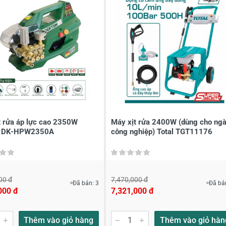
t rửa áp lực cao 2350W
Máy xịt rửa 2400W (dùng cho ng
n DK-HPW2350A
công nghiệp) Total TGT11176
00 đ
7,470,000 đ
Đã bán: 3
Đã bá
000 đ
7,321,000 đ
Thêm vào giỏ hàng
Thêm vào giỏ hàn