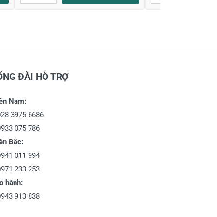
ỔNG ĐÀI HỖ TRỢ
ền Nam:
028 3975 6686
0933 075 786
ền Bắc:
0941 011 994
0971 233 253
o hành:
0943 913 838