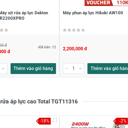
110
áy xịt rửa áp lực Dekton
Máy phun áp lực Hikoki AW100
R2200XPRO
00 đ
Đã bán: 12
2,200,000 đ
000 đ
à tên
*
Tiêu đề của nhận xét
*
Thêm vào giỏ hàng
Thêm vào giỏ hàn
ới
*
 rửa áp lực cao Total TGT11316
-18%
-2%