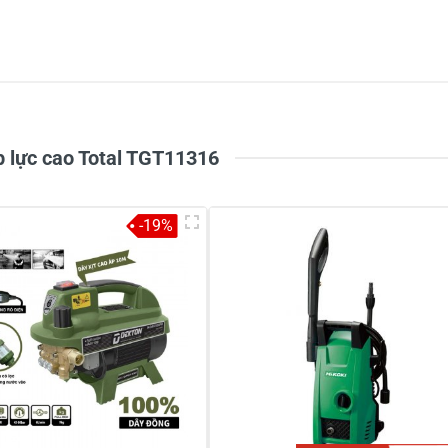
5
-
4
-
Chi
3
100%
2
-
1
-
p lực cao Total TGT11316
-19%
ẩm
 không, khích thước thế nào , sao không có đủ thông số làm s