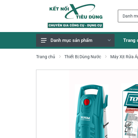
Trang 
Danh mục sản phẩm
Giao Hàng Miễn Phí
Trang chủ
Thiết Bị Dùng Nước
Máy Xịt Rửa Á
Công Cụ, Dụng Cụ
Thiết Bị Dùng Pin
Dụng Cụ Điện
Thiết Bị Nâng Đỡ
Thang nhôm
Phụ Tùng, Linh Kiện
Máy Hàn & Phụ Kiện