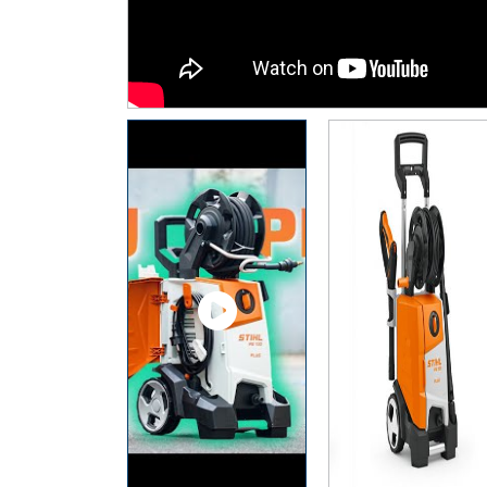
Thiết Bị Đo Điện
Thước Đo Laser
Đồ Bảo Hộ Lao Động