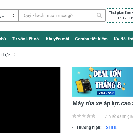
Thời gian làm 
Thứ 2 - C
chủ
Tư vấn kết nối
Khuyến mãi
Combo tiết kiệm
Ưu đãi th
p Lực
Máy rửa xe áp lực cao
/
Viết đánh giá
Thương hiệu:
STIHL