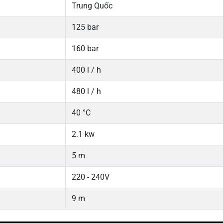
Trung Quốc
125 bar
160 bar
400 l / h
480 l / h
40 °C
2.1 kw
5 m
220 - 240V
9 m