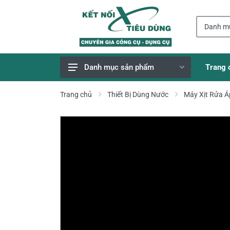
Trang 
Danh mục sản phẩm
Giao Hàng Miễn Phí
Trang chủ
Thiết Bị Dùng Nước
Máy Xịt Rửa Á
Công Cụ, Dụng Cụ
Thiết Bị Dùng Pin
Dụng Cụ Điện
Thiết Bị Nâng Đỡ
Thang nhôm
Phụ Tùng, Linh Kiện
Máy Hàn & Phụ Kiện