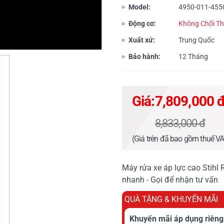
Model:
4950-011-455
Động cơ:
Không Chổi T
Xuất xứ:
Trung Quốc
Bảo hành:
12 Tháng
Giá:
7,809,000 
8,833,000 đ
(Giá trên đã bao gồm thuế V
Máy rửa xe áp lực cao Stihl 
nhanh - Gọi để nhận tư vấn
QUÀ TẶNG & KHUYẾN MÃI
Khuyến mãi áp dụng riêng 