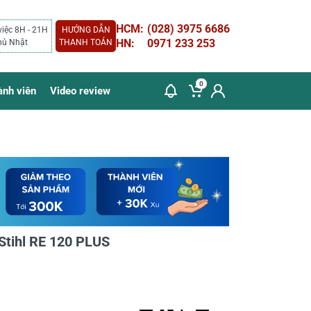
HCM:
(028) 3975 6686
việc 8H - 21H
HƯỚNG DẪN
HN:
0971 233 253
hủ Nhật
THANH TOÁN
0
ành viên
Video review
 Stihl RE 120 PLUS