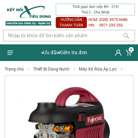
Thời gian làm việc 8H - 21H
Thứ 2 - Chủ Nhật
HCM:
(028) 3975 6686
HƯỚNG DẪN
HN:
0971 233 253
THANH TOÁN
0
Ưu đãi
Kiểm tra đơn
Trang chủ
Thiết Bị Dùng Nước
Máy Xịt Rửa Áp Lực