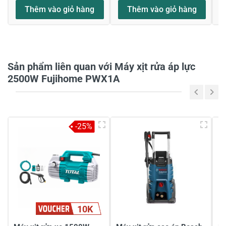
Thêm vào giỏ hàng
Thêm vào giỏ hàng
Họ và tên
*
Sản phẩm liên quan với Máy xịt rửa áp lực
Tiêu đề của nhận xét
*
2500W Fujihome PWX1A
Viết nhận xét của bạn vào bên dưới
*
-25%
10K
Gửi nhận xét