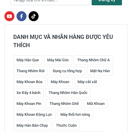
DANH MỤC VÀ NHÃN HÀNG ĐƯỢC YÊU
THÍCH
Máy Hàn Que
Máy Mài Góc
Thang Nhôm Chữ A
Thang Nhôm Rút
Dụng cụ tổng hợp
Mặt Nạ Hàn
Máy Khoan Búa
Máy Khoan
Máy cắt sắt
Xe Đẩy 4 bánh
Thang Nhôm Hàn Quốc
Máy Khoan Pin
Thang Nhôm Ghế
Mũi Khoan
Máy Khoan Động Lực
Máy thổi hơi nóng
Máy Hàn Bán Chạy
Thước Cuộn