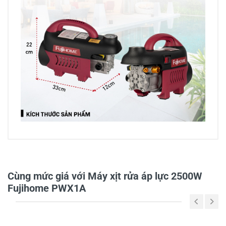
1/5
Cùng mức giá với Máy xịt rửa áp lực 2500W
1 đánh giá
Fujihome PWX1A
5
-