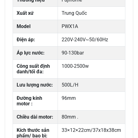
Xuất xứ
Trung Quốc
Model
PWX1A
Điện áp:
220V-240V~50/60Hz
Áp lực nước:
90-130bar
Công suất định
1000-2500w
danh/tối đa:
Lưu lượng nước:
500L/H
Đường kính
96mm
motor :
Chiều dài motor:
80mm .
Kích thước sản
33×12×22cm/37x18x38cm
phẩm/ bao bì: