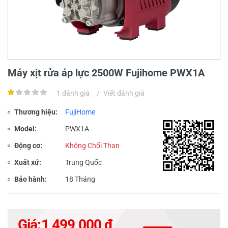
Máy xịt rửa áp lực 2500W Fujihome PWX1A
1 đánh giá
/
Viết đánh giá
Thương hiệu:
FujiHome
Model:
PWX1A
Động cơ:
Không Chổi Than
Xuất xứ:
Trung Quốc
Bảo hành:
18 Tháng
Giá:
1,499,000 đ