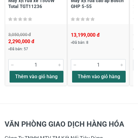
Máy xịt rửa xe 1500W
Máy xịt rửa cao áp Bosch
Má
Total TGT11236
GHP 5-55
2
H
3,050,000 đ
13,199,000 đ
6,
2,290,000 đ
5,
Đã bán: 8
Đã bán: 57
Đ
Thêm vào giỏ hàng
Thêm vào giỏ hàng
VĂN PHÒNG GIAO DỊCH HÀNG HÓA