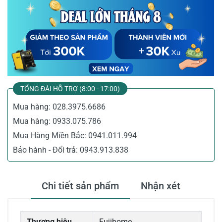
TỔNG ĐÀI HỖ TRỢ (8:00 - 17:00)
Mua hàng:
028.3975.6686
Mua hàng:
0933.075.786
Mua Hàng Miền Bắc:
0941.011.994
Bảo hành - Đổi trả:
0943.913.838
Chi tiết sản phẩm
Nhận xét
Thương hiệu
Fujihome