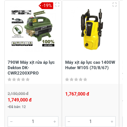
4
-
-19%
3
-
2
-
1
100%
Chia sẻ nhận xét về sản phẩm
Viết nhận xét của bạn
790W Máy xịt rửa áp lực
Máy xịt áp lực cao 1400W
Má
Dekton DK-
Huter W105 (70/8/67)
M
CWR2200XPRO
ch
2,150,000 đ
1,767,000 đ
1,
1,749,000 đ
Đ
Viết nhận xét về sản phẩm
Đã bán: 12
Đánh giá sao