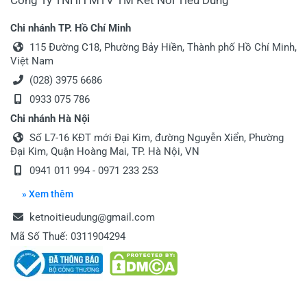
Công Ty TNHH MTV TM Kết Nối Tiêu Dùng
Chi nhánh TP. Hồ Chí Minh
115 Đường C18, Phường Bảy Hiền, Thành phố Hồ Chí Minh,
Việt Nam
(028) 3975 6686
0933 075 786
Chi nhánh Hà Nội
Số L7-16 KĐT mới Đại Kim, đường Nguyễn Xiển, Phường
Đại Kim, Quận Hoàng Mai, TP. Hà Nội, VN
0941 011 994 - 0971 233 253
» Xem thêm
ketnoitieudung@gmail.com
Mã Số Thuế: 0311904294