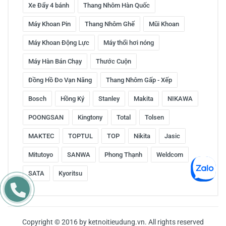
Xe Đẩy 4 bánh
Thang Nhôm Hàn Quốc
Máy Khoan Pin
Thang Nhôm Ghế
Mũi Khoan
Máy Khoan Động Lực
Máy thổi hơi nóng
Máy Hàn Bán Chạy
Thước Cuộn
Đồng Hồ Đo Vạn Năng
Thang Nhôm Gấp - Xếp
Bosch
Hồng Ký
Stanley
Makita
NIKAWA
POONGSAN
Kingtony
Total
Tolsen
MAKTEC
TOPTUL
TOP
Nikita
Jasic
Mitutoyo
SANWA
Phong Thạnh
Weldcom
SATA
Kyoritsu
Copyright © 2016 by ketnoitieudung.vn. All rights reserved