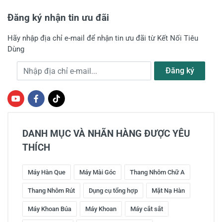
Đăng ký nhận tin ưu đãi
Hãy nhập địa chỉ e-mail để nhận tin ưu đãi từ Kết Nối Tiêu
Dùng
Địa chỉ e-mail
Đăng ký
DANH MỤC VÀ NHÃN HÀNG ĐƯỢC YÊU
THÍCH
Máy Hàn Que
Máy Mài Góc
Thang Nhôm Chữ A
Thang Nhôm Rút
Dụng cụ tổng hợp
Mặt Nạ Hàn
Máy Khoan Búa
Máy Khoan
Máy cắt sắt