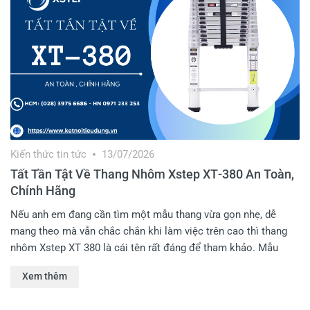
Kiến thức tin tức
13/07/2026
Tất Tần Tật Về Thang Nhôm Xstep XT‑380 An Toàn,
Chính Hãng
Nếu anh em đang cần tìm một mẫu thang vừa gọn nhẹ, dễ
mang theo mà vẫn chắc chắn khi làm việc trên cao thì thang
nhôm Xstep XT 380 là cái tên rất đáng để tham khảo. Mẫu
thang này được nhiều anh em thợ điện, thợ lắp mạng, sửa máy
Xem thêm
lạnh hay dùng trong gia đình lựa chọn nhờ thiết kế rút gọn tiện
lợi, chiều cao tối đa lên tới 3.8m nhưng khi xếp lại lại cực kỳ