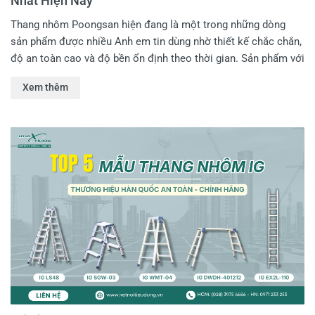
Nhất Hiện Nay
Thang nhôm Poongsan hiện đang là một trong những dòng
sản phẩm được nhiều Anh em tin dùng nhờ thiết kế chắc chắn,
độ an toàn cao và độ bền ổn định theo thời gian. Sản phẩm với
đa dạng mẫu mã, được sản xuất dựa trên dây công nghệ hiện
Xem thêm
đại, có nguồn gốc xuất xứ rõ ràng. Trong bài viết hôm nay, Kết
Nối Tiêu Dùng sẽ gợi ý cho Anh em các mẫu thang Poongsan
bán chạy nhất hiện nay,