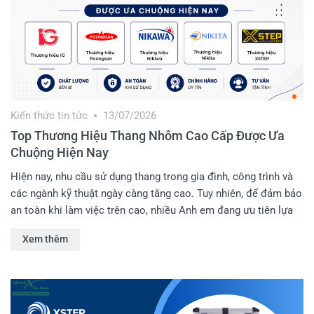
Kiến thức tin tức
13/07/2026
Top Thương Hiệu Thang Nhôm Cao Cấp Được Ưa
Chuộng Hiện Nay
Hiện nay, nhu cầu sử dụng thang trong gia đình, công trình và
các ngành kỹ thuật ngày càng tăng cao. Tuy nhiên, để đảm bảo
an toàn khi làm việc trên cao, nhiều Anh em đang ưu tiên lựa
chọn các dòng thang nhôm cao cấp nhờ độ bền vượt trội, khả
Xem thêm
năng chịu tải tốt và thiết kế chắc chắn. Vậy đâu là những
thương hiệu được Anh em đánh giá cao hiện nay? Hãy cùng
Kết Nối Tiêu Dùng tìm hiểu chi tiết trong bài viết dưới đây nhé!