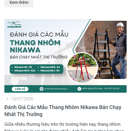
Xem thêm
chỉ có mẫu mã đa dạng, dòng Nikita này còn được đánh giá
cao về tính an toàn và sự tiện lợi khi di chuyển, cất giữ. Trong
bài viết hôm nay, Kết Nối Tiêu Dùng sẽ giới thiệu cho Anh em
những mẫu thang nhôm Nikita đáng mua nhất hiện nay.
13/07/2026
Đánh Giá Các Mẫu Thang Nhôm Nikawa Bán Chạy
Nhất Thị Trường
Giữa nhiều thương hiệu trên thị trường hiện nay, thang nhôm