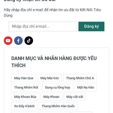
Hãy nhập địa chỉ e-mail để nhận tin ưu đãi từ Kết Nối Tiêu
Dùng
Địa chỉ e-mail
Đăng ký
DANH MỤC VÀ NHÃN HÀNG ĐƯỢC YÊU
THÍCH
Máy Hàn Que
Máy Mài Góc
Thang Nhôm Chữ A
Thang Nhôm Rút
Dụng cụ tổng hợp
Mặt Nạ Hàn
Máy Khoan Búa
Máy Khoan
Máy cắt sắt
Xe Đẩy 4 bánh
Thang Nhôm Hàn Quốc