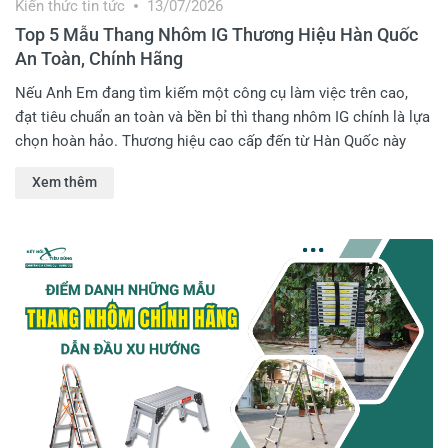
Kiến thức tin tức
13/07/2026
Top 5 Mẫu Thang Nhôm IG Thương Hiệu Hàn Quốc
An Toàn, Chính Hãng
Nếu Anh Em đang tìm kiếm một công cụ làm việc trên cao,
đạt tiêu chuẩn an toàn và bền bỉ thì thang nhôm IG chính là lựa
chọn hoàn hảo. Thương hiệu cao cấp đến từ Hàn Quốc này
không chỉ sở hữu thiết kế hiện đại mà còn mang đến sự an
Xem thêm
toàn tuyệt đối trên mỗi bậc thang. Hãy cùng Kết Nối Tiêu Dùng
khám phá ngay top 5 mẫu thang nhôm IG chính hãng đang dẫn
đầu xu hướng hiện nay!