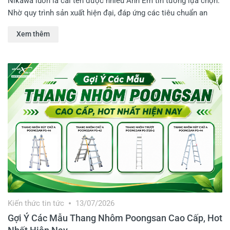
Nikawa luôn là cái tên được nhiều Anh Em tin tưởng lựa chọn.
Nhờ quy trình sản xuất hiện đại, đáp ứng các tiêu chuẩn an
toàn khắt khe, sản phẩm luôn mang lại sự an tâm tuyệt đối khi
Xem thêm
Anh Em thao tác trên cao. Trong bài viết này, Kết Nối Tiêu
Dùng sẽ cùng Anh Em đánh giá chi tiết các mẫu thang nhôm
Nikawa bán chạy nhất thị trường hiện nay!
Kiến thức tin tức
13/07/2026
Gợi Ý Các Mẫu Thang Nhôm Poongsan Cao Cấp, Hot