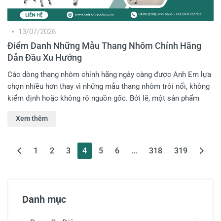
13/07/2026
Điểm Danh Những Mẫu Thang Nhôm Chính Hãng
Dẫn Đầu Xu Hướng
Các dòng thang nhôm chính hãng ngày càng được Anh Em lựa
chọn nhiều hơn thay vì những mẫu thang nhôm trôi nổi, không
kiểm định hoặc không rõ nguồn gốc. Bởi lẽ, một sản phẩm
chính hãng không chỉ bảo vệ an toàn cho tính mạng mà còn
Xem thêm
mang lại sự an tâm tuyệt đối khi làm việc trên cao. Bài viết
dưới đây Kết Nối Tiêu Dùng sẽ giúp Anh Em nhìn rõ hơn lý do
vì sao thang nhôm chính hãng ngày càng được ưa chuộng,
(current)
1
2
3
4
5
6
...
318
319
đồng thời điểm danh những mẫu thang nhôm đang dẫn đầu xu
hướng hiện nay!
Danh mục