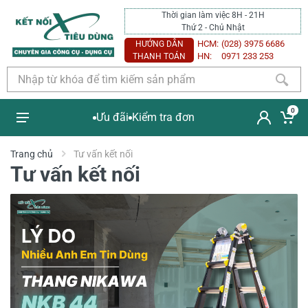
Thời gian làm việc 8H - 21H
Thứ 2 - Chủ Nhật
HCM:
(028) 3975 6686
HƯỚNG DẪN
HN:
0971 233 253
THANH TOÁN
0
Ưu đãi
Kiểm tra đơn
Trang chủ
Tư vấn kết nối
Tư vấn kết nối