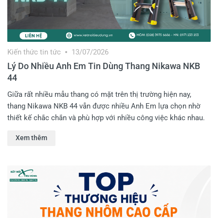
Kiến thức tin tức
13/07/2026
Lý Do Nhiều Anh Em Tin Dùng Thang Nikawa NKB
44
Giữa rất nhiều mẫu thang có mặt trên thị trường hiện nay,
thang Nikawa NKB 44 vẫn được nhiều Anh Em lựa chọn nhờ
thiết kế chắc chắn và phù hợp với nhiều công việc khác nhau.
Không chỉ xuất hiện phổ biến trong gia đình, sản phẩm còn
Xem thêm
được sử dụng nhiều trong các môi trường làm việc khác nhau.
Bài viết dưới đây, Kết Nối Tiêu Dùng sẽ cùng Anh Em tìm hiểu
chi tiết lý do khiến dòng thang này được nhiều Anh Em tin
dùng đến vậy!